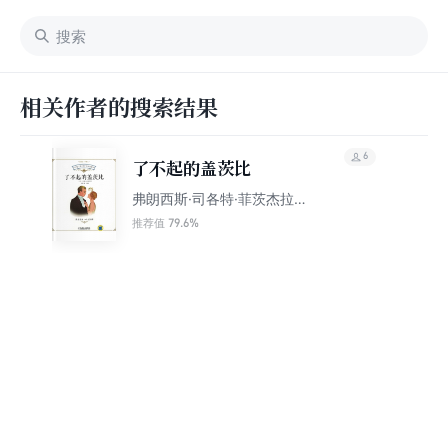
相关作者的搜索结果
6
了不起的盖茨比
弗朗西斯·司各特·菲茨杰拉德
著 王思睿注释
79.6%
推荐值