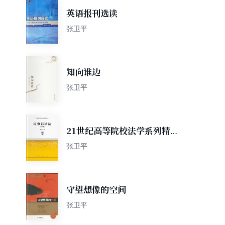
英语报刊选读
张卫平
知向谁边
张卫平
21世纪高等院校法学系列精品
教材:民事诉讼法(第三版)
张卫平
守望想像的空间
张卫平