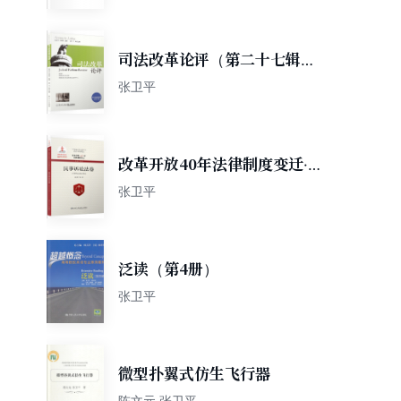
司法改革论评（第二十七辑）/
司法改革论评
张卫平
改革开放40年法律制度变迁·
民事诉讼法卷
张卫平
泛读（第4册）
张卫平
微型扑翼式仿生飞行器
陈文元 张卫平