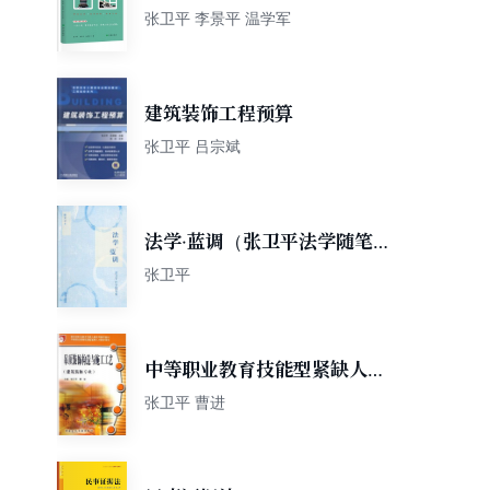
张卫平 李景平 温学军
建筑装饰工程预算
张卫平 吕宗斌
法学·蓝调（张卫平法学随笔
集）
张卫平
中等职业教育技能型紧缺人才
教学用书：吊顶装饰构造与施
张卫平 曹进
工工艺（建筑装饰专业）