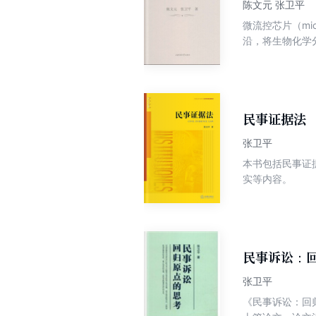
陈文元 张卫平
微流控芯片（micro
沿，将生物化学
流控聚合物PC
造、控制和试验
工业生产、农业
民事证据法
张卫平
本书包括民事证
实等内容。
民事诉讼：
张卫平
《民事诉讼：回