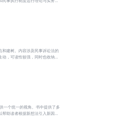
和民事执行制度运行理论与实务等
个性的研究方法、视角和路径。这
意义。
点和建树。内容涉及民事诉讼法的
生动，可读性较强，同时也收纳了
我看来，演说家乃是对任何需要用语
演的人。&rdquo;这无疑是对
界，但却是演说者们追求的目标，
提供一个统一的视角。书中提供了多
以帮助读者根据新想法引入新因素
衡方法》能为对货币政策理论有一定