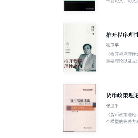
十篇论文。论文
方面，是作者对
些研究和探索对
推开程序理
张卫平
《推开程序理性
重要理论以及立
即兴发挥的现场
言说明的问题都
演说家最高的要
要达到这一境界
货币政策理
张卫平
《货币政策理论
个模型的完整方
来拓展模型并展
了解的读者提供