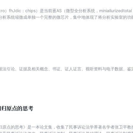
）fhJdic：chips）是当前霻AS（微型全分析系统，miniallurizedtotal 
分析系统缩微成单独一个完整的微芯片，集中地体现了将分析实验室的功
R芯片》详尽阐述了单片微型结构的高效廉价的集成微流控聚合物PCR（
技术。书中所研究的技术将会促进PCR生物芯片在疾病诊断和治疗、新药
、军事和刑侦、环境科学等领域的应用。
据法引论、证据及相关概念、书证、证人证言、视听资料与电子数据、鉴
回归原点的思考
归原点的思考》是一本论文集，收集了民事诉讼法学界著名学者张卫平教