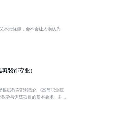
但又不无忧虑，会不会让人误认为
建筑装饰专业）
是根据教育部颁发的《高等职业院
心教学与训练项目的基本要求，并
收规范编写的技能型紧缺人才中等
施工工艺（建筑装饰专业）》主要
位施工五个单元。