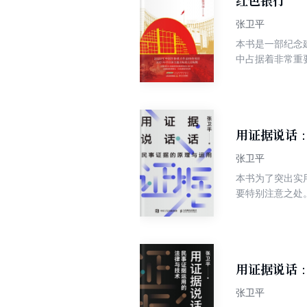
红色银行
张卫平
本书是一部纪念
中占据着非常重
农民银行为代表
的共产党党人有
民银行的诞生和
用证据说话
张卫平
本书为了突出实
要特别注意之处
本书在每一章的
据法原理以及运
用证据说话
张卫平