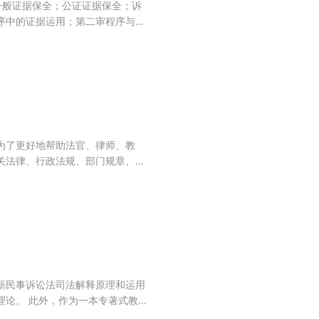
一般证据保全；公证证据保全；诉
序中的证据运用；第二审程序与审
例。三大特色板块“问题答疑”“案
为了更好地帮助法官、律师、教
关法律、行政法规、部门规章、司
检索一本通》结构严谨，内容丰
021年9月30日之前发布的法
事、行政领域的证据规则与证明规
新民事诉讼法司法解释原理和运用
理论。 此外，作为一本专著式教科
找；二为文中设置“问题与思考”