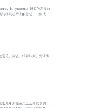
analysis systems）研究的发展前
能转移到芯片上的思想。《集成微
聚合酶链式反应）芯片的设计、制
物开发、分子生物学、生命科学、
定意见、自认、经验法则、免证事
授近几年来在杂志上公开发表的二