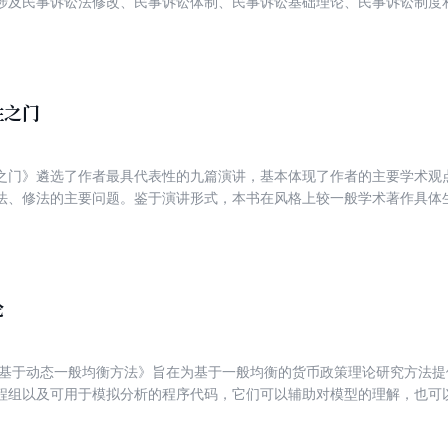
涉及民事诉讼法修改、民事诉讼体制、民事诉讼基础理论、民事诉讼制度
民事诉讼和民事执行问题的深层思考和探索的成果结晶，反映了作者具有
于我国民事诉讼法的发展、完善以及民事诉讼法学理论的提升都有积极的
性之门
之门》遴选了作者最具代表性的九篇演讲，基本体现了作者的主要学术观
法、修法的主要问题。鉴于演讲形式，本书在风格上较一般学术著作具体
问答内容。 著名的古罗马演说家西塞罗说过这样的话：&ldquo;在
能充满智慧地、富有条理地、词语优美地、令人难忘地、以一定的尊严举止讲
求，也是演说家的最高境界，也恐怕只有至少数的演说者能够达到这一境
无疑需要长期的修炼和演说者自身的天赋。
论
:基于动态一般均衡方法》旨在为基于一般均衡的货币政策理论研究方法
程组以及可用于模拟分析的程序代码，它们可以辅助对模型的理解，也可
现新因素对模型带来的可能影响。希望《货币政策理论:基于动态一般均
进一步的有益参考。