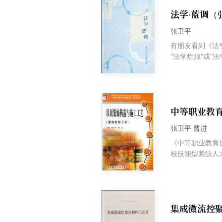
法学·蓝调（
张卫平
有朋友看到《法
“法学烂掉”或“
中等职业教
张卫平 曹进
《中等职业教育
校技能型紧缺人
参照有关行业的
职业教育建筑装
内容包括：概述
集成微流控聚