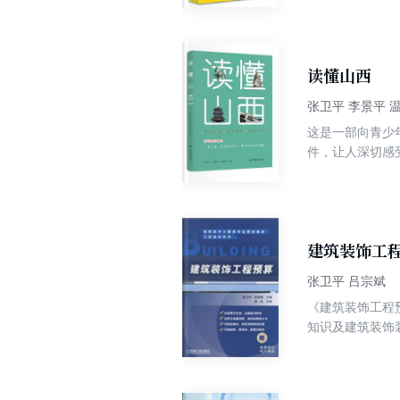
及“知识拓展”
教学及自学使用
读懂山西
张卫平 李景平 
这是一部向青少
件，让人深切感
史，表现山西人
就，展望了山西
建筑装饰工
张卫平 吕宗斌
《建筑装饰工程
知识及建筑装饰
材料、机械台班
筑工程造价管理
员业务学习的参