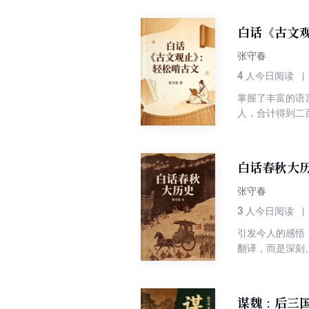
白话《古文
张守春
4
人今日阅读
掌握了丰富的语
人，合计得到二
些古文看了，别
我把它用现代文
白话春秋大
张守春
3
人今日阅读
引发今人的感悟
翻译，而是深刻
规律。
谋魏：后三