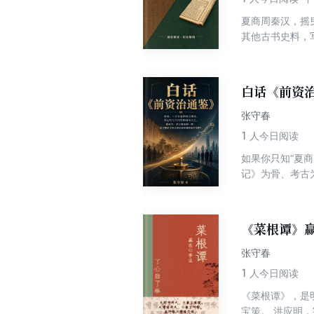
夏商周秦汉，摇
其他古书史料，
社会，乃至瞻望
白话《前资
张守春
1
人今日阅读
如果你只知“夏
记》为骨、考古
文公退避三舍的
困局的现场直播
话到帝国的疯狂
《菜根谭》
张守春
1
人今日阅读
《菜根谭》，是
宝策。 洪应明