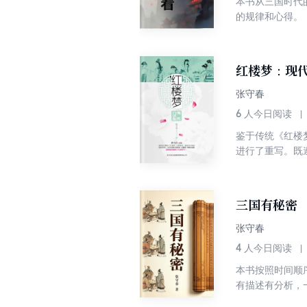
本书从三国时代
的规律和心得。
红楼梦：现
张守春
6
人今日阅读
鉴于传统《红楼
进行了重写。既
大的文学阅读审
多人普及。同时
三国有秘密
张守春
4
人今日阅读
本书按照时间顺
有描述有分析，