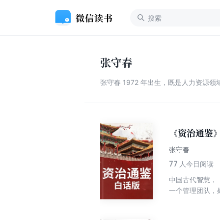
张守春
张守春 1972 年出生，既是人力资
《资治通鉴
张守春
77
人今日阅读
中国古代智慧，
一个管理团队，