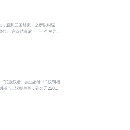
动，直到三国结束。之所以叫谋
取代。 东汉结束后，下一个主导性
“犯强汉者，虽远必诛！” 汉朝相
刘邦当上汉朝皇帝，到公元220年
，这些赞定汉朝的力量都在本书中
血宝马，血流成河的巫蛊之祸，汉
诈的篡臣王莽，以及从赤眉军到黄
为中华文明的基石和集大成者。