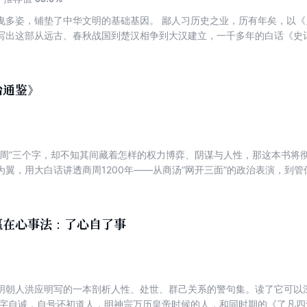
曳多姿，铺垫了中华文明的基础基因。 鄙人习历史之业，历有年矣，以
写出这部从远古、春秋战国到楚汉相争到大汉建立，一千多年的白话《史
未来。
治通鉴》
商周”三个字，却不知其间藏着怎样的权力博弈、阴谋与人性，那这本书将
为翼，用大白话讲透商周1200年——从商汤“网开三面”的政治表演，到
信用博弈，到苏秦“弱齐强燕”的惊天间谍棋局。 这不是枯燥的编年史，
。 原来，三千年前的权力博弈，早已写尽今日的职场与人生。翻开它，
与理性。
赢在心事法：了心自了事
明朝人洪应明写的一本剖析人性、处世、群己关系的警句集。读了它可以
，字自诚，自号还初道人，明神宗万历皇帝时候的人，和同时期的《了凡