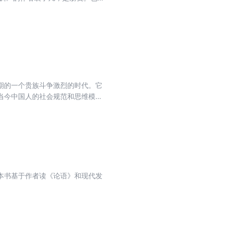
调坚忍、自控、内心平静，素来备
会压力，本书修治心魔造成的压力，
再加上生活工作的烦扰、不顺，更
走极端，同时看到两个极端，并试
 “了心自了事。”这种内心中和的
免内耗的良方。
中期的一个贵族斗争激烈的时代。它
当今中国人的社会规范和思维模
故事），以及从中体现的规范和事情
是真实的。每个故事最后加了点评分
本书基于作者读《论语》和现代发