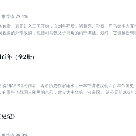
79.4%
推荐值
备称帝，真正进入三国开始，自刘备死后，诸葛亮、孙权、司马懿多方互
吴视角的外部攻魏，包括司马懿父子视角的内部谋魏。最终，它也被晋朝
本书讲的就是魏国的灭亡史。
四百年（全2册）
？得到APP特约作者、著名历史作家潇水，一本书讲透汉朝四百年帝国史！ 
，它秉持了战国人刚勇的余烈，建立为中华第一波帝国。 从公元前203年
让给曹丕，汉朝璀璨的政治智慧、首创的儒家文化、四面开疆的将军征夫
书帮你读懂：汉初的削平功臣，权力大洗牌的七王之乱，十万尸骨换来汗
女性扬眉吐气的皇太后掌权和外戚为政，死在温柔乡的浪漫皇帝和艰险狡
《史记》
，从匈奴到叛羌的铁骑突杀等等。 汉朝五彩斑斓，刚雄沉凝的古风，成
88.0%
推荐值