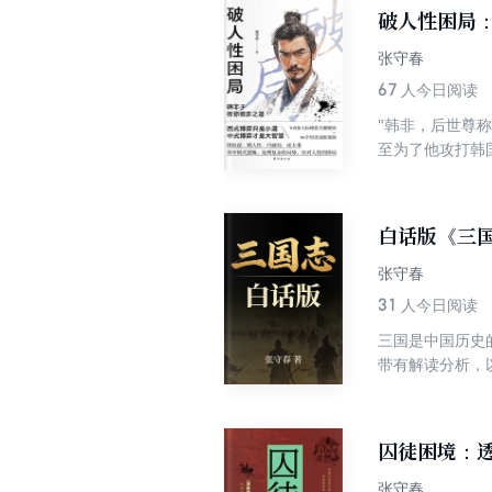
破人性困局
张守春
67
人今日阅读
"韩非，后世尊
至为了他攻打韩
政治集团，看到
汗、拿起来就放
理想主义者，而
白话版《三
张守春
31
人今日阅读
三国是中国历史
带有解读分析，
囚徒困境：
张守春