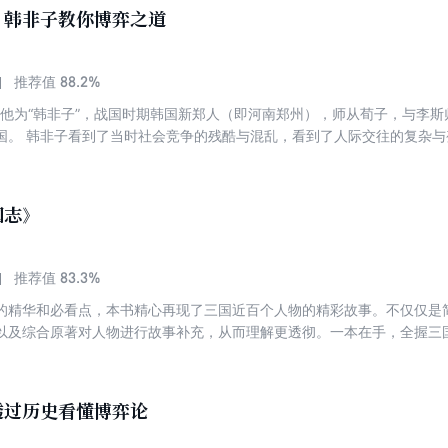
：韩非子教你博弈之道
88.2%
推荐值
称他为“韩非子”，战国时期韩国新郑人（即河南郑州），师从荀子，与李
国。 韩非子看到了当时社会竞争的残酷与混乱，看到了人际交往的复杂
了小人如何将局面全部搅乱。 受到这样的刺激与启发，他写下了让两千
不下的经典权谋名作《韩非子》。 韩非子想让我们明白，在尔虞我诈的
是懂权谋、顺人性、巧破局的谋士。 "
国志》
83.3%
推荐值
的精华和必看点，本书精心再现了三国近百个人物的精彩故事。不仅仅是
以及综合原著对人物进行故事补充，从而理解更透彻。一本在手，全握三
透过历史看懂博弈论