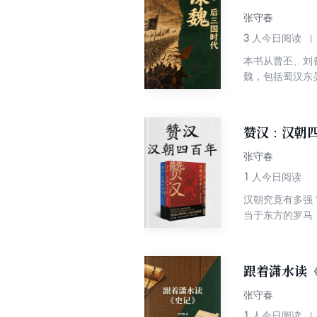
张守春
3
人今日阅读
本书从曹丕、刘
魏，包括蜀汉东
的王朝是魏国。
赞汉：汉朝
张守春
1
人今日阅读
汉朝究竟有多强
当于东方的罗马
东汉的汉献帝禅
生动再现。 本
武、永元盛世，
跟着潇水读
巾军的遍地战火
张守春
1
人今日阅读