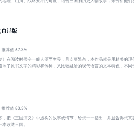
的地理、山川、战略要冲的角度，结合三国的历史人物故事，来分析他们
代白话版
67.3%
推荐值
梦》在阅读时候令一般人望而生畏，且支蔓繁杂，本作品就是用精美的现代
遵照了原书文字的精彩和传神，又比较融洽的现代语言的文本特色，不同
美水准。本书同时注意交待清人物关系和事件脉络，易于读者把握。希望
，本书高度忠于原著。
83.3%
推荐值
序，把《三国演义》中虚构的故事或情节，给您一一指出，并且告诉您真
一本读透三国。