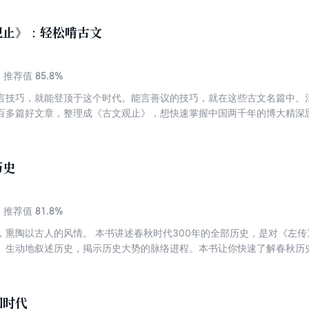
观止》：轻松啃古文
85.8%
推荐值
言技巧，就能登顶于这个时代。能言善议的技巧，就在这些古文名篇中。
百多篇好文章，整理成《古文观止》，想快速掌握中国两千年的博大精深思
的都不用看。因为这些是最好的。 这本书不光可以让人学习文辞、结构
通写一遍，再附以点评，阅读它们可以摸索怎么写文章，又看看古人的想
历史
81.8%
推荐值
，熏陶以古人的风情。 本书讲述春秋时代300年的全部历史，是对《左
、生动地叙述历史，掲示历史大势的脉络进程。本书让你快速了解春秋历
国时代