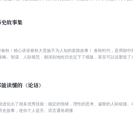
的含义是“吃得菜根，万事做得。”所以本书也包括中国的斯多葛主义，强
推崇。适合在挑战生态下，给自己鞭策进取。 斯多葛主义以平静对抗社
在万事上无不是在善和罪两极之间拉伸，人既是无限大，也是无限小，和
历史故事集
突。本书秉持人性现实主义原则给出指导。人性现实主义，就是折中，不
同的第三种选择。这应该说的成熟的人生观。做到了这一点，才是“了心”。
明的处世、做事观念还有很多，都含带避免极端的折中心术，是治心和避
”讲春秋！精心讲述春秋大贵族不为人知的套路故事！ 春秋时代，是周朝
策略、智谋、人际规范，都深刻地给历史定下了模版，甚至可以说塑造了
 本书严格依照史料，写了大量的贵族行为故事例（约218个春秋贵族的
些故事本身生动，多姿多态，常常出人意料，几乎超越编的剧情，但他们
得新鲜感受，也丰富思维启迪。
都能读懂的《论语》
就进化出了很多优秀技能：稳定的情绪，理性的思考、诚挚的人际链接。
历史故事，使你个人提升。语言通俗易懂