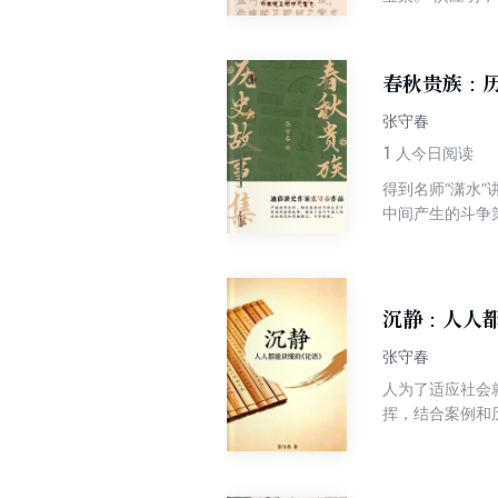
心学名家。书名
受海内外企业家
更有普世性。人
春秋贵族：
加重了内心的冲
图找到与它们不
张守春
心法，类似洪应
1
人今日阅读
得到名师“潇水
中间产生的斗争
式、斗争套路。
套路解析。 这
析和启发。既获
沉静：人人
张守春
人为了适应社会
挥，结合案例和