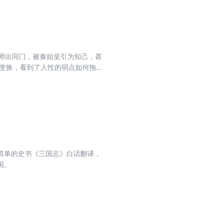
斯师出同门，被秦始皇引为知己，甚
与变换，看到了人性的弱点如何拖累
两百年后的读者读来依然震惊、流
社会中，能成事的人从来不是单纯的
简单的史书《三国志》白话翻译，
国。