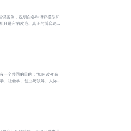
智谋案例，说明白各种博弈模型和
？那只是它的皮毛。真正的博弈论，
鸡毛蒜皮的家庭困局，背后藏着和
拎出来，让你看到：从李斯和赵高
功密码，配合案例故事，提升智慧。
有一个共同的目的：“如何改变命
理学、社会学、创业与领导、人际交
凡四训》的解读篇 · 70+小节，