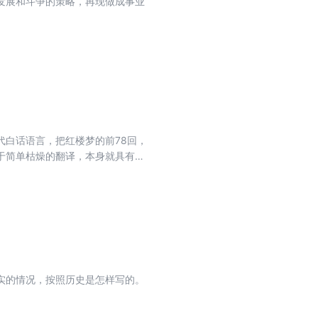
发展和斗争的策略，再现做成事业
白话语言，把红楼梦的前78回，
于简单枯燥的翻译，本身就具有很
这本书，能够使得《红楼梦》向更
实的情况，按照历史是怎样写的。