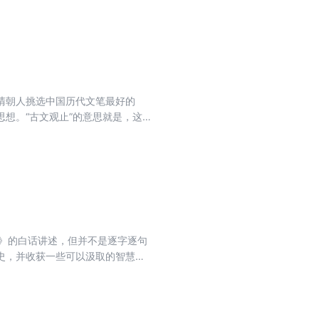
清朝人挑选中国历代文笔最好的
想。“古文观止”的意思就是，这
，还可以把握古代人的思想和哲理。
法。
传》的白话讲述，但并不是逐字逐句
史，并收获一些可以汲取的智慧或