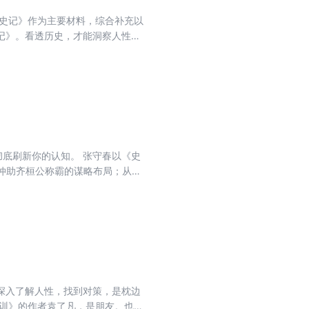
《史记》作为主要材料，综合补充以
记》。看透历史，才能洞察人性和
彻底刷新你的认知。 张守春以《史
管仲助齐桓公称霸的谋略布局；从晋
而是一场场宫斗、战争、改革与人性
你会像追剧一样，读完整段文明从神
深入了解人性，找到对策，是枕边
四训》的作者袁了凡，是朋友。也是