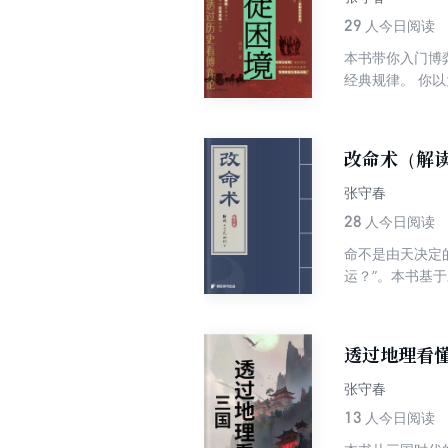
29
人今日阅读
本书带你入门博
经典规律。 你
每天都在你的客
朝堂权谋、商战
的密室合谋，到
改命术（解
张守春
28
人今日阅读
命不是由天决定
运？”。本书基
往、家庭关系、思
每节都有新思考与
透过地理看
张守春
13
人今日阅读