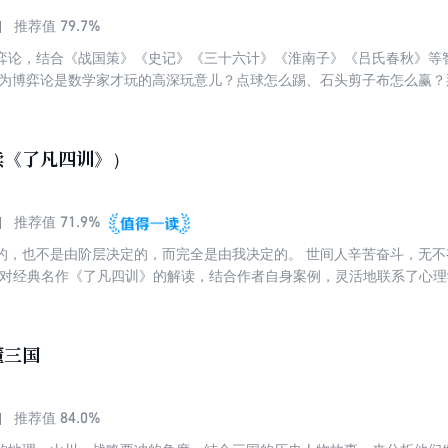
79.7%
推荐值
弈论，结合《战国策》《史记》《三十六计》《淮南子》《吕氏春秋》等
以为博弈论是数学家才玩的高深玩意儿？点球怎么踢、石头剪子布怎么赢
厅里上演——丈夫想看球赛，妻子想看韩剧，遥控器只有一个。这个看似
谈判一模一样的数学模型。这本书要做的，就是把这些模型从历史故事里
你和你家那位抢遥控器，底层的博弈逻辑，惊人地一致。 掌握权力和成
读《了凡四训》）
71.9%
推荐值
的，也不是由阶层决定的，而完全是由我决定的。 世间人辛苦奋斗，无不
于对经典名作《了凡四训》的解读，结合作者自身案例，灵活地联系了心
维方式、人生攻略等领域，为读者解答“如何改变命运？”这一命题。 · 《了
立命心得 · 以原文、译、解、故事案例构成
懂三国
84.0%
推荐值