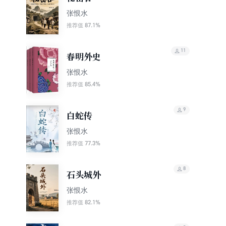
张恨水
87.1%
推荐值
11
春明外史
张恨水
85.4%
推荐值
9
白蛇传
张恨水
77.3%
推荐值
8
石头城外
张恨水
82.1%
推荐值