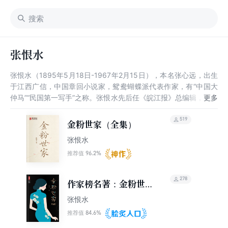
张恨水
张恨水（1895年5月18日-1967年2月15日），本名张心远，出生
于江西广信，中国章回小说家，鸳鸯蝴蝶派代表作家，有“中国大
仲马”“民国第一写手”之称。张恨水先后任《皖江报》总编辑，《世
界日报》编辑，北平《世界日报》编辑，上海《立报》主笔，南京
人报社社长，北平《新民报》主审兼经理。1911年，张恨水开始发
519
金粉世家（全集）
表作品。1914年，开始使用“恨水”这一笔名。1924年，张恨水凭
张恨水
借九十万言的章回小说《春明外史》一举成名。1949年，后任中
央文史馆馆员。长篇小说《金粉世家》《啼笑因缘》的问世让张恨
96.2%
推荐值
水的声望达到顶峰，有多部作品被改编为影视剧。张恨水作品上承
章回小说，下启通俗小说，雅俗共赏，对旧章回小说进行了革新，
278
作家榜名著：金粉世家
促进了新文学与通俗文学的交融。1967年，张恨水在北京逝世。
（全三册）
张恨水
84.6%
推荐值