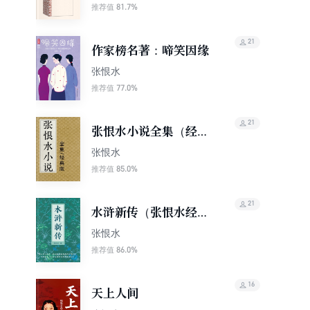
81.7%
推荐值
21
作家榜名著：啼笑因缘
张恨水
77.0%
推荐值
21
张恨水小说全集（经典
版）
张恨水
85.0%
推荐值
21
水浒新传（张恨水经典
小说）
张恨水
86.0%
推荐值
16
天上人间