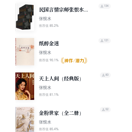
134
民国言情宗师张恨水作
品合集（37部）
张恨水
85.2%
推荐值
121
纸醉金迷
张恨水
90.1%
推荐值
83
天上人间（经典版）
张恨水
81.1%
推荐值
52
金粉世家（全二册）
张恨水
85.4%
推荐值