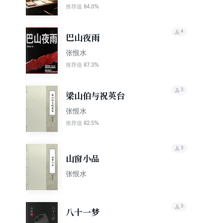
84.0%
推荐值
4
巴山夜雨
张恨水
87.3%
推荐值
3
梁山伯与祝英台
张恨水
82.5%
推荐值
3
山窗小品
张恨水
3
八十一梦