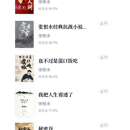
张恨水
83.9%
推荐值
15
张恨水经典抗战小说系
列：虎贲万岁
张恨水
86.9%
推荐值
13
也不过是混口饭吃
张恨水
86.6%
推荐值
12
我把人生看透了
张恨水
77.5%
推荐值
12
秘密谷