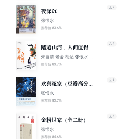
7
夜深沉
张恨水
83.6%
推荐值
6
踏遍山河，人间值得
朱自清 老舍 胡适 张恨水 郁
达夫等
83.7%
推荐值
6
欢喜冤家（豆瓣高分作
品！比《三十而已》更
张恨水
扎心的市井婚姻图鉴）
83.7%
推荐值
6
金粉世家（全二册）
张恨水
84.6%
推荐值