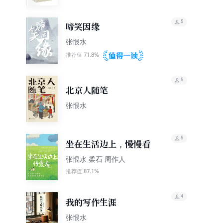
5
啼笑因缘
张恨水
71.8%
推荐值
5
北京人随笔
张恨水
5
坐在生活边上，慢慢看
张恨水 柔石 周作人
87.1%
推荐值
4
我的写作生涯
张恨水