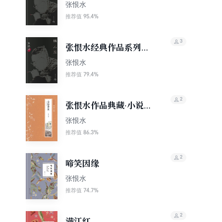
张恨水
95.4%
推荐值
3
张恨水经典作品系列：
美人恩
张恨水
79.4%
推荐值
2
张恨水作品典藏·小说十
种：金粉世家（上下）
张恨水
86.3%
推荐值
2
啼笑因缘
张恨水
74.7%
推荐值
2
满江红