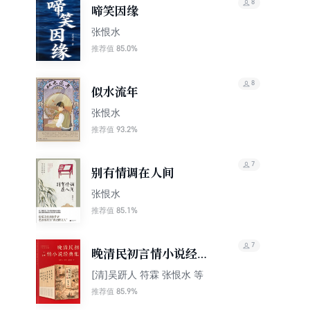
8
啼笑因缘
张恨水
85.0%
推荐值
8
似水流年
张恨水
93.2%
推荐值
7
别有情调在人间
张恨水
85.1%
推荐值
7
晚清民初言情小说经典
集
[清]吴趼人 符霖 张恨水 等
85.9%
推荐值