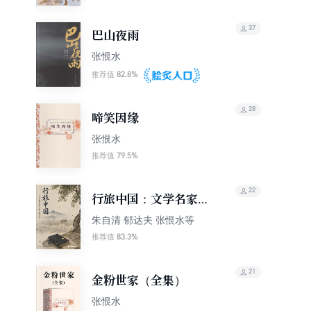
37
巴山夜雨
张恨水
82.8%
推荐值
28
啼笑因缘
张恨水
79.5%
推荐值
22
行旅中国：文学名家笔
下的大城小镇
朱自清 郁达夫 张恨水等
83.3%
推荐值
21
金粉世家（全集）
张恨水