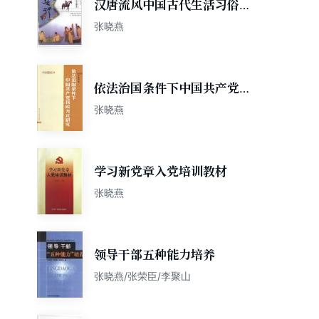
汉唐流风中国古代生活习俗面
面观
张晓燕
依法治国条件下中国共产党执
政方式研究
张晓燕
学习新党章入党培训教材
张晓燕
领导干部五种能力培养
张晓燕/张荣臣/李聚山