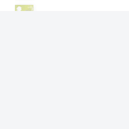
建筑学专业课程设计指导
张晓燕 李春青
周计划：拿下英语口语·酒店与
餐饮业英语
任明星 张晓燕 赵娜
周计划：拿下英语口语·白领英
语
任明星 张晓燕 赵娜
商务英语口语（第二版 附光
盘）
张晓燕 张萍