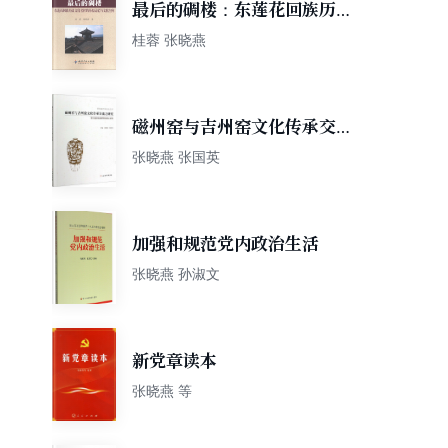
最后的碉楼：东莲花回族历史
文化名村的历史记忆与文化空
桂蓉 张晓燕
间
磁州窑与吉州窑文化传承交流
之研究（第五届国际磁州窑论
张晓燕 张国英
坛文集）/国际磁州窑论坛丛书
加强和规范党内政治生活
张晓燕 孙淑文
新党章读本
张晓燕 等