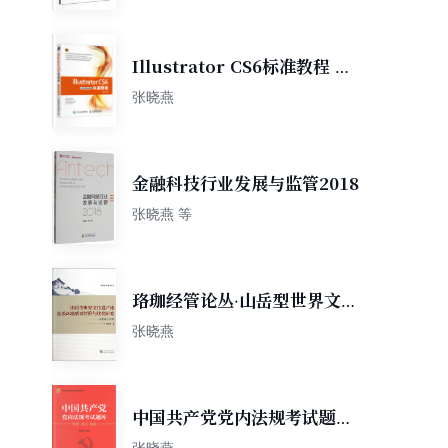
Illustrator CS6标准教程 全
视频微课版
张晓燕
金融科技行业发展与监管2018
张晓燕 等
珞珈经管论丛·山岳型世界文化
遗产地旅游环境质量评价与优
张晓燕
化研究：以武当山为例
中国共产党党内法规考试题库
——党章 准则 条例
张晓燕