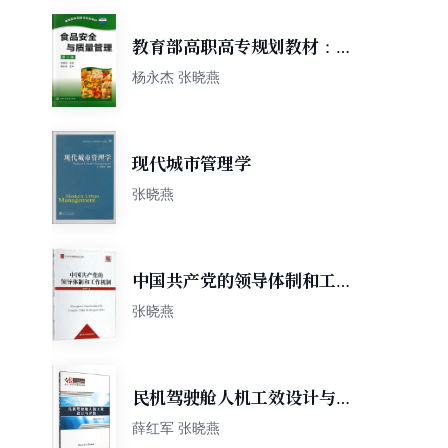
教育部高职高专规划教材：食
品安全与质量管理（第2版）
杨永杰 张晓燕
现代城市管理学
张晓燕
中国共产党的领导体制和工作
机制/中共中央党校科研精品文
张晓燕
库
民机驾驶舱人机工效设计与评
估
薛红军 张晓燕