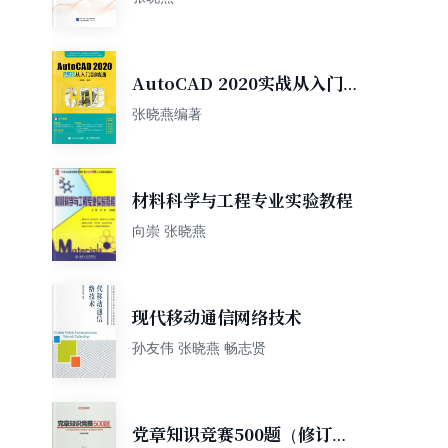
AutoCAD 2020实战从入门到
精通
张晓燕编著
材料科学与工程专业实验教程
向崇 张晓燕
现代移动通信网络技术
孙友伟 张晓燕 畅志贤
党章知识竞赛500题（修订