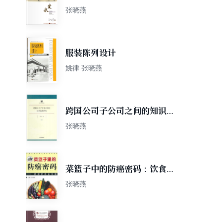
张晓燕
服装陈列设计
姚律 张晓燕
跨国公司子公司之间的知识转
移研究
张晓燕
菜篮子中的防癌密码：饮食防
癌全攻略
张晓燕