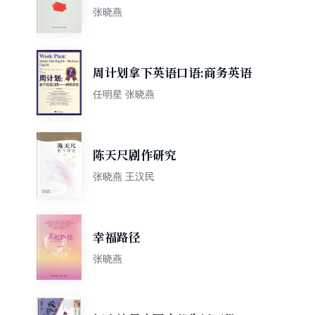
本）
张晓燕
周计划拿下英语口语:商务英语
任明星 张晓燕
陈天尺剧作研究
张晓燕 王汉民
幸福路径
张晓燕