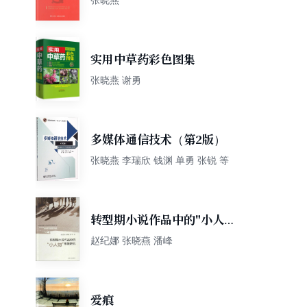
实用中草药彩色图集
张晓燕 谢勇
多媒体通信技术（第2版）
张晓燕 李瑞欣 钱渊 单勇 张锐 等
转型期小说作品中的"小人
物"形象研究
赵纪娜 张晓燕 潘峰
爱痕