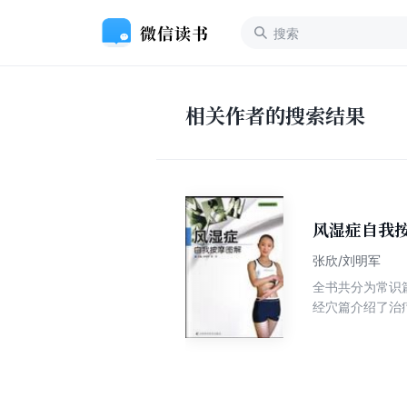
相关作者的搜索结果
风湿症自我
张欣/刘明军
全书共分为常识
经穴篇介绍了治
介绍了体部、耳
本书图文并茂，
可以说一书在手