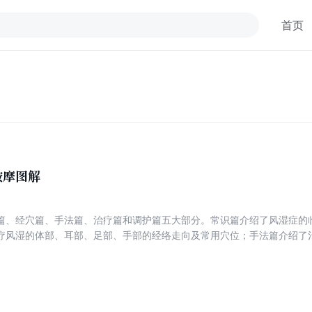
首页
按摩图解
篇、经穴篇、手法篇、治疗篇和调护篇五大部分。常识篇介绍了风湿症的
疗风湿的体部、耳部、足部、手部的经络走向及常用穴位；手法篇介绍了
部、足部、手法自我按摩治疗风湿症的套路；调护篇介绍了生活起居、饮
文字精练，通俗易懂，图像清晰、生动形象，实用性强，适应面广，是医
，受益终生。我们希望本书的问世，能给广大读者带来益处。