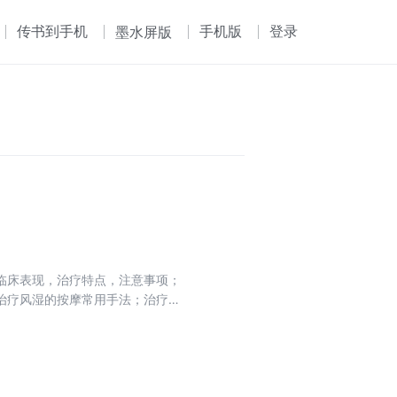
传书到手机
手机版
登录
墨水屏版
临床表现，治疗特点，注意事项；
治疗风湿的按摩常用手法；治疗篇
食、运动及中西药物治疗等知识。
疗、家庭保健很有价值的参考书。