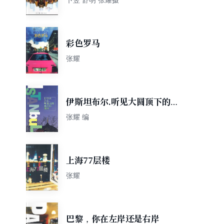
彩色罗马
张耀
伊斯坦布尔.听见大圆顶下的细
语
张耀 编
上海77层楼
张耀
巴黎，你在左岸还是右岸