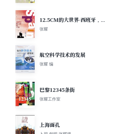
12.5CM的大世界·西班牙，骑
士的城不悔
张耀
航空科学技术的发展
张耀 编
巴黎12345条街
张耀工作室
上海面孔
卜翌 舒明 张耀摄