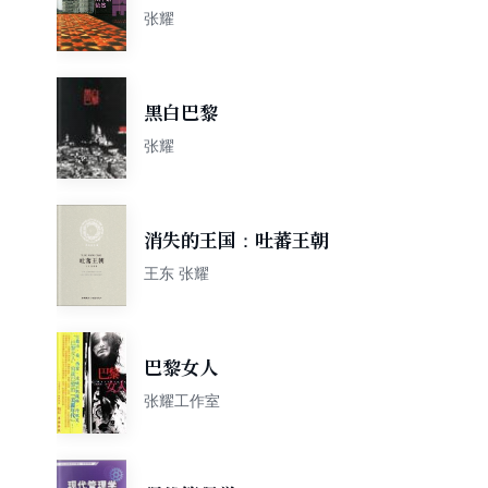
张耀
黑白巴黎
张耀
消失的王国：吐蕃王朝
王东 张耀
巴黎女人
张耀工作室