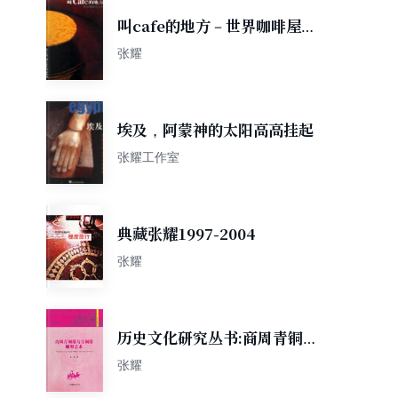
叫cafe的地方－世界咖啡屋全
景
张耀
埃及，阿蒙神的太阳高高挂起
张耀工作室
典藏张耀1997-2004
张耀
历史文化研究丛书:商周青铜器
与青铜器雕塑艺术
张耀