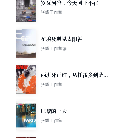
罗瓦河谷，今天国王不在
张耀工作室
在埃及遇见太阳神
张耀工作室编
西班牙正红，从托雷多到萨拉
曼卡
张耀工作室
巴黎的一天
张耀工作室