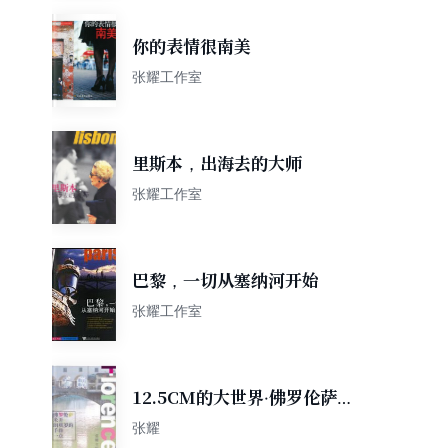
你的表情很南美
张耀工作室
里斯本，出海去的大师
张耀工作室
巴黎，一切从塞纳河开始
张耀工作室
12.5CM的大世界·佛罗伦萨，
米开朗基罗的手指一点
张耀