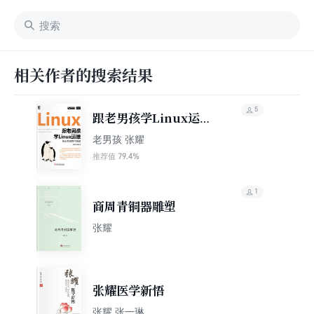
相关作者的搜索结果
5
跟老男孩学Linux运
维：核心系统命令实战
老男孩 张耀
79.4%
推荐值
1
商周青铜器雕塑
张耀
张耀医学新悟
张耀 张一琳