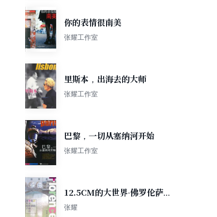
你的表情很南美
张耀工作室
里斯本，出海去的大师
张耀工作室
巴黎，一切从塞纳河开始
张耀工作室
12.5CM的大世界·佛罗伦萨，
米开朗基罗的手指一点
张耀