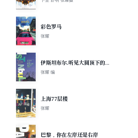
彩色罗马
张耀
伊斯坦布尔.听见大圆顶下的细
语
张耀 编
上海77层楼
张耀
巴黎，你在左岸还是右岸