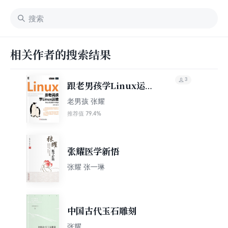
相关作者的搜索结果
3
跟老男孩学Linux运
维：核心系统命令实战
老男孩 张耀
79.4%
推荐值
张耀医学新悟
张耀 张一琳
中国古代玉石雕刻
张耀