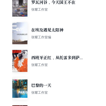
罗瓦河谷，今天国王不在
张耀工作室
在埃及遇见太阳神
张耀工作室编
西班牙正红，从托雷多到萨拉
曼卡
张耀工作室
巴黎的一天
张耀工作室