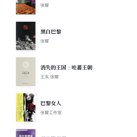
张耀
黑白巴黎
张耀
消失的王国：吐蕃王朝
王东 张耀
巴黎女人
张耀工作室