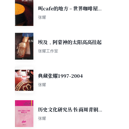
叫cafe的地方－世界咖啡屋全
景
张耀
埃及，阿蒙神的太阳高高挂起
张耀工作室
典藏张耀1997-2004
张耀
历史文化研究丛书:商周青铜器
与青铜器雕塑艺术
张耀