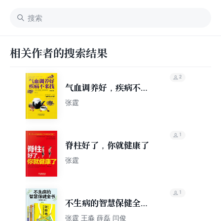
相关作者的搜索结果
2
气血调养好，疾病不来
找
张霆
1
脊柱好了，你就健康了
张霆
1
不生病的智慧保健全书
（套装5册）
张霆 王淼 薛磊 闫俊