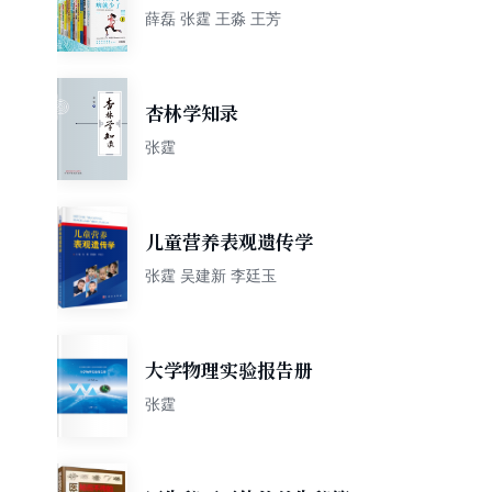
13册)
薛磊 张霆 王淼 王芳
杏林学知录
张霆
儿童营养表观遗传学
张霆 吴建新 李廷玉
大学物理实验报告册
张霆