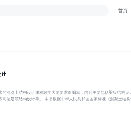
首页
设计
木的混凝土结构设计课程教学大纲要求而编写，内容主要包括梁板结构设
中华人民共和国国家标准《混凝土结构设计规范》(GB 50010 ——
抗震设计规范》(GB 50011——2001)、《高层建筑混凝土结构技术规程》(
念的阐述，又强调设计理论的应用。 本书可作为大专院校土木工程专业的教材，也可供从事工
相关科技人员参考。