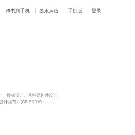
传书到手机
手机版
登录
墨水屏版
计、楼梯设计、悬挑梁构件设计、
JGJ 3——2002)等编写，简明扼