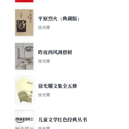
平原烈火（典藏版）
徐光耀
昨夜西风凋碧树
徐光耀
徐光耀文集全五册
徐光耀
儿童文学红色经典丛书
徐光耀