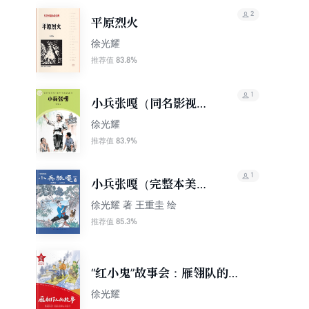
2
平原烈火
徐光耀
83.8%
推荐值
1
小兵张嘎（同名影视原
著）
徐光耀
83.9%
推荐值
1
小兵张嘎（完整本美绘
版）
徐光耀 著 王重圭 绘
85.3%
推荐值
“红小鬼”故事会：雁翎队的故
事
徐光耀