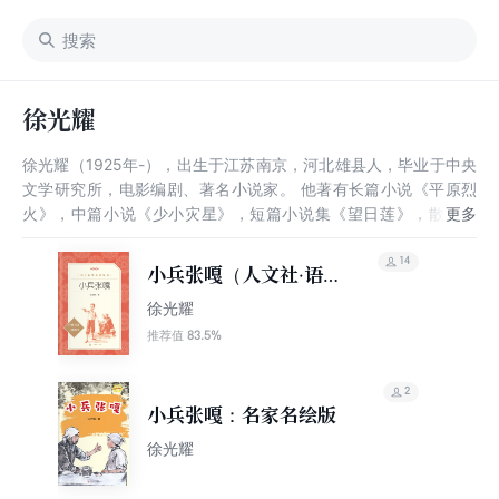
徐光耀
徐光耀（1925年-），出生于江苏南京，河北雄县人，毕业于中央
文学研究所，电影编剧、著名小说家。 他著有长篇小说《平原烈
火》，中篇小说《少小灾星》，短篇小说集《望日莲》，散文集
《昨夜西风凋碧树》等，电影剧本《小兵张嘎》等。其作品获得全
国儿童文艺评奖小说一等奖和鲁迅文学奖等荣誉。
14
小兵张嘎（人文社·语文
阅读推荐丛书）
徐光耀
83.5%
推荐值
2
小兵张嘎：名家名绘版
徐光耀