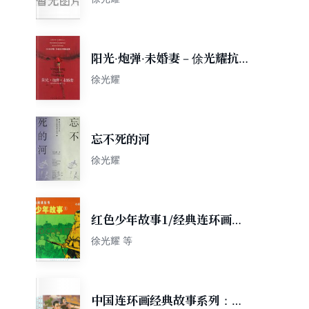
阳光·炮弹·未婚妻－俆光耀抗
美援朝日记
徐光耀
忘不死的河
徐光耀
红色少年故事1/经典连环画阅
读丛书
徐光耀 等
中国连环画经典故事系列：红