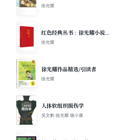
色经典故事1（套装共5册）
徐光耀
红色经典丛书：徐光耀小说精
选集
徐光耀
徐光耀作品精选/引读者
徐光耀
人体软组织损伤学
吴文豹 徐光耀 饶小康