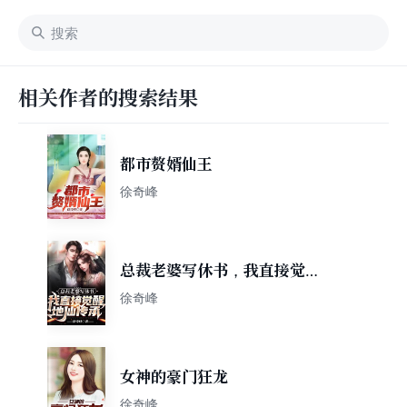
相关作者的搜索结果
都市赘婿仙王
徐奇峰
总裁老婆写休书，我直接觉醒
地仙传承
徐奇峰
女神的豪门狂龙
徐奇峰