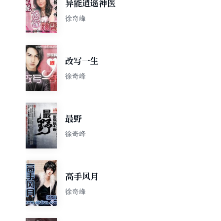
异能逍遥神医
徐奇峰
改写一生
徐奇峰
最野
徐奇峰
高手风月
徐奇峰