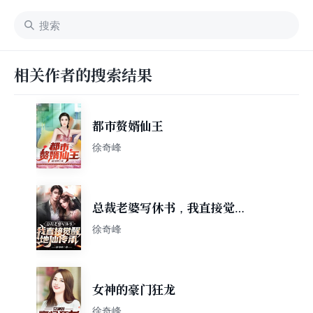
相关作者的搜索结果
都市赘婿仙王
徐奇峰
总裁老婆写休书，我直接觉醒
地仙传承
徐奇峰
女神的豪门狂龙
徐奇峰