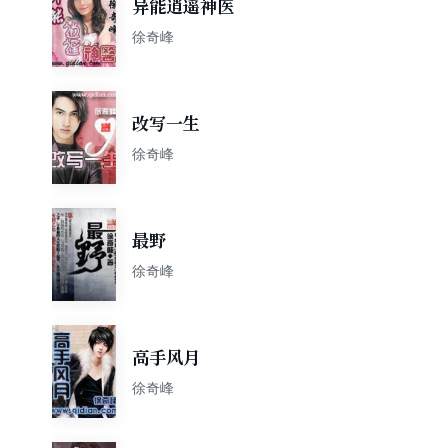
异能逍遥神医
徐奇峰
改写一生
徐奇峰
最野
徐奇峰
高手风月
徐奇峰