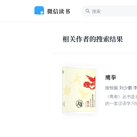
相关作者的搜索结果
鹰拳
徐恒振 刘少鹏 
《鹰拳》丛书是
的一套汉语学习
拳》为该丛书之