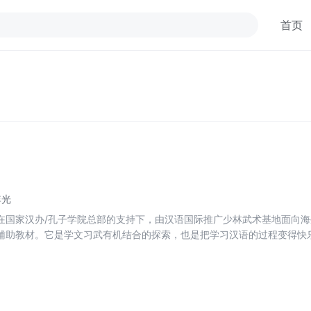
首页
李光
在国家汉办/孔子学院总部的支持下，由汉语国际推广少林武术基地面向
辅助教材。它是学文习武有机结合的探索，也是把学习汉语的过程变得
一，介绍了鹰拳。