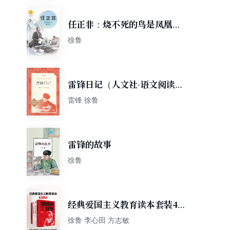
任正非：烧不死的鸟是凤凰
（中华先锋人物故事汇）
徐鲁
雷锋日记（人文社·语文阅读推
荐丛书）
雷锋 徐鲁
雷锋的故事
徐鲁
经典爱国主义教育读本套装4
册
徐鲁 李心田 方志敏