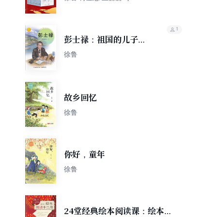
1
彭士禄：祖国的儿子
（中华先锋人物故事
徐鲁
汇）
故乡回忆
徐鲁
你好，童年
徐鲁
24堂经典绘本阅读课：绘本悦