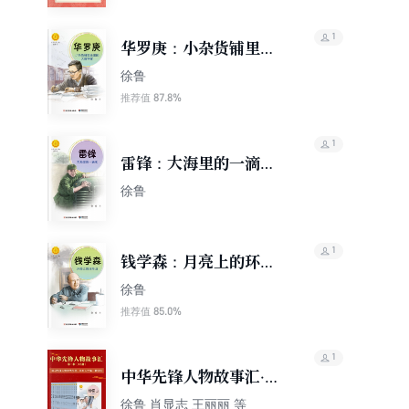
1
华罗庚：小杂货铺里走
出的大数学家（中华先
徐鲁
锋人物故事汇）
87.8%
推荐值
1
雷锋：大海里的一滴水
（中华先锋人物故事
徐鲁
汇）
1
钱学森：月亮上的环形
山（中华先锋人物故事
徐鲁
汇）
85.0%
推荐值
1
中华先锋人物故事汇·第
二辑（15册）
徐鲁 肖显志 王丽丽 等