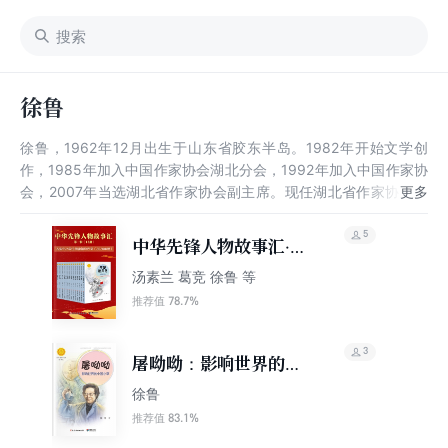
徐鲁
徐鲁，1962年12月出生于山东省胶东半岛。1982年开始文学创
作，1985年加入中国作家协会湖北分会，1992年加入中国作家协
会，2007年当选湖北省作家协会副主席。现任湖北省作家协会副
主席，湖北省中华文化促进会《文化湖北》主编（固定通讯处：
430077武汉市武昌区东湖路175号湖北省中华文化促进会）。此
5
中华先锋人物故事汇·第
外还担任北京“冰心奖”评委会副主席，中华文化促进会理事，湖北
一辑（15册）
汤素兰 葛竞 徐鲁 等
省中华文化促进会《文化湖北》主编。 2018年12月，所著《红菊
与红菱》荣获第二届“罗峰奖”全国非虚构散文大赛二等奖。
78.7%
推荐值
3
屠呦呦：影响世界的中
国小草（中华先锋人物
徐鲁
故事汇）
83.1%
推荐值