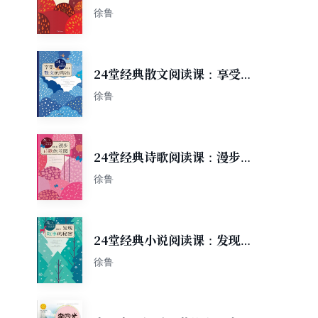
读十二月
徐鲁
24堂经典散文阅读课：享受散
文的陶冶
徐鲁
24堂经典诗歌阅读课：漫步诗
歌的花园
徐鲁
24堂经典小说阅读课：发现故
事的秘密
徐鲁