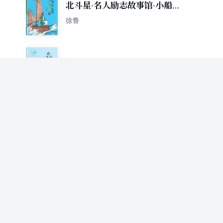
北斗星·名人励志故事馆·小船
驶向远方——马可•波罗的故
徐鲁
事
北斗星·名人励志故事馆·命运
交响曲——贝多芬的故事
徐鲁
江南草木小札
徐鲁
大树爷爷和小鸟
徐鲁