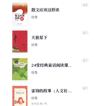
2
散文应该这样读
徐鲁
1
天狼星下
徐鲁
1
24堂经典童话阅读课：
乘着童话的秋千
徐鲁
1
雷锋的故事（人文社·语
文阅读推荐丛书）
徐鲁
86.1%
推荐值