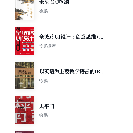
未央·蜀道残阳
徐鹏
全链路UI设计：创意思维+项
目实战+就业指导
徐鹏编著
以英语为主要教学语言的IB国
际课程在中国的发展现状
徐鹏
太平门
徐鹏