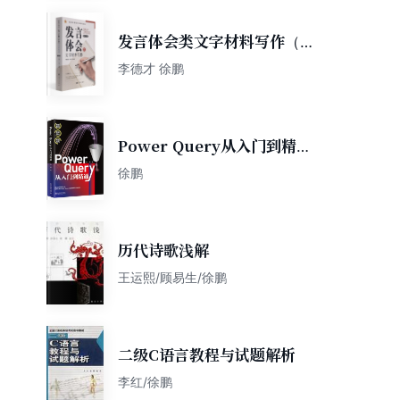
发言体会类文字材料写作（修
订版）/政治机关常用文字材料
李德才 徐鹏
写作丛书
Power Query从入门到精通
从社区数百万技术交流贴中挖
徐鹏
掘实用技巧
历代诗歌浅解
王运熙/顾易生/徐鹏
二级C语言教程与试题解析
李红/徐鹏