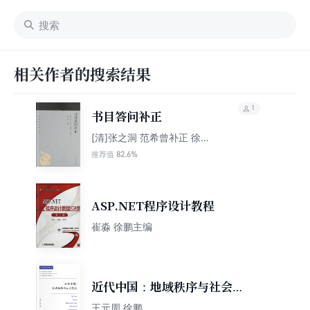
相关作者的搜索结果
1
书目答问补正
[清]张之洞 范希曾补正 徐鹏
导读
82.6%
推荐值
ASP.NET程序设计教程
崔淼 徐鹏主编
近代中国：地域秩序与社会变
迁
王元周 徐鹏