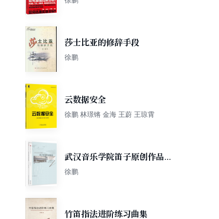
莎士比亚的修辞手段
徐鹏
云数据安全
徐鹏 林璟锵 金海 王蔚 王琼霄
武汉音乐学院笛子原创作品精
选
徐鹏
竹笛指法进阶练习曲集