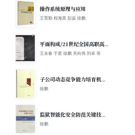
操作系统原理与应用
王育勤 程海英 彭焱 徐鹏
平面构成/21世纪全国高职高
专美术·艺术设计专业“十三五”
王永春 于君 徐鹏 关向伟 刘卓 等
精品课程规划教材
子公司动态竞争能力培育机制
及效应研究：基于公司治理视
徐鹏
角
监狱智能化安全防范关键技术
研究
徐鹏