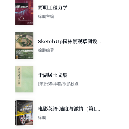
简明工程力学
徐鹏主编
SketchUp园林景观草图设计
基础与实例详解
徐鹏编著
于湖居士文集
[宋]张孝祥着/徐鹏校点
电影英语·速度与激情（第1
辑）
徐鹏