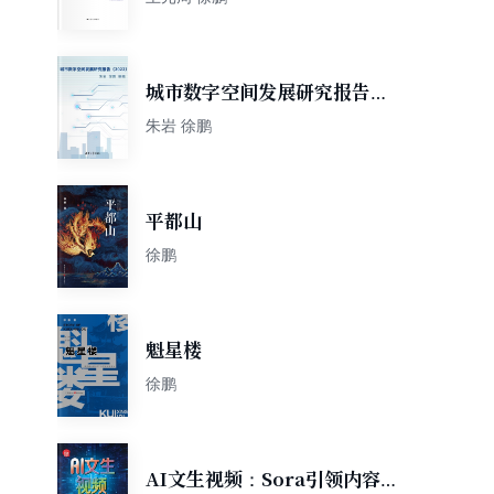
城市数字空间发展研究报告
(2022)
朱岩 徐鹏
平都山
徐鹏
魁星楼
徐鹏
AI文生视频：Sora引领内容