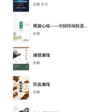
变革浪潮
徐鹏 常亮
桃源心境——中国传统院落文
化
徐鹏
湘情湘缘
徐鹏
铁流湘缘
徐鹏