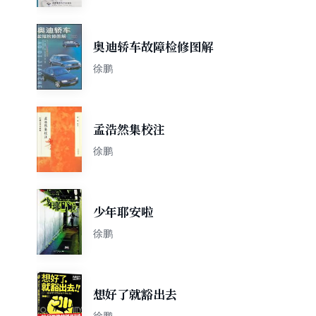
奥迪轿车故障检修图解
徐鹏
孟浩然集校注
徐鹏
少年耶安啦
徐鹏
想好了就豁出去
徐鹏