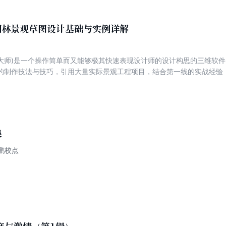
Up园林景观草图设计基础与实例详解
(草图大师)是一个操作简单而又能够极其快速表现设计师的设计构思的三维软件。
的制作技法与技巧，引用大量实际景观工程项目，结合第一线的实战经验
在景观项目中的应用，以实际景观工程项目作为载体，体现与SketchUp在
通俗易懂、图文并茂，配有大篇幅的景观设计实例，表现实际项目记录，
集
徐鹏校点