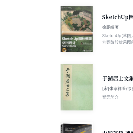
Sketch
徐鹏编著
SketchUp
方案阶段效果图
SketchUp
本书内容丰富、
线的实战经验。
于湖居士文
[宋]张孝祥着/
暂无简介