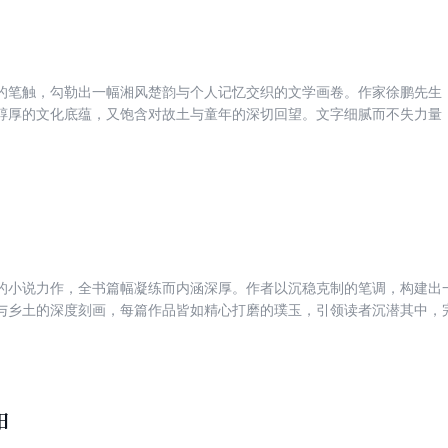
皇家林苑等历朝历代中国各个地域的园林建筑，让读者全方位无死角地欣
的笔触，勾勒出一幅湘风楚韵与个人记忆交织的文学画卷。作家徐鹏先生
醇厚的文化底蕴，又饱含对故土与童年的深切回望。文字细腻而不失力量
段充满温度与烟火气的时光之中。这是一部能唤起共鸣、引人回味的心灵
的小说力作，全书篇幅凝练而内涵深厚。作者以沉稳克制的笔调，构建出
与乡土的深度刻画，每篇作品皆如精心打磨的璞玉，引领读者沉潜其中，
具文学品位与思想深度的诚意之作。
阳