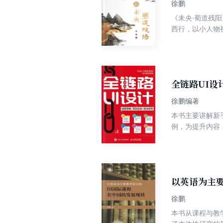
徐鹏
《未央·蜀道残
西行，以小人物
说辞，更以素绢
假死脱身，隐于
性叙事相融，写
全链路UI设
徐鹏编著
本书主要讲解新
例，为提升内容
习题方便读者加
相关专业学生的
以英语为主
徐鹏
本书从课程与教