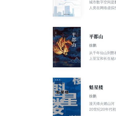
城市数字空间是
人类在网络虚拟
力等传统要素向
新的数字生产力
这种空间的再生
大地激发了群体
平都山
徐鹏
从千年仙山到酆
上至宝和长生秘
迭起，线索环环
的精彩悬疑小说
故去的叔叔处得
那层千百年来人
鹏飞同作为卧底
魁星楼
地，解开了数千
徐鹏
国作家协会会员
漫天烽火燃山河
十一部。重庆市
20世纪20年
重庆欧美同学会
以川剧为代表的
大学创业导师、