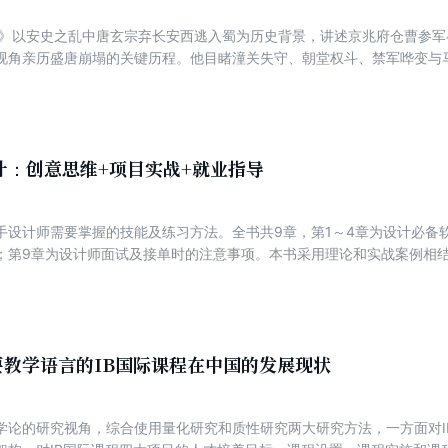
阳》以安史之乱中唐玄宗弃长安西逃入蜀为历史背景，讲述京兆府仓曹参
视角亲历盛唐崩塌的关键历程。他目睹潼关失守、朝堂权斗、禁军哗变与
暗记乱世血泪真相；途中与乐工玥娘相遇相护，在生死边缘坚守良知。新
市井，终与玥娘在锦官城重逢，以平凡烟火抚平乱世伤痕。小说以“双重账
尽权力博弈、个体挣扎与时代苍凉。谨以此文，致敬所有被历史遗忘了姓
计：创意思维+项目实战+就业指导
手设计师需要掌握的技能及练习方法。全书共9章，第1～4章为设计必备
；第9章为设计师面试及接单时的注意事项。本书采用理论和实战案例相
以练习。本书适合新手设计师、需要转行的设计师、需要提高技能的UI设
自学参考书或社会培训机构的教学用书。
要教学语言的IB国际课程在中国的发展现状
学论的研究视角，综合使用量化研究和质性研究两大研究方法，一方面对I