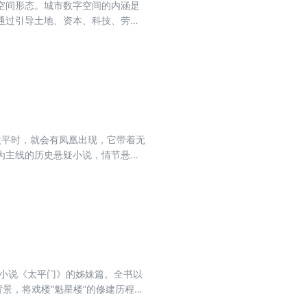
空间形态。城市数字空间的内涵是
通过引导土地、资本、科技、劳动
空间中，以数据要素驱动，并形成
化生产关系，形成空间的再生产。
也带来了数字化治理的新模式，极
太平时，就会有凤凰出现，它带着无
为主线的历史悬疑小说，情节悬念
胜奇观，是一部极具传统文化底蕴
疑小说，讲述了主人公余鹏飞从突然
地追寻凤凰的途中，余鹏飞揭开了
厚的千年鬼城——丰都。最终，余
谋，并找到了凤凰血脉的藏身之
 作家，文化学者，职业赛车手，中
考作文满分获得者，已出版长篇小说
，小说《太平门》的姊妹篇。全书以
“五个一工程”优秀作品奖。 现为
景，将戏楼“魁星楼”的修建历程和
师、山东政法学院客座教授、西南
家族在彼时的政治理想选择、社会
兴“鸿鹄计划”发起人、鸿鹄教育