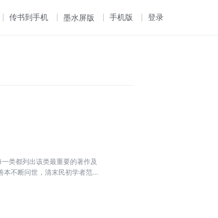
传书到手机
手机版
登录
墨水屏版
每一类都列出该类最重要的著作及
善本不断问世，清末民初学者范希