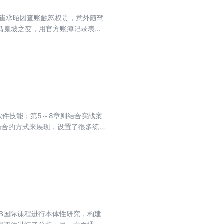
军崔承昭因查账触怒权贵，意外随驾
马嵬坡之变，用官方账簿记录表面
帝登基后，崔承昭在陈玄礼帮助下
本”为核心意象，将史实考据与人
名，却真实存在过的人们。
软件技能；第5～8章则结合实战案
结合的方式来展现，设置了很多练
计师阅读，也可作为各大中专院校
B国际课程进行本体性研究，构建