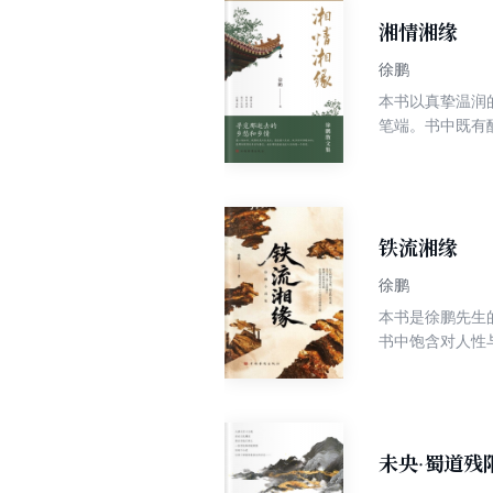
院、苍茫北国的
湘情湘缘
徐鹏
本书以真挚温润
笔端。书中既有
知不觉沉浸于那
铁流湘缘
徐鹏
本书是徐鹏先生
书中饱含对人性
华。这是一部兼
未央·蜀道残