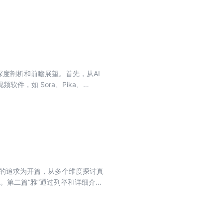
各类势力的小人物之个人命运及其
 内容简介： 小说《魁星
知府大人、赵荣安团正等人为代表
者，以孙管家、大和尚、申奕卿、苏
变迁的梳理叙述徐徐展开，到对伍
革命洪流中潜在发生的命运交错予
深度剖析和前瞻展望。首先，从AI
建“魁星楼”作为故事结束。故事
件，如 Sora、Pika、
写裹挟在全川乃至全国范围内如火如
与发布等环节入手，阐述了创作者
新的发展路径。故事情节跌宕起
和 AI传媒6个方面，展示了 AI文
而不断付诸努力的实践过程，故事
色，丰满立体且极具张力的人物形
域特色的语言风格，使得整部小说更
。 徐鹏，山东人，笔名易水寒，生
大“80后”作家，当当第八届影响
作品《太平门》被评为重庆市精神
院落的追求为开篇，从多个维度探讨真
员会委员、重庆工商大学硕士生导
。第二篇“雅”通过列举和详细介绍
山东省聊城市人民政府顾问、乡村
榭，为读者详细阐释了古代的园林
玩虫、品茗饮酒、书房家具等多个
野，详细介绍了烟雨江南的私家宅