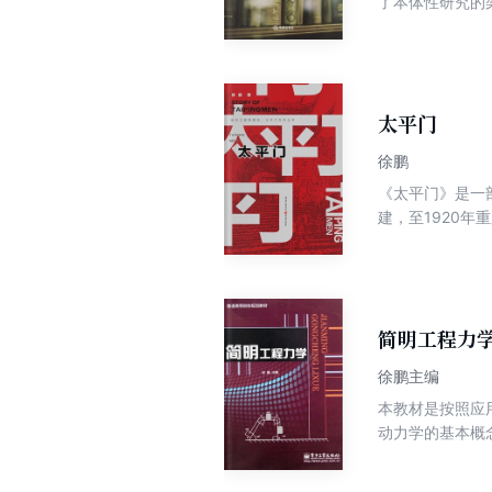
了本体性研究的
问卷调查、访谈
课程对我国课程
太平门
徐鹏
《太平门》是一
建，至1920
七章，故事情节
为主线，生动讲
固的封建王朝的
上。在庆祝中国
太平的那段百年
简明工程力
徐鹏主编
本教材是按照应
动力学的基本概
职高专学生使用