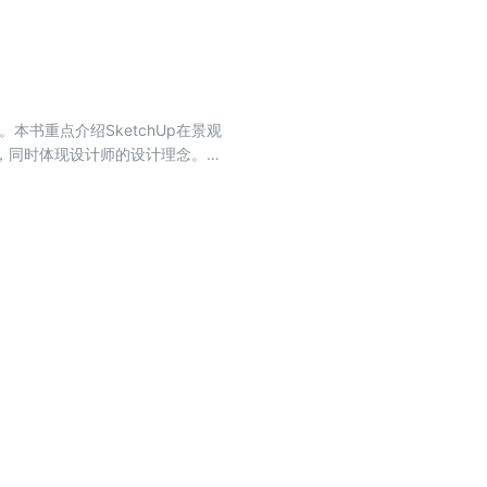
本书重点介绍SketchUp在景观
，同时体现设计师的设计理念。
建筑设计和室内设计中的应用的不同。
体现设计师的设计理念，传达第一