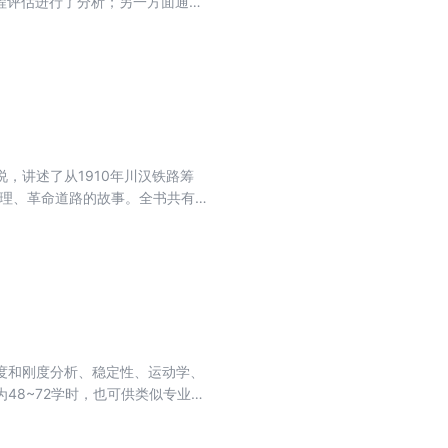
程评估进行了分析；另一方面通过
实践的实然状态，最后凝结IB国际
，讲述了从1910年川汉铁路筹
真理、革命道路的故事。全书共有十
佑国、华少昌、华咸声等主要人物
动正在一次又一次地冲击着腐朽顽
言，使小说中的人物形象跃然纸
理的革命少年，为纪念太平门外寻
度和刚度分析、稳定性、运动学、
48~72学时，也可供类似专业高