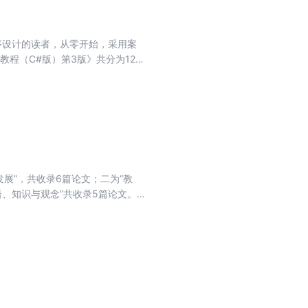
程序设计的读者，从零开始，采用案
计教程（C#版）第3版》共分为12
t、jQuery、ASP.NETAJAX、主
以及ASP.NETMVC5等方面的
教材，同时也可作为广大计算机爱好
#版）第3版》配有电子教案，需要的
38356，电话：010-
发展”，共收录6篇论文；二为“教
语、知识与观念”共收录5篇论文。
化研究中心副主任兼秘书长、北大东