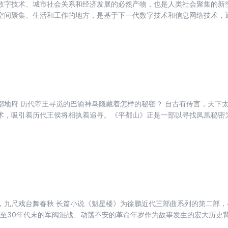
数字技术、城市社会关系和经济发展的必然产物，也是人类社会聚集的新
空间聚集、生活和工作的地方，是基于下一代数字技术和信息网络技术，
线上集聚，构建和生产出来全新的城市生产、生活和公共空间。在这种新
的有效配置，从而创造出大量的数字化新业态与新场景，并持续优化数字
产带来了新的价值体系，一方面推动城市构建新型的社会网络，另一方面
智能，引领人类城市文明进入一个新的阶段。
都地府 历代帝王寻觅的巴渝神鸟隐藏着怎样的秘密？ 自古有传言，天下
术，吸引着历代王侯将相执着追寻。《平都山》正是一部以寻找凤凰秘密
相扣，并且融入了中国从古至今的凤凰文化和宝鸡、丰都等历史名城的名
，能给读者带来愉快的阅读体验和深厚的文化熏陶。 本书是一部历史悬
到的线索，踏上了寻找凤凰秘密和追查凶手的惊险之旅。在辗转一地又一
性与欲望交织的真相。船棺、路引、凤凰图腾等，都指向那座历史底蕴深
警察的父亲和朋友们一起，粉碎了妄图用违法手段得到凤凰宝藏之人的阴
年来凤凰血脉的终极秘密。 徐鹏，山东人，笔名易水寒，生于1985年。
，重庆市政协委员，中国十大“80后”作家，当当第八届影响力作家，高
，九尺戏台舞春秋 长篇小说《魁星楼》为徐鹏近代三部曲系列的第二部
全民阅读推广大使，代表作品《太平门》荣获重庆市第十六届精神文明建设
代初至30年代末的军阀混战、动荡不安的革命年岁作为故事发生的宏大历史背
副会长兼青委会会长、致公党重庆市委员会委员、重庆工商大学硕士生导
川渝文化传承贯穿于故事始末，借由对川渝地区长生镇上方家和伍家两大
河南省乡村振兴及文旅产业发展顾问、山东省聊城市人民政府顾问、乡村振