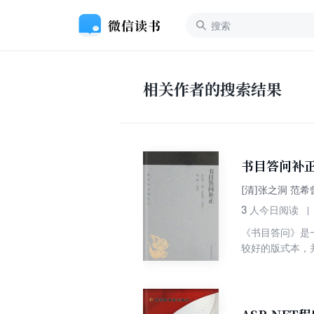
相关作者的搜索结果
书目答问补
[清]张之洞 范
3
人今日阅读
《书目答问》是
较好的版式本，
曾又对原书进行