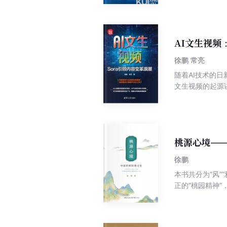
生活变迁、文化
基金创始人。
与大的历史时代嬗
楼》主要围绕着
的地方旧式官僚
AI文生视频
临安等人为代表
徐鹏 常亮
家的伍奎和方家
随着AI技术的
以深入揭示，最
文生视频的起源讲
情节跌宕起伏，
Runway等
荼进行着的革命
应如何掌握AI 文
伏，故事结构紧
生视频在各领域的广泛应用。 本书在系统讲述AI文生视频理论及应
中亦不乏有为贯
内容创作者、行
象跃然纸上。 
桃源心境—
能突显悠久的四
于1985年。 
徐鹏
力作家，高考作
本书共分为“风”
文明建设“五个
正的“桃园精神
师、山东政法学
古代具有标志性
振兴“鸿鹄计划
生活的恬淡与静
小的方面，全面