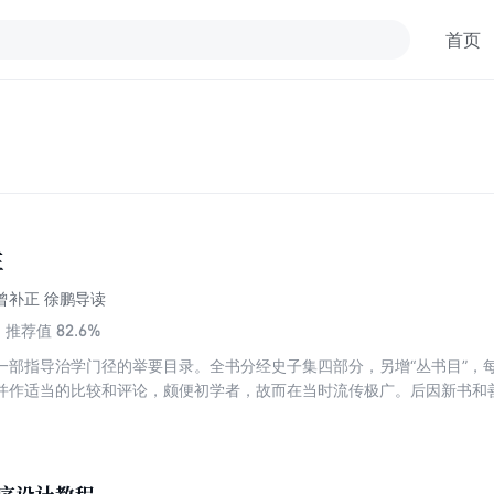
首页
正
希曾补正 徐鹏导读
82.6%
推荐值
一部指导治学门径的举要目录。全书分经史子集四部分，另增“丛书目”，
并作适当的比较和评论，颇便初学者，故而在当时流传极广。后因新书和
了补正，增加了不少新的内容，也改正了原书的一些讹误