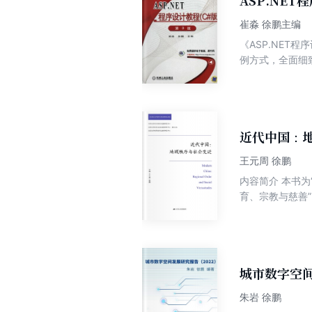
ASP.NET
崔淼 徐鹏主编
《ASP.NET
例方式，全面细致
章，主要包括Visu
题和母版页等）、
内容。《ASP
者和各类ASP.
教师可登录www.
近代中国：
88379739）。
王元周 徐鹏
内容简介 本书为
育、宗教与慈善”
作者简介 王元
北亚研究所秘书
城市数字空间
朱岩 徐鹏