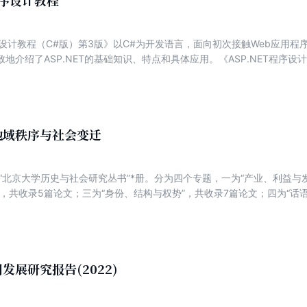
程序设计教程
程序设计教程（C#版）第3版》以C#为开发语言，面向初次接触Web应用
地介绍了ASP.NET的基础知识、特点和具体应用。《ASP.NET程序设
alStudio开发环境简介、Web前端设计基础（HTML5+CSS3、JavaScrip
ASP.NET常用内置对象和状态管理、数据库应用程序开发、LINQtoSQL，
.NET程序设计教程（C#版）第3版》适合作为高等院校计算机类相关专业
NET（C#）程序设计培训班的教学用书。《ASP.NET程序设计教程（C
cmpedu.com免费注册，审核通过后下载，或联系编辑索取（QQ：29669
地域秩序与社会变迁
“北京大学历史与社会研究丛书”*册。分为四个专题，一为“产业、利益与
，共收录5篇论文；三为“身份、结构与权势”，共收录7篇论文；四为“话
周，北京大学历史系教授，北京大学历史学系党委书记，北大中韩历史文
长、中国近现代史史学料学会理事。
发展研究报告(2022)