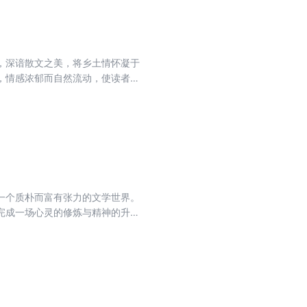
赏古代园林建筑的美。
，深谙散文之美，将乡土情怀凝于
，情感浓郁而自然流动，使读者不
读本。
一个质朴而富有张力的文学世界。
完成一场心灵的修炼与精神的升