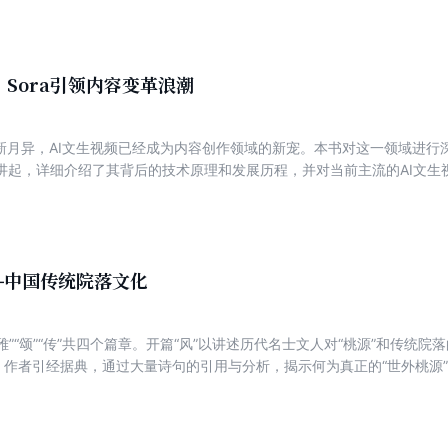
传统遭遇、人生际遇变革等层面的兴衰沉浮的故事叙述，生动描绘出来自
变之间的密切关联，从而可更进一步洞见当时国内川渝地区革命发展的壮阔图景。
以方、伍两大家族的四代人为代表的民间宗族势力，以徐知县、宋师爷、
势力，以火三娘、老大、“烧白”“眼镜”等“六正班”成员为代表的戏剧从业
：Sora引领内容变革浪潮
各方政治势力之间的斡旋与角逐而展开。从对长生镇方、伍两大家族历史
的方定祥二人曲折坎坷的成长经历的细致描写，进而对方、伍两家裹挟于
日新月异，AI文生视频已经成为内容创作领域的新宠。本书对这一领域进行
后阐述通过多方势力的相互攻讦，而以伍家接替方家赓续川剧文化并成功修
起，详细介绍了其背后的技术原理和发展历程，并对当前主流的AI文生视频软
故事结构紧凑连贯。 全书整体叙事沿用虚实结合的写作手法，侧重于描
进行了全面剖析。其次，从脚本设计、素材选择、后期处理、视频优化、导出
活动下，身份不同、阶层各异、观念分殊的各个群体如何调适自身以探寻
生视频创作方法。最后，从 AI虚拟人、AI演示、AI 广告、AI游戏、AI 教育
凑连贯。作者细致入微地描绘了各方势力为追求并坚定自身理想价值信念
用的同时，穿插了大量实践案例，内容十分丰富。无论是
彻川剧传承、文化传统、政治理想、家族理念而舍生取义、抗争奉献之角
业分析师，还是普通读者，都能从中获得启发。
纵观全书，作者在写作故事人物之间的对话言谈时，特意采用极具川渝地
—中国传统院落文化
川历史文化和深厚的山城人文底蕴，引人入胜，别有一番独特的阅读体验
作家，文化学者，职业赛车手，中国作家协会会员，重庆市政协委员，中国十
文满分获得者，已出版长篇小说十一部。重庆市全民阅读推广大使，代表
“雅”“颂”“传”共四个篇章。开篇“风”以讲述历代名士文人对“桃源”和传统
一工程”奖。 现为重庆欧美同学会副会长兼青委会会长、致公党重庆市委
”，作者引经据典，通过大量诗句的引用与分析，揭示何为真正的“世外桃源”
院客座教授、西南大学创业导师、河南省乡村振兴及文旅产业发展顾问、
的各个园林及其背景文化，从一山一水、一草一木，到一砖一瓦、一亭一
”发起人、鸿鹄教育基金创始人。
美。第三篇“颂”从古人的院落生活的各处细节着手，围绕看石赏画、观鸟
展示高雅生活的点滴品味。第四章“传”则由作者让大家跟随他的脚步和视