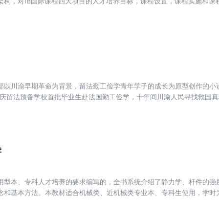
架构，对IB国际课程四大项目的人才培养目标，课程设置，课程实施和课
、参与式观察对IB国际课程进行本土化实践研究，探究IB国际课程本土化
改革的启示。
部以川渝早期革命为背景，留法勤工俭学青年学子的成长为原型创作的小说
年重庆留法预备学校首批毕业生赴法国勤工俭学，十年间川渝人民寻找救国
铺陈运用虚实结合的手法，以重要历史史实为框架，以虚构的徐春风、辛
述了全川乃至全国革命的种子都在悄悄萌芽，四处酝酿和发生着的革命运
故事。作者文笔朴实细腻，感情浓郁，善于运用生动并具有地方特色的语
共产党成立100周年之际，为纪念历史中那八十三名远渡重洋寻找救国真
记忆，本书的出版都具有重大的意义。
学
用型本、专科人才培养的要求编写的，全书系统介绍了静力学、杆件的强
念和基本方法。本教材适合机械类、近机械类专业本、专科生使用，学时为
，结合网络资源也可供成人业余教育和网络教育。