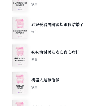
恢白
老婆爱着男闺蜜却跟我结婚了
恢白
妹妹为讨男友欢心丧心病狂
恢白
机器人是孩他爹
恢白