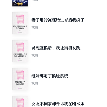
妻子用冷冻坯胎生育后我疯了
恢白
灵魂互换后，我让狗男女跳钢
管舞
恢白
继妹绑定了换脸系统
恢白
女友不回家却告诉我在剧本杀