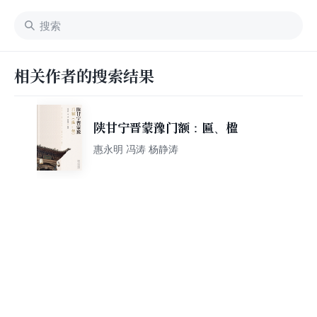
相关作者的搜索结果
陕甘宁晋蒙豫门额：匾、楹
惠永明 冯涛 杨静涛