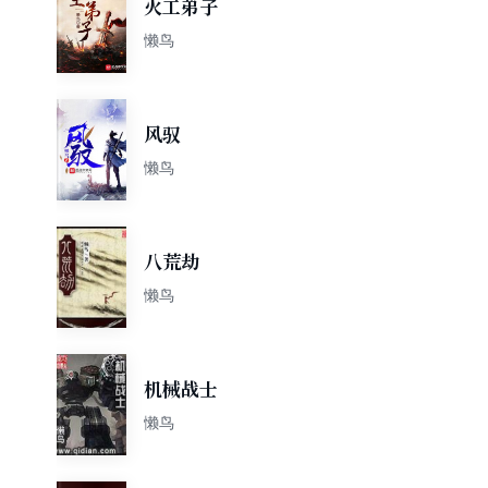
火工弟子
懒鸟
风驭
懒鸟
八荒劫
懒鸟
机械战士
懒鸟