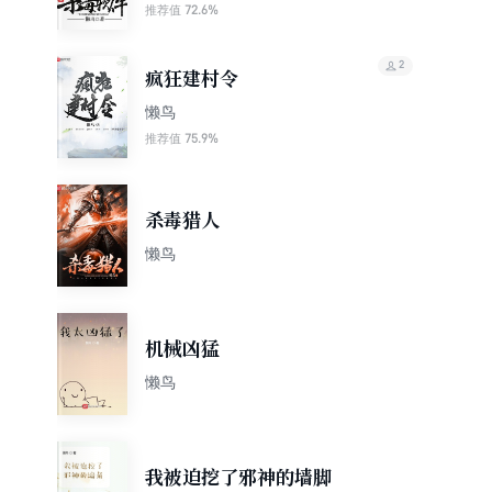
72.6%
推荐值
2
疯狂建村令
懒鸟
75.9%
推荐值
杀毒猎人
懒鸟
机械凶猛
懒鸟
我被迫挖了邪神的墙脚