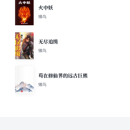
火中妖
懒鸟
无尽追缉
懒鸟
苟在修仙界的远古巨熊
懒鸟