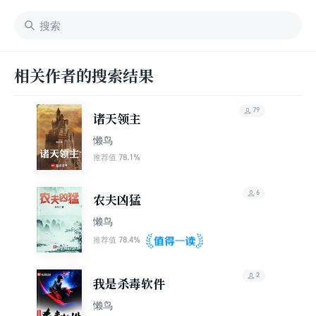
相关作者的搜索结果
79
诸天领主
懒鸟
78.1%
推荐值
6
农夫凶猛
懒鸟
78.4%
推荐值
2
我是杀毒软件
懒鸟