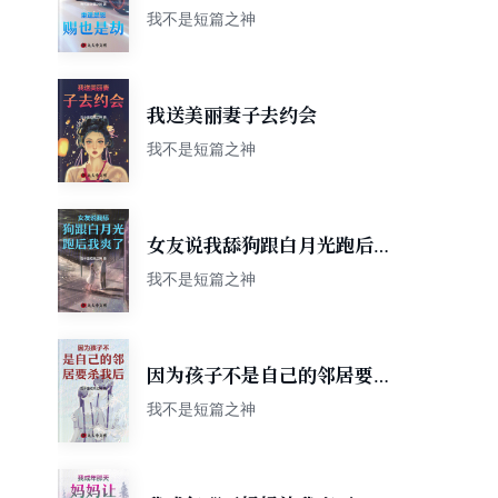
我不是短篇之神
我送美丽妻子去约会
我不是短篇之神
女友说我舔狗跟白月光跑后我
爽了
我不是短篇之神
因为孩子不是自己的邻居要杀
我后
我不是短篇之神