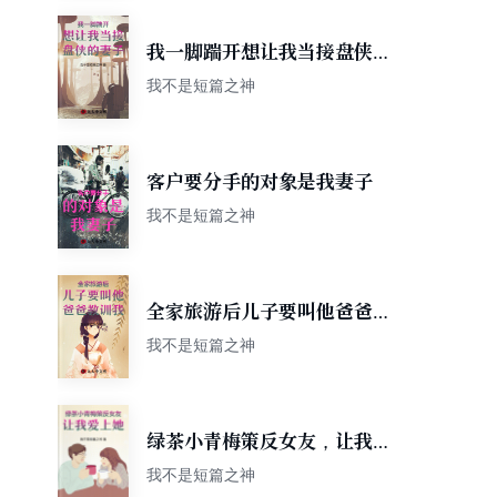
我一脚踹开想让我当接盘侠的
妻子
我不是短篇之神
客户要分手的对象是我妻子
我不是短篇之神
全家旅游后儿子要叫他爸爸教
训我
我不是短篇之神
绿茶小青梅策反女友，让我爱
上她
我不是短篇之神