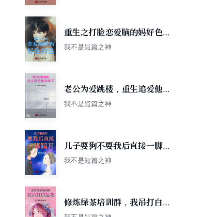
重生之打脸恋爱脑的妈好色的
爸
我不是短篇之神
老公为爱跳楼，重生追爱他却
悔了
我不是短篇之神
儿子要狗不要我后直接一脚踹
开
我不是短篇之神
修炼绿茶培训群，我吊打白莲
花
我不是短篇之神