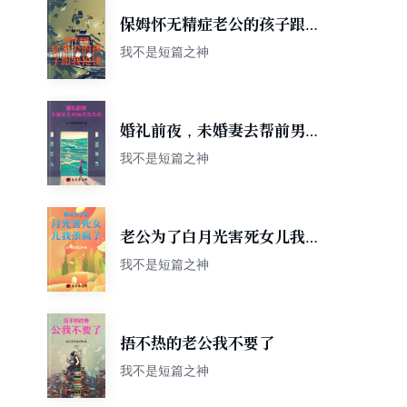
保姆怀无精症老公的孩子跟我
抢钱
我不是短篇之神
婚礼前夜，未婚妻去帮前男友
去药
我不是短篇之神
老公为了白月光害死女儿我杀
疯了
我不是短篇之神
捂不热的老公我不要了
我不是短篇之神