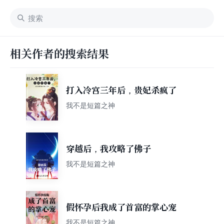
相关作者的搜索结果
打入冷宫三年后，贵妃杀疯了
我不是短篇之神
穿越后，我攻略了佛子
我不是短篇之神
假怀孕后我成了首富的掌心宠
我不是短篇之神