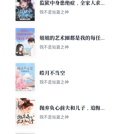
监狱中身患绝症，全家人求我
回去
我不是短篇之神
姐姐的艺术圈都是我的每任男
友
我不是短篇之神
皓月不当空
我不是短篇之神
抛弃负心前夫和儿子，追悔莫
及
我不是短篇之神