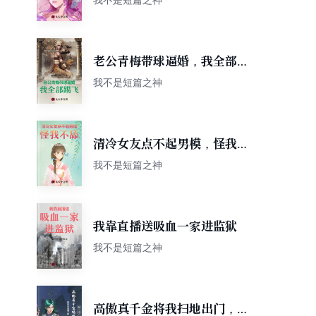
老公青梅带球逼婚，我全部踢
飞
我不是短篇之神
清冷女友点不起男模，怪我不
舔
我不是短篇之神
我靠直播送吸血一家进监狱
我不是短篇之神
高傲真千金将我扫地出门，却