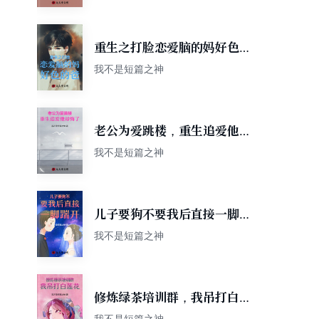
重生之打脸恋爱脑的妈好色的
爸
我不是短篇之神
老公为爱跳楼，重生追爱他却
悔了
我不是短篇之神
儿子要狗不要我后直接一脚踹
开
我不是短篇之神
修炼绿茶培训群，我吊打白莲
花
我不是短篇之神