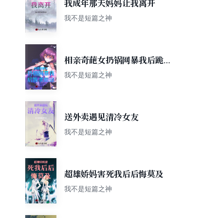
我成年那天妈妈让我离开
我不是短篇之神
相亲奇葩女扔锅网暴我后跪求
原谅
我不是短篇之神
送外卖遇见清冷女友
我不是短篇之神
超雄娇妈害死我后后悔莫及
我不是短篇之神