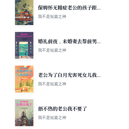
保姆怀无精症老公的孩子跟我
抢钱
我不是短篇之神
婚礼前夜，未婚妻去帮前男友
去药
我不是短篇之神
老公为了白月光害死女儿我杀
疯了
我不是短篇之神
捂不热的老公我不要了
我不是短篇之神