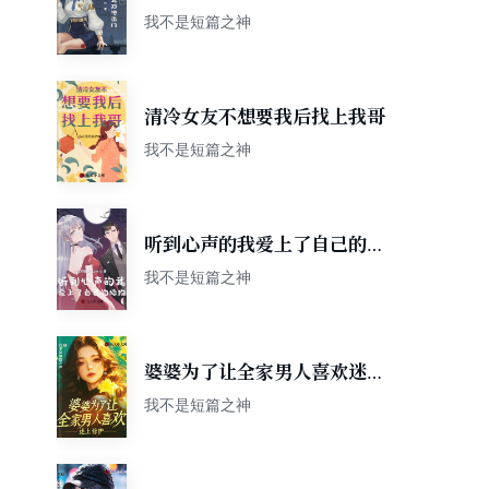
悔了
我不是短篇之神
清冷女友不想要我后找上我哥
我不是短篇之神
听到心声的我爱上了自己的舔
狗
我不是短篇之神
婆婆为了让全家男人喜欢迷上
修护
我不是短篇之神