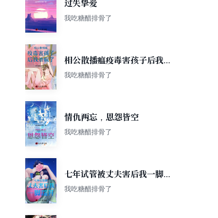
过失挚爱
我吃糖醋排骨了
相公散播瘟疫毒害孩子后我杀
疯了
我吃糖醋排骨了
情仇两忘，恩怨皆空
我吃糖醋排骨了
七年试管被丈夫害后我一脚踹
开
我吃糖醋排骨了