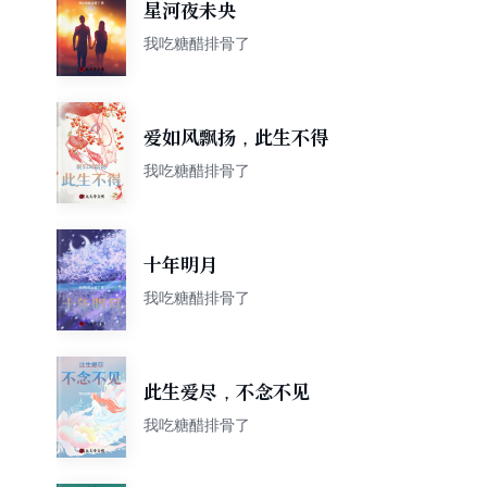
星河夜未央
我吃糖醋排骨了
爱如风飘扬，此生不得
我吃糖醋排骨了
十年明月
我吃糖醋排骨了
此生爱尽，不念不见
我吃糖醋排骨了