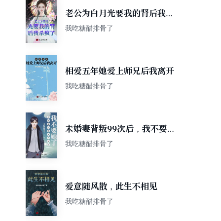
老公为白月光要我的肾后我杀
疯了
我吃糖醋排骨了
相爱五年她爱上师兄后我离开
我吃糖醋排骨了
未婚妻背叛99次后，我不要她
了
我吃糖醋排骨了
爱意随风散，此生不相见
我吃糖醋排骨了