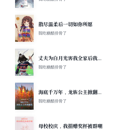
散尽温柔后一切如你所愿
我吃糖醋排骨了
丈夫为白月光害我全家后我却
笑了
我吃糖醋排骨了
海底千万年，龙族公主掀翻阐
教
我吃糖醋排骨了
母校校庆，我捐赠奖杯被群嘲