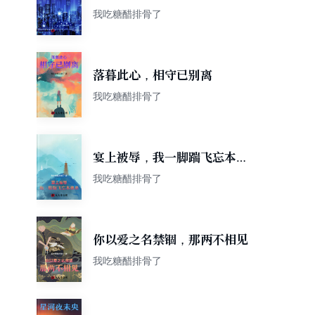
我吃糖醋排骨了
落暮此心，相守已别离
我吃糖醋排骨了
宴上被辱，我一脚踹飞忘本弟
弟
我吃糖醋排骨了
你以爱之名禁锢，那两不相见
我吃糖醋排骨了