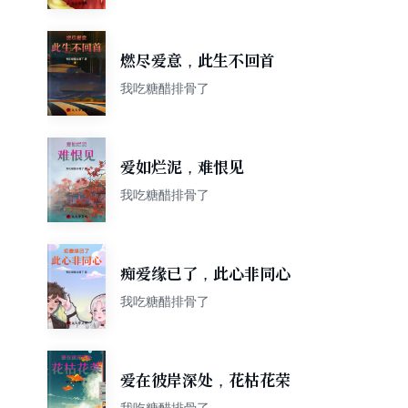
燃尽爱意，此生不回首
我吃糖醋排骨了
爱如烂泥，难恨见
我吃糖醋排骨了
痴爱缘已了，此心非同心
我吃糖醋排骨了
爱在彼岸深处，花枯花荣
我吃糖醋排骨了