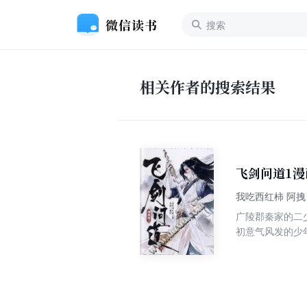
相关作者的搜索结果
飞剑问道1漫
我吃西红柿 阿拽
广陵郡秦家的二
初意气风发的少