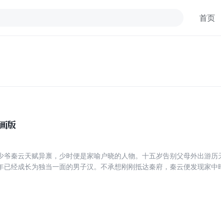
首页
画版
少爷秦云天赋异禀，少时便是家喻户晓的人物。十五岁告别父母外出游历
年已经成长为独当一面的男子汉。不承想刚刚抵达秦府，秦云便发现家中