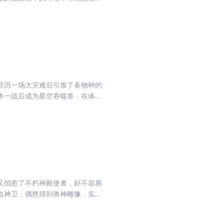
经历一场大灾难后引发了各物种的
兽一战后成为星空吞噬兽，在体内
锤小队队员的性命，为了队员安危
虎牙小队纠缠之时，遭到雷霆小队
峰陷入困境。
又招惹了不朽神殿使者，好不容易
血神卫，偶然得到兽神雕像，实力