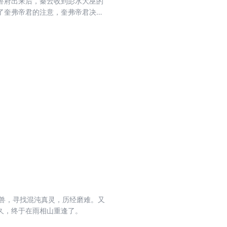
兽府出来后，秦云收到彭水大巫的
了奎弗帝君的注意，奎弗帝君决定
兽，寻找混沌真灵，历经磨难。又
久，终于在雨相山重逢了。