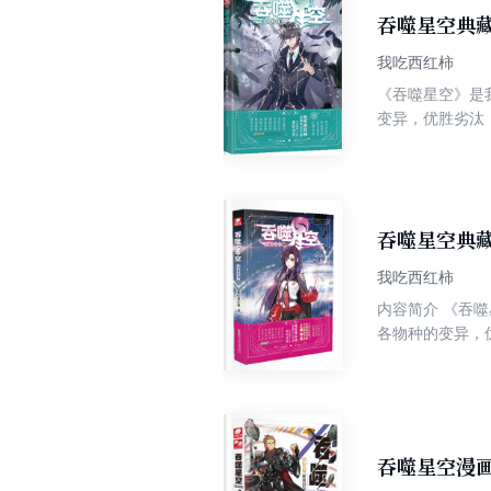
吞噬星空典藏
我吃西红柿
《吞噬星空》是
变异，优胜劣汰
育出人类分身，之后迈出所在星球，走向
的支持。神秘的
了，不料，却遇
噬兽被引出，人
吞噬星空典藏
我吃西红柿
内容简介 《吞噬星空》是我吃西红柿写的一部科幻类幻想小说，主要讲述了主角罗峰所在的星球，经历一场大灾难后引发了
各物种的变异，
的星空吞噬巨兽，并在体内
亿积分奖励，之
员脱离危险。随
沙岛磨炼自己。在
吞噬星空漫画