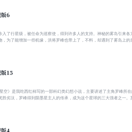
版6
步入了行星级，被任命为巡察使，得到许多人的支持。神秘的雾岛引来各
物，为了能增加一些机缘，洪将罗峰也带上了，不料，却遇到了雾岛上的
秘密被揭开，罗峰意外拥有了特殊能力，吞噬兽被引出，人类与吞噬兽的
版15
优胜劣汰，罗峰得到陨墨星主人的传承，成为这个星球的三大强者之一。
育出人类分身，之后迈出所在星球，走向宇宙…… 本册简介： 罗峰收到了虚拟宇宙公司下达的z
执行任务的过程中，惩罚了火凤组织，得到了洛克神水，知道了地球的秘
桥第十三层，引发轰动，受到各方强者青睐，最终却选择成为混沌城主的
地》第二层，他毅然决然去闯原始通天山……
版4