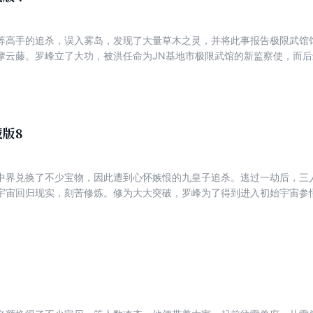
等高手的追杀，误入雾岛，发现了大量草木之灵，并将此事报告极限武馆
摩云藤。罗峰立了大功，被洪任命为JN基地市极限武馆的新监察使，而
往9号古文明遗迹历练，不幸被困其中，一年零三个月后，罗峰才成功地
议员，还成了极限武馆的第六位巡查使，威名远扬。
版8
中界兑换了不少宝物，因此遭到心怀嫉恨的九皇子追杀。逃过一劫后，三
宇宙回归现实，刻苦修炼。修为大大突破，罗峰为了得到进入初始宇宙参