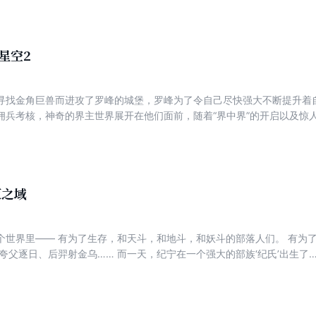
星空2
寻找金角巨兽而进攻了罗峰的城堡，罗峰为了令自己尽快强大不断提升着
佣兵考核，神奇的界主世界展开在他们面前，随着“界中界”的开启以及惊
灭之域
的部落人们。 有为了逍遥长生，历三灾九劫，纵死无悔
现……新的浩瀚王朝危机四伏，人族少年九死一生！ 逆天改命，唯有修仙！