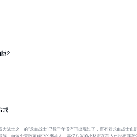
版2
古戒
四大战士之一的“龙血战士”已经千年没有再出现过了，而有着龙血战士血
贵族。而这个衰败家族中的继承人，年仅八岁的小林雷在踏入已经布满灰