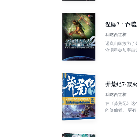
涅槃2：吞噬
我吃西红柿
诺岚山家族为了
沧澜星参加宇宙
强者的注意。
莽荒纪7·寂
我吃西红柿
在《莽荒纪》这个世界里—— 有为了生存，和天斗，和地斗，和妖斗
的修仙者。 更有夸父逐日、后羿射金乌…… 而一天，纪宁在一个强大的部族‘纪氏’出生了…… 妖兽横行、部落纷争、仙魔隐