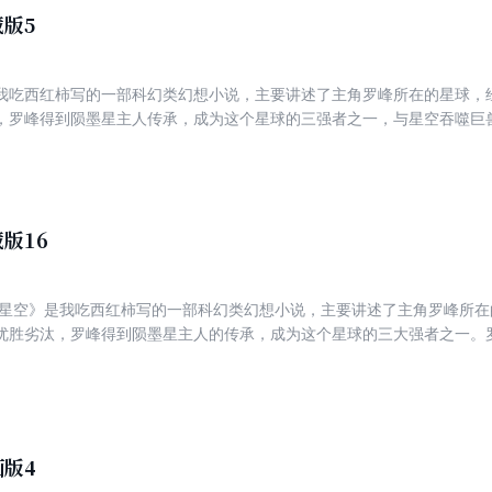
版5
我吃西红柿写的一部科幻类幻想小说，主要讲述了主角罗峰所在的星球，
，罗峰得到陨墨星主人传承，成为这个星球的三强者之一，与星空吞噬巨
宇宙…… 本册简介： 主角罗峰的修为步入了行星级，被任命为巡察使，得到许多人
雾岛引来各方势力的注意，洪和雷神决定再次进入雾岛寻找宝物，为了能
到了雾岛上的皇级怪兽，皇级怪兽被几大强者联合杀死。雾岛的秘密被揭
类与吞噬兽的一场大战即将上演。
版16
优胜劣汰，罗峰得到陨墨星主人的传承，成为这个星球的三大强者之一。
育出人类分身，之后迈出所在星球，走向宇宙…… 本册简介： 罗峰终于突破到界主级并得到了30
后前往域外战场第七战场，先是加入泰沃率领的小队，同小队在碎星带闯
后，罗峰独自前往焱祭大陆，途中遇到了仇敌诺岚山并设法报了仇，也得
雾沙岛的岁月里，他完善了“幽影七绝刀”，自创秘法“明月策”……
版4