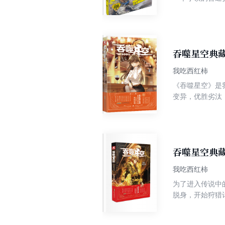
得到了一枚看似
吞噬星空典藏
我吃西红柿
《吞噬星空》是
变异，优胜劣汰
育出人类分身，之后迈出所在星球，走向
到了第三重。在
着想，罗峰只身
队员的围剿，为
吞噬星空典藏
我吃西红柿
为了进入传说中
脱身，开始狩猎
大增，勇闯通天