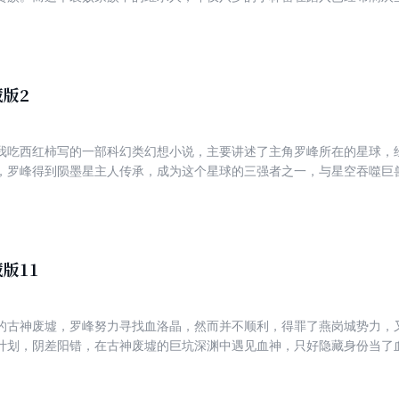
极为普通的戒指——盘龙戒指！林雷的梦幻旅程由此展开！
版2
我吃西红柿写的一部科幻类幻想小说，主要讲述了主角罗峰所在的星球，
，罗峰得到陨墨星主人传承，成为这个星球的三强者之一，与星空吞噬巨
宇宙…… 本册简介： 本册主要讲述了主角罗峰功法上有了新的突破，九重雷刀修炼
火锤小队在一起进入荒野区狩猎时，遇到了虎牙小队，虎牙小队誓要取火
一人行动。罗峰潜入荒野区，猎杀了一万多头妖兽，从此名声大振。在和
全身而退杀害了战神级武者李耀的儿子李威，引来高额悬赏，一时间，罗
版11
的古神废墟，罗峰努力寻找血洛晶，然而并不顺利，得罪了燕岗城势力，
计划，阴差阳错，在古神废墟的巨坑深渊中遇见血神，只好隐藏身份当了
山。