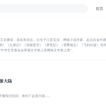
首页
），又名番茄，原名朱洪志，出生于江苏宝应，网络小说作家、起点白金作家
龙》《九鼎记》《吞噬星空》《莽荒纪》《雪鹰领主》《飞剑问道》等
届“中华文学基金会茅盾文学新人奖网络文学新人奖”。
源大陆
罗撒闯过轮回，来到了起源大陆……