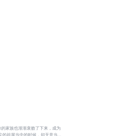
脉的家族也渐渐衰败了下来，成为
尘的祖屋当中的时候，却无意当中