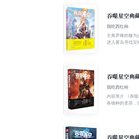
吞噬星空典藏
我吃西红柿
主角罗峰的修为
进入雾岛寻找宝
合杀死。雾岛的
吞噬星空典藏
我吃西红柿
内容简介 《吞噬星空》是我吃西红柿写的一部科幻类幻想小说，主要讲述了主角罗峰所在的星球，经历一场大灾难后引发了
各物种的变异，
的星空吞噬巨兽，并在体内
高积分任务，在
潜修，闯过通天
为修炼《本尊天
吞噬星空典藏