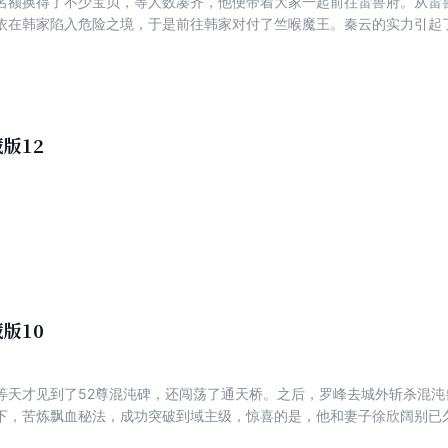
名额换得了不少宝贝，等人数凑齐，他便带着大家一起前往雷兽府。从雷
依在韩家陷入危险之境，于是前往韩家对付了竺喉魔王。秦云的实力引起
密告诉波迦老祖……
版12
版10
等天才见到了52尊混沌碑，还闯荡了通天桥。之后，罗峰去城外斩杀混沌
下，苦炼飘血秘法，成功突破到域主级，惊喜的是，他和妻子徐欣阔别已