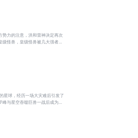
方势力的注意，洪和雷神决定再次
皇级怪兽，皇级怪兽被几大强者联
一场大战即将上演……
罗峰与星空吞噬巨兽一战后成为新
密。任务圆满结束，他前往混沌城
记名弟子。而他并没有就此止步，