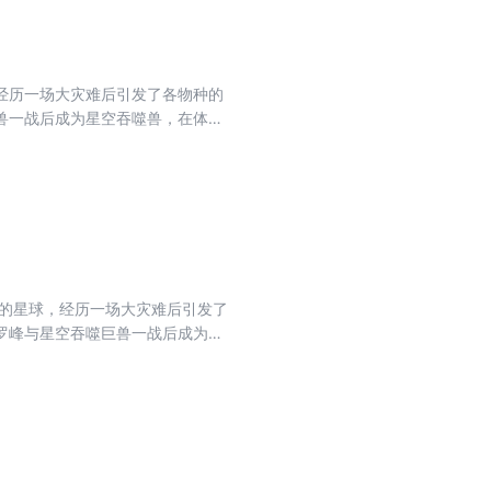
经历一场大灾难后引发了各物种的
兽一战后成为星空吞噬兽，在体内
增加一些机缘，洪将罗峰也带上
开，罗峰意外拥有了特殊能力，吞
罗峰与星空吞噬巨兽一战后成为新
荡，积累了不少军功，几次帮助成
知焱祭大陆强者众多，决定先在雾