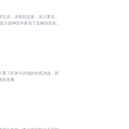
馆主洪，洪受到启发，深入雾岛，
后进入战神宫并参加了宝物拍卖会。
从9号古文明遗迹中出来，至此实力
人看了巨斧斗武场的生死决战，得
悟的名额