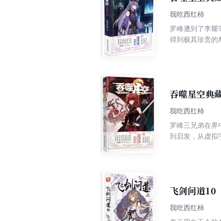
我吃西红柿
罗峰遭到了李耀
得到极其珍贵的
之后，罗峰被派
大增，不仅成了
吞噬星空典藏
我吃西红柿
罗峰三兄弟在界
到启发，从虚拟
飞剑问道10
我吃西红柿