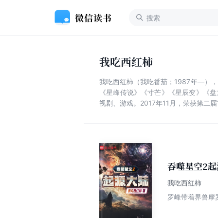
我吃西红柿
我吃西红柿（我吃番茄；1987年—
《星峰传说》《寸芒》《星辰变》《盘
视剧、游戏。2017年11月，荣获第二
吞噬星空2起
我吃西红柿
罗峰带着界兽摩