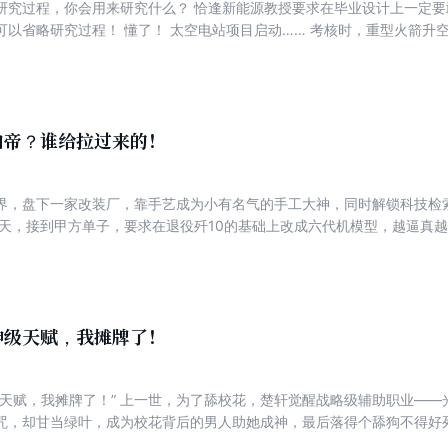
研究过程，你会用来研究什么？ 恰逢新能源教授要求在毕业设计上一定
可以省略研究过程！ 懂了！ 太空电站项目启动…… 考核时，重型火箭升
，“啥？重型回收火箭还只是毕设的一部分，你说要搁太空建电站？” 之
，陆枫彻底疯狂，太空电梯、可控核聚变、星际旅游舰、南天门计划、月球
屑到震惊！ 再从震惊到震怖！ 最后更是看着出现在太阳系的歼星舰炮管
咋不说一声，现在跪还来得及吗？”
白帝？谁给拉过来的！
界，盘下一家改装厂，靠手艺成为小有名气的手工大神，同时解锁科技检
这天，接到甲方单子，要求在退役歼10的基础上改成六代机模型，越逼真
是问题。 陆枫看着甲方发来的各种科幻程度拉满的效果图，横竖睡不着！
了，啥叫越逼真越好？ 【叮！恭喜宿主，第六代空天向白帝战机全套技术
吧？那就让我来给甲方一点小小的震撼吧！” 一个月后，白帝战机亮相寿宴
顾问的国士爷爷被惊的当场拍案而起—— “胡闹！谁他娘的给白帝拉过来的
神级天赋，我摊牌了！
级天赋，我摊牌了！” 上一世，为了舔校花，楚轩觉醒战略级辅助职业—
咒，却甘当绿叶，成为校花背后的男人助她成神，最后落得个舔狗不得好
花家里再势大，还能比得过国家？老子要舔……抱也是抱国家大腿啊！ “