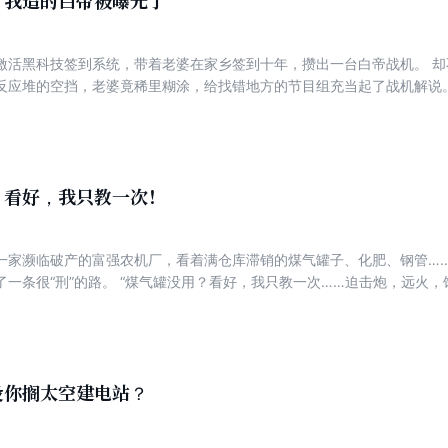
，我造的白帝被曝光了
激活黑科技签到系统，带着老婆在家乡签到十年，攒出一台白帝战机。 却不
反应堆的空挡，老婆竟稀里糊涂，给找错地方的节目组充当起了战机解说。 
自动驾驶，第六代空天隐身战机？？？” “低空突防速度超15马赫，防空导弹
惊了。 老婆也懵了！ “老公，我好像闯祸了……”
？看好，我只教一次！
一家濒临破产的富强农机厂，看着满仓库滞销的煤气罐子、化肥、钢管…
一条很“刑”的路。 “煤气罐没用？看好，我只教一次……迫击炮，远火，饱
教一次……火箭炮，你别管准不准，就说饱不饱和吧？” “拖拉机没用？看
不机动？” …… 随着陆鸣推出一个又一个爆改产品，大口径人工降雨炮，
大腿疯狂点赞，“富强出品，必属精品，陆总，快产品迭代！” “陆总，我
节奏来。” “陆总这么能改，要不把仓库那些退役的军备，都给富强那边拉
一天还在地球上，就给我往死里制裁！！！” 陆鸣:“那我走？” 那天，
设你搁太空建电站？