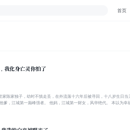
首页
赋，我化身亡灵你怕了
世家陈家独子，幼时不慎走丢，在外流落十六年后被寻回，十八岁生日当
 他爹，江城第一巅峰强者。 他妈，江城第一财女，风华绝代。 本以为幸
轻飘飘丢到陈年面前，令他错愕到无法自持，“自己的S级天赋，凭什么让给
年十多年梦寐以求的亲情梦，他自知无力反抗，连夜出逃，却被生生打断
从不是压垮强者最后一根稻草，而是良方！！！ 【叮！天灾降临，死亡将
果做人不能血恨，就做那阴暗刺骨，天灾厄运中的亡灵，用死亡统治一切