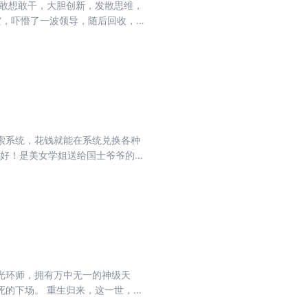
要敢想敢干，大胆创新，发散思维，
空，吓懵了一波领导，随后回收，又
后陆枫被任命为项目总师，命名：永
太空城统统上马…… 而大洋彼岸某
头皮发麻，“不讲武德！怎么突然就
索系统，花钱就能在系统兑换各种
越好！是美女学姐送给国士爷爷的贺
我承认你能搞来退役歼10很牛逼，
图纸，售价500万，购买成功！】
，震撼全场！身为歼20总师兼第六
！”
—光环师，拥有万中无一的神级天
死的下场。 重生归来，这一世，楚
一级神愈光环，群体套盾百万，菜鸟