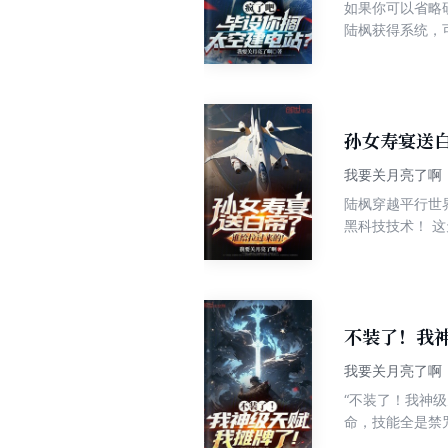
如果你可以省略
陆枫获得系统，
吓懵了一波领导
昼！ 从此以后
国从一开始的不
开星际副本了？
孙女寿宴送
我要关月亮了啊
陆枫穿越平行世
黑科技技术！ 
礼，并表示钱不
但这要求也笼统
“越逼真越好是
代战机返聘技术
不装了！我
我要关月亮了啊
“不装了！我神
命，技能全是禁
轩大彻大悟，校