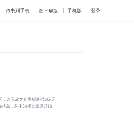
传书到手机
手机版
登录
墨水屏版
天，以无敌之姿觉醒最强S级天
福将至，殊不知却是噩梦开始！ 一
家中的养子！？” “啪——” 一
双腿，扔到大街上自生自灭！ 万念
净化整个世界……活着就是诅咒……
……】