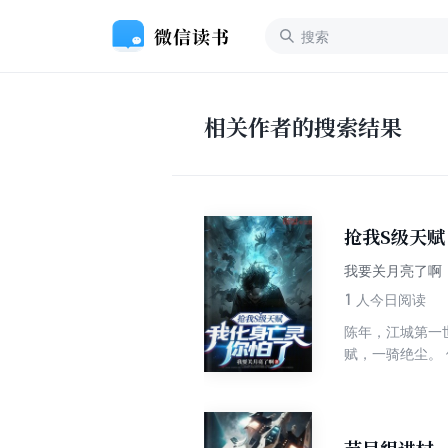
相关作者的搜索结果
抢我S级天
我要关月亮了啊
1
人今日阅读
陈年，江城第一
赋，一骑绝尘。
封职业转让协议被
巴掌，拍碎了陈
俱灰！ 可绝境
死灵法师……如