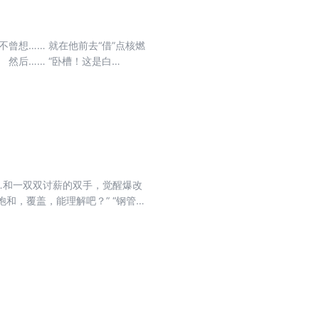
曾想…… 就在他前去“借”点核燃
然后…… “卧槽！这是白
都追不上，啊这？？？” …… 一时
…和一双双讨薪的双手，觉醒爆改
和，覆盖，能理解吧？” “钢管没
好！我只教一次……快拆履带碳钢蒙
察打一体杀虫无人机……一个个激动
什么都没看见，你不用有心理压力，
过去试试？” 某酱:“我今天把话放
一艘空天战舰拔地而起，直冲深蓝！