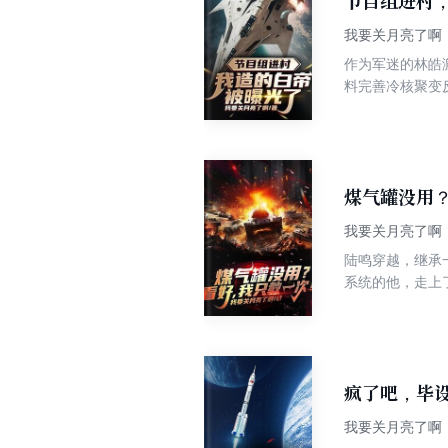
节目组进村
我要关月亮了啊
作为军迷的林皓
料完善冷核聚变
帝？？？” “全
间，全国网友都震
煤气罐没用
我要关月亮了啊
陆鸣穿越，继承
系统的他，走上了
用？看好！我只
皮，敞篷坦，机
坏了，抱着陆鸣
一切都按你自己的
在这，只要他陆鸣
疯了吧，毕
我要关月亮了啊