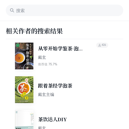
相关作者的搜索结果
426
从零开始学鉴茶·泡茶·
赏茶
戴玄
75.7%
推荐值
跟着茶经学泡茶
戴玄主编
茶饮达人DIY
戴玄