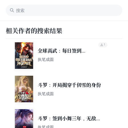
相关作者的搜索结果
1
全球高武：每日签到送
神级外挂
执笔成圆
斗罗：开局揭穿千仞雪的身份
执笔成圆
斗罗：签到小舞三年，无敌世
间！
执笔成圆