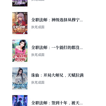
全职法师：神级选择从穆宁雪
开始
执笔成圆
全职法师：一个能打的都没
有？
执笔成圆
诛仙：开局大师兄，天赋拉满
执笔成圆
全职法师：签到十年，被天幕