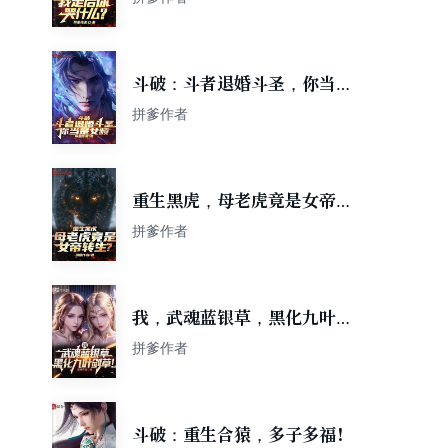
斗破：斗者退婚斗圣，你当是
女频
拼爹作者
重生黑虎，母老虎竟是女帝转
生？
拼爹作者
我，武魂蓝银草，黑化九叶剑
草！
拼爹作者
斗破：重生合猿，多子多福！