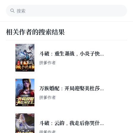
相关作者的搜索结果
斗破：重生萧战，小炎子快拼
爹！
拼爹作者
万族婚配：开局迎娶美杜莎女
王！
拼爹作者
斗破：云韵，我走后你哭什
么？
拼爹作者