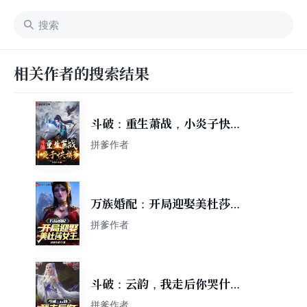
相关作者的搜索结果
斗破：重生萧战，小炎子快拼
爹！
拼爹作者
万族婚配：开局迎娶美杜莎女
王！
拼爹作者
斗破：云韵，我走后你哭什
么？
拼爹作者