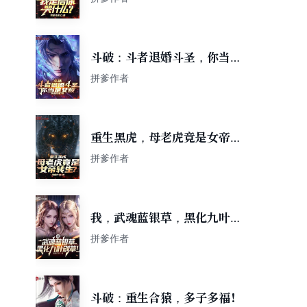
斗破：斗者退婚斗圣，你当是
女频
拼爹作者
重生黑虎，母老虎竟是女帝转
生？
拼爹作者
我，武魂蓝银草，黑化九叶剑
草！
拼爹作者
斗破：重生合猿，多子多福！