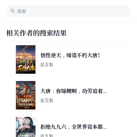
相关作者的搜索结果
悟性逆天，缔造不朽大唐！
捉五魁
大唐：你锦鲤啊，功劳追着你
跑！
捉五魁
拒绝九九六，全世界资本都破
防了
捉五魁