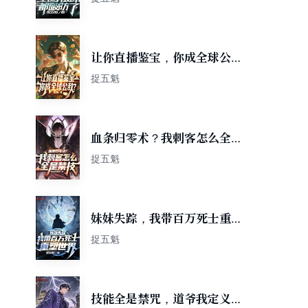
让你直播鉴宝，你成全球公
敌？
捉五魁
血条归零术？我刺客怎么全是
禁技
捉五魁
妹妹失踪，我带百万死士重塑
世界
捉五魁
技能全是禁咒，道爷我定义天