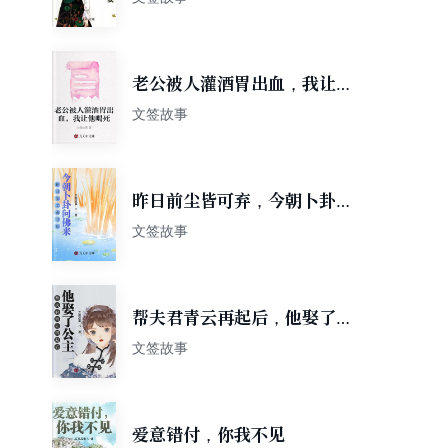
老公被人灌酒胃出血，我让他
喝死
文签故事
昨日前尘皆可弃，今朝卜卦问
佛来
文签故事
帮夫君青云再起后，他娶了公
主
文签故事
爱意错付，你我不见