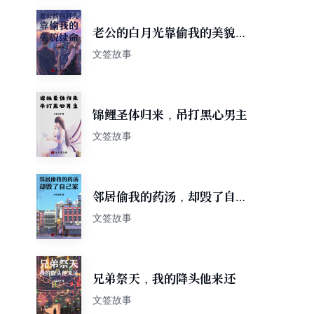
老公的白月光靠偷我的美貌续
命
文签故事
锦鲤圣体归来，吊打黑心男主
文签故事
邻居偷我的药汤，却毁了自己
家
文签故事
兄弟祭天，我的降头他来还
文签故事