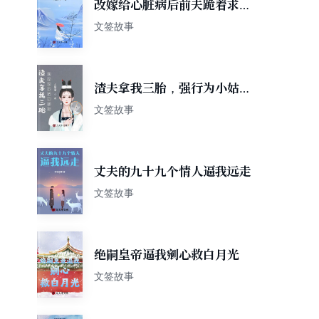
改嫁给心脏病后前夫跪着求我
回来
文签故事
渣夫拿我三胎，强行为小姑子
续命
文签故事
丈夫的九十九个情人逼我远走
文签故事
绝嗣皇帝逼我剜心救白月光
文签故事