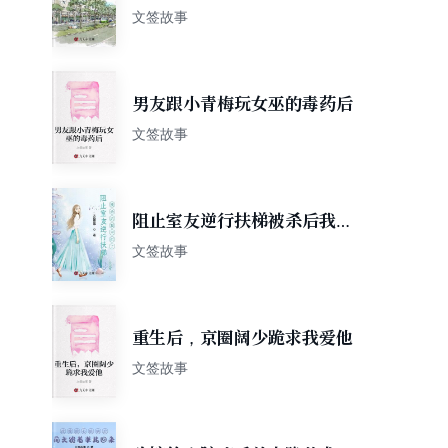
文签故事
男友跟小青梅玩女巫的毒药后
文签故事
阻止室友逆行扶梯被杀后我不
拦了
文签故事
重生后，京圈阔少跪求我爱他
文签故事