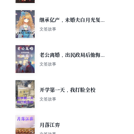
继承亿产，未婚夫白月光复制
我
文签故事
老公离婚，出民政局后他悔疯
了
文签故事
开学第一天，我打脸全校
文签故事
月落江弈
文签故事