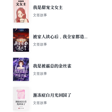
我是甜宠文女主
文签故事
被家人读心后，我全家都造反
了
文签故事
我是被霸总的金丝雀
文签故事
渐冻症白月光回国了
文签故事