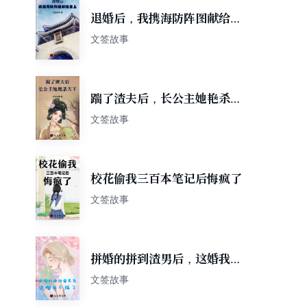
退婚后，我携海防阵图献给圣
上
文签故事
踹了渣夫后，长公主她艳杀天
下
文签故事
校花偷我三百本笔记后悔疯了
文签故事
拼婚的拼到渣男后，这婚我不
结了
文签故事