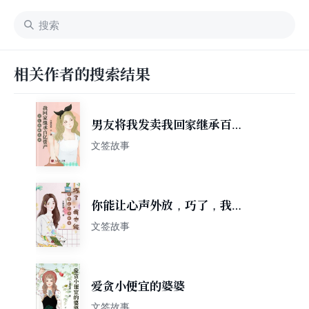
相关作者的搜索结果
男友将我发卖我回家继承百亿
资产
文签故事
你能让心声外放，巧了，我也
能
文签故事
爱贪小便宜的婆婆
文签故事