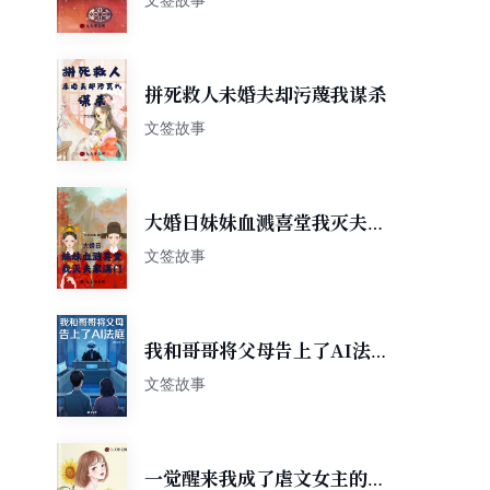
拼死救人未婚夫却污蔑我谋杀
文签故事
大婚日妹妹血溅喜堂我灭夫家
满门
文签故事
我和哥哥将父母告上了AI法庭
（轻悬疑）
文签故事
一觉醒来我成了虐文女主的女