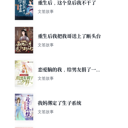
重生后，这个皇后我不干了
文签故事
重生后我把我哥送上了断头台
文签故事
恋爱脑的我，给男友捐了一个
肾
文签故事
我妈绑定了生子系统
文签故事