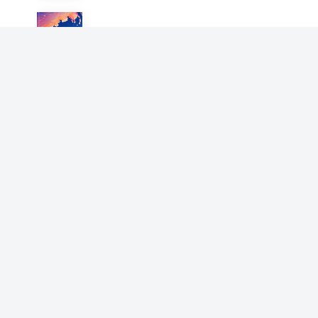
婆婆手机里的秘密
文签故事
反击状元儿子和恶毒公婆
文签故事
丈夫用我给真爱换命
文签故事
重生后，让丁克老公一家团聚
文签故事