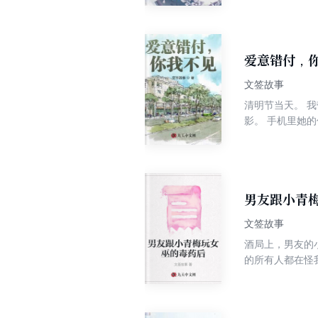
再次重用我，我
一场夙愿罢了。
爱意错付，
文签故事
清明节当天。 
影。 手机里她
心罗薇薇，提前
的，当初他父母
么？” “宋祁
欠他够多了。”
此，这样的婚姻
男友跟小青
文签故事
酒局上，男友的
的所有人都在怪我
吧。