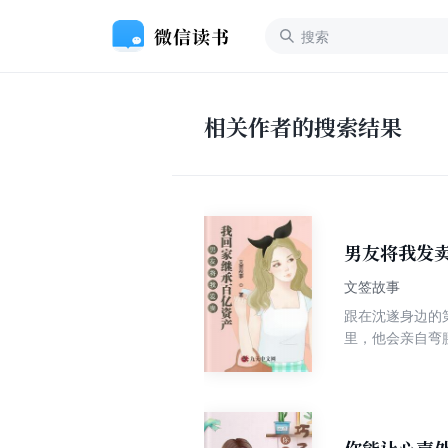
相关作者的搜索结果
男友将我发
文签故事
跟在沈遂身边的
里，他会亲自弯
逃。 再相见，
这里？” 我甜甜