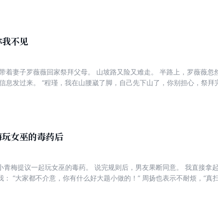
定好好好补偿她。” “公主想要的不过是一场婚姻，一场圆满，况且阿茵
” 好个公主，好个阿茵，原是如此。 原来我已经不是他唯一的阿盈了。
你我不见
我带着妻子罗薇薇回家祭拜父母。 山坡路又险又难走。 半路上，罗薇薇忽
的信息发过来。 “程瑾，我在山腰崴了脚，自己先下山了，你别担心，祭拜
走下了山，却发现我的车门紧缩。 “薇薇，山坡上死的是顾程瑾的爸妈，
只是发现了我们的关系，你就在他家门口点燃了一把火，害他父母死于非
安，我跟你只是床伴关系，轮不着你来过问我的事，你赶紧尽快离开这，我
 手中的烧纸落到地上。 原来，我父母的死并不是意外。 我捧在手心的妻子
我不想要。
梅玩女巫的毒药后
小青梅提议一起玩女巫的毒药。 说完规则后，男友果断同意。 我直接拿
： “大家都不介意，你有什么好大题小做的！” 周扬也表示不耐烦，“真扫