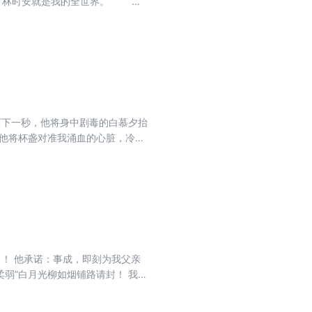
，林时安就是我的全世界。 可
可下一秒，他将身中剧毒的白慕夕抬
 他将杯盏对准我涌血的心脏，冷漠
大量血液从心口涌出，我眼前变得忽
不知道的是，喝了我的心头血不但解
中。
父亲
是圣上面前的庆功宴，你可不能失了
行，我头破血流撞上金柱，无人问