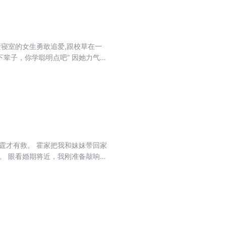
壁寝室的女生勇敢追爱,跟校草在一
下辈子，你学聪明点吧” 因她力气不
会再拦了。
霆才有救。 霍家把我和妹妹带回家
。 眼看婚期将近，我刚准备敲响霍
嫁给霍少霆？是嫌自己上一世死的
的最蠢重生女，没有之一。” 这
”