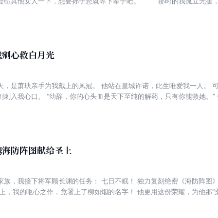
会碰其他女人一下，想要孙子您就等下辈子吧。” 那时的我孤立无援
我婚后三年都未有身孕。 曾经视我如命的男人，亲手将我推入冰窟。
我剜心救白月光
天，是萧玦亲手为我戴上的凤冠。 他站在皇城许诺，此生唯爱我一人。 
剑刺入我心口。 “幼辞，你的心头血是天下至纯的解药，只有你能救她。”
是说爱我爱到可以舍弃性命？那就把刀子 再刺深些，别让夕夕疼太久。” 
上，让太医用人参吊着我的命，确保我流出的血足够救活白慕夕。 可他
定与我同命。 我看着不远处气若游丝的白慕夕，冷笑着将毒药咬碎吞入口
携海防阵图献给圣上
我接下将军顾长渊的任务： 七日不眠！ 独力复刻绝密《海防阵图》！ 他承诺：事成，即刻为我
作，竟署上了柳如烟的名字！ 他更用这份荣耀，为他那“柔弱”白月光柳如烟铺路请封！ 我闯
姐姐，我只是个不懂军务的弱女子，这些大事我怎么会知晓呢，只是今日
冷斥：“凭你也配邀功？污蔑如烟，死不足惜！” 满殿嘲我疯妇！ 禁军拖