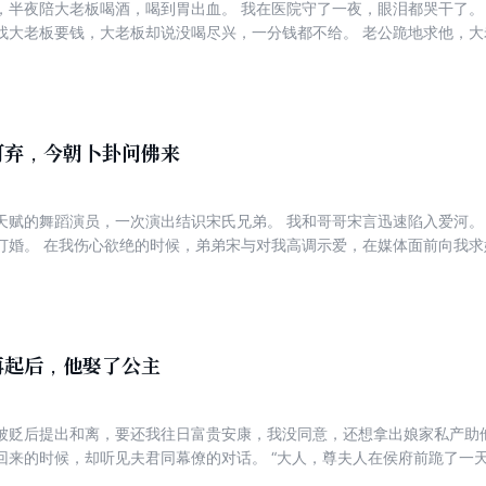
，半夜陪大老板喝酒，喝到胃出血。 我在医院守了一夜，眼泪都哭干了。
找大老板要钱，大老板却说没喝尽兴，一分钱都不给。 老公跪地求他，大
怜虫，像狗一样，跪在地上眼巴巴地求我赏钱呢！” 老公受辱后想要自杀，
继续跟他喝，喝死了我们娘俩拿赔偿金，也不亏！”
可弃，今朝卜卦问佛来
天赋的舞蹈演员，一次演出结识宋氏兄弟。 我和哥哥宋言迅速陷入爱河。
订婚。 在我伤心欲绝的时候，弟弟宋与对我高调示爱，在媒体面前向我求
舞。 是宋与细心照料，无微不至，让我接受事实。 谁知道，当我以为自
，你这牺牲要不要太大，明明不喜欢她，还要和她结婚。” “我都是为了河
无所谓。” “那也不至于让她的脚筋出问题吧。” “只有这样才能让河心放
再起后，他娶了公主
被贬后提出和离，要还我往日富贵安康，我没同意，还想拿出娘家私产助
回来的时候，却听见夫君同幕僚的对话。 “大人，尊夫人在侯府前跪了一
一场戏是否不太妥当。” “不这样做，如何让圣上信服，如今的隐忍只不