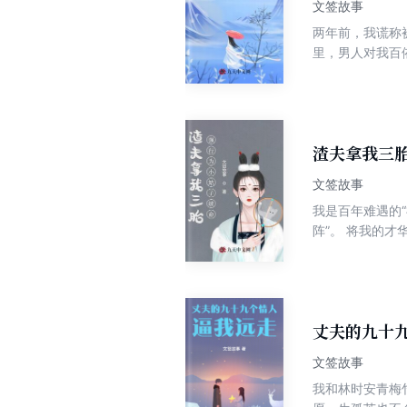
文签故事
两年前，我谎称
里，男人对我百
的怒喝从电话里
我替乔倩，改嫁
渣夫拿我三
文签故事
我是百年难遇的
阵”。 将我的
生产时，强行用
次，我要亲手逆
丈夫的九十
文签故事
我和林时安青梅