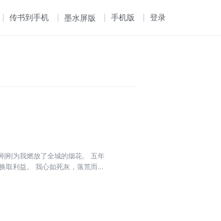
传书到手机
手机版
登录
墨水屏版
刚刚为我燃放了全城的烟花。 五年
换取利益。 我心如死灰，落荒而
价过亿才有资格被邀请，你怎么会在