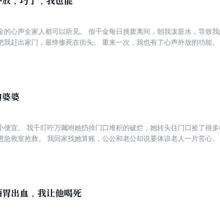
外放，巧了，我也能
金的心声全家人都可以听见。 假千金每日挑拨离间，朝我泼脏水，导致我
把我赶出家门，最终惨死在街头。 重来一次，我也有了心声外放的功能。
狂输出。 这一次，两种心声，他们还会无条件的相信你吗？
的婆婆
小便宜。 我千叮咛万嘱咐她扔掉门口堆积的破烂，她转头往门口捡了很多
进急救室抢救。 我回家找她算账，公公和老公却说要体谅老人一片苦心。
又趁没人看护，把女儿的药换成了假药，孩子因此病情加重，彻底变为植物
宁人。 最后我病情加重选择自杀。 再睁眼，我要让爱贪小便宜的婆婆平
酒胃出血，我让他喝死