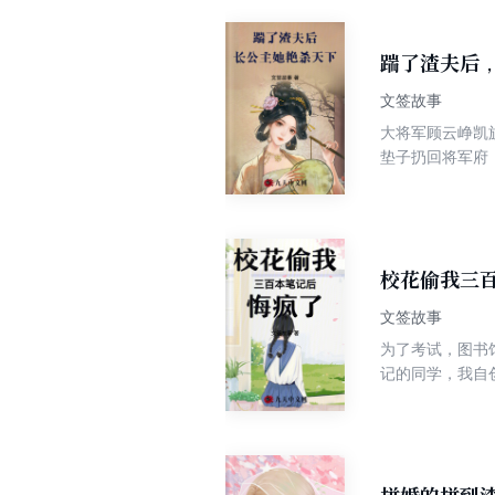
津！ 最终，一
踹了渣夫后
文签故事
大将军顾云峥凯
垫子扔回将军府
“一块垫子而已，
将军府看看，我
校花偷我三
文签故事
为了考试，图书
记的同学，我自
的跳梁小丑，不
一直上蹿下跳的