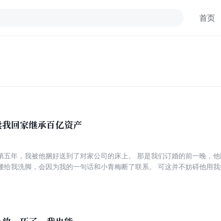
首页
卖我回家继承百亿资产
第五年，我被他捆好送到了对家公司的床上。 那是我们订婚的前一晚，他
腰给我洗脚，会因为我的一句话和小青梅断了联系。 可这并不妨碍他用我
是一场慈善晚宴。 他牵着小青梅，看向我的视线难掩震惊： “这场晚宴身
一笑，举起酒杯：“因为是我举办的呀。”