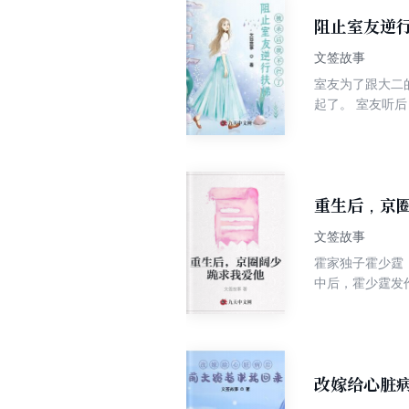
阻止室友逆
文签故事
室友为了跟大二
起了。 室友听
够，我在楼梯口
重生后，京
文签故事
霍家独子霍少霆
中后，霍少霆发
家两位老人的房
不够惨吗？” “
时，霍少霆匆匆
改嫁给心脏