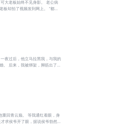
 可大老板始终不见身影。 老公病
老板却拍了视频发到网上。 “都来
我拦住了他。 “他不是要喝尽兴才
 一夜过后，他立马拉黑我，与我的
婚。 后来，我被绑架，脚筋出了问
己找到幸福的时候，听到他和朋友的
心，只要她能得到自己想要的东西，
心，金奖永远是河心的。”
他重回青云巅。 等我通红着眼，身
天才求侯爷开了眼，据说侯爷勃然
过是小事，等我与公主完婚后，圣上