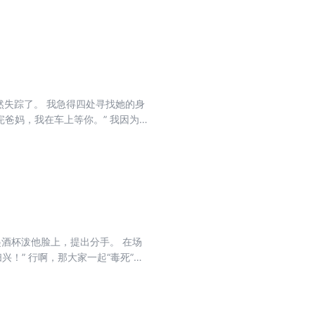
本来身子就不好，这只不过是生前的
然失踪了。 我急得四处寻找她的身
完爸妈，我在车上等你。” 我因为担
他不会为了你受伤就那么快赶回来
命，现在还装的这么在意他干什
不想程瑾回来看到你伤心，我已经亏
，也早已背着我出了轨。 既然如
起酒杯泼他脸上，提出分手。 在场
兴！” 行啊，那大家一起“毒死”