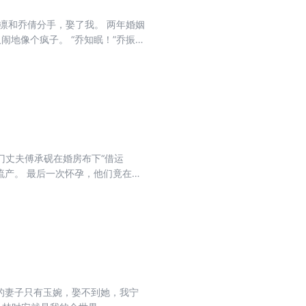
凛和乔倩分手，娶了我。 两年婚姻
闹地像个疯子。 “乔知眠！”乔振东
把公司整垮了！” “所以呢，你要
多少时间了。
门丈夫傅承砚在婚房布下“借运
流产。 最后一次怀孕，他们竟在我
与傅家商业联姻的签约现场。 这一
妻子只有玉婉，娶不到她，我宁