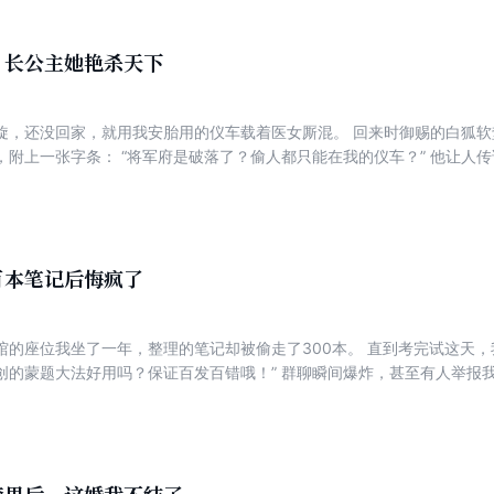
杯鸩酒穿肠！ 咽气前，只听渣男贱女心疼低语。 再睁眼，我竟回到复刻图
，长公主她艳杀天下
旋，还没回家，就用我安胎用的仪车载着医女厮混。 回来时御赐的白狐软
，附上一张字条： “将军府是破落了？偷人都只能在我的仪车？” 他让人
殿下为个医女斤斤计较，失了皇家气度。” 我抚着尚且平坦的小腹，笑了。
李昭阳的气度，要用他付出多大的代价！ ……
百本笔记后悔疯了
馆的座位我坐了一年，整理的笔记却被偷走了300本。 直到考完试这天，
创的蒙题大法好用吗？保证百发百错哦！” 群聊瞬间爆炸，甚至有人举报
屑的甩出了自己的笔试第一的成绩。 “怎么？我就是喜欢在笔记里写错误解
校花，听说这是你第8次没考上了吧！”