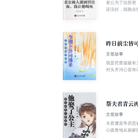
老公为了拉投资
还没好，就跑去
看看啊，这个可
肯给钱吗，你就
昨日前尘皆
文签故事
我是芭蕾届最有
对头齐河心宣布
题，再也不能跳
对话： “与哥
我做出什么牺牲都
帮夫君青云
文签故事
夫君遭皇帝厌恶
心疲惫地从娘家
大怒，您这样演