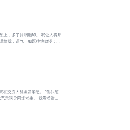
纸最后一日！
垫上，多了抹胭脂印。 我让人将那
传话给我，语气一如既往地傲慢：
 好一个“失了气度”。 那就让整个
我在交流大群里发消息。 “偷我笔
我恶意误导同场考生。 我看着群里
法，和别人有什么关系？” “倒是