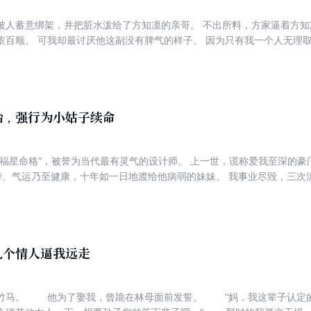
被人蓄意绑架，并把脏水泼给了方知凛的亲哥。 不出所料，方家逼着方知
依百顺。 可我却最讨厌他这副没有脾气的样子。 因为只有我一个人无理取
砸下来。 “当初不让你嫁，你偏不听！你知不知道，那小子背着你，已经要
给魏家那个心脏病来救公司？” 我扯起红唇，“随便吧。” 反正，我也没剩
胎，强行为小姑子续命
“福星命格”，被誉为当代最有灵气的设计师。 上一世，谎称爱我至深的豪
才华、气运乃至健康，十年如一日地渡给他病弱的妹妹。 我事业尽毁，三次
我儿为小姑子续命。 我儿当场夭折，我亦血崩而亡。 重活一世，我回到
转阵法，让他们尝尝堕入无边厄运的滋味。
九个情人逼我远走
竹马。 他为了娶我，曾跪在林母面前发誓。 “妈，我这辈子认定的