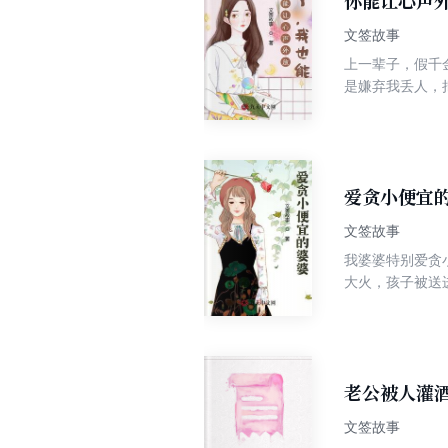
你能让心声
文签故事
上一辈子，假千
是嫌弃我丢人，
也开始在脑内疯
爱贪小便宜
文签故事
我婆婆特别爱贪
大火，孩子被送
静养。 我婆婆
又再次劝我息事
老公被人灌
文签故事