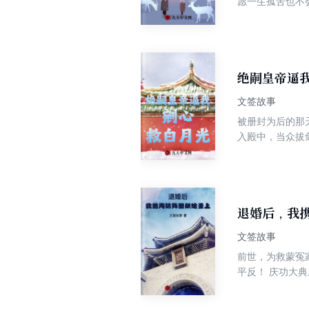
愿一生孤苦也不
绝嗣皇帝逼
文签故事
被册封为后的那
入殿中，当众拔
地命令：“你不
明忽暗。 萧玦一个健步将我拎起大声嘶吼：“别装死了！谁不知道你是药王真身自愈力极强！这点伤还要不了你的命！” 他命
人将我绑在悬梁
不了毒，还会绑
退婚后，我
文签故事
前世，为救蒙冤家族，
平反！ 庆功大典上，我的呕心之
殿质问，“云织
分寸。” 顾长渊