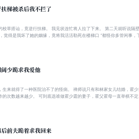
行扶梯被杀后我不拦了
的校草搭讪，竟逆行扶梯。 我见状连忙将人拉了下来。 第二天就听说隔
后，觉得是我坏了她的姻缘，竟将我活活勒死在楼梯口 “都怪你多管闲事，
疼了一夜才断气。 再次睁眼，我回到了室友初遇校草那天。 这回，我不
圈阔少跪求我爱他
，生来就得了一种医院治不了的怪病。 禅师说只有和林家女儿结婚，霍少
作的次数越来越少。 可到底选谁做霍少霆的妻子，霍父霍母一直举棋不定
门告诉他们实情，耳边便响起奇怪的声音。 “不是吧，都重生了，她还要
不会是恋爱脑吧？明知道死路一条还心甘情愿为霍少霆治病。” “这是我看过
赶来，满眼怒气地瞪向我，抢先一步进入房中。 “爸，妈，我要娶林知夏。
病后前夫跪着求我回来