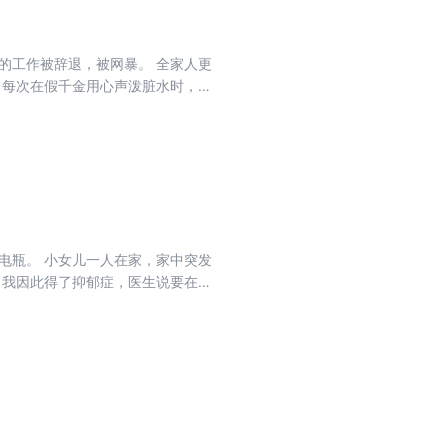
的工作被辞退，被网暴。 全家人更
 每次在假千金用心声泼脏水时，我
电瓶。 小女儿一人在家，家中突发
 我因此得了抑郁症，医生说要在家
人。 我哭着要报警，公公和老公却
等地创死每个人。