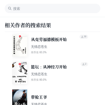
相关作者的搜索结果
30
从克劳福德模板开始
无情恋苍生
83.3%
推荐值
2
篮坛：从神经刀开始
无情恋苍生
80.0%
推荐值
带枪王爷
无情恋苍生