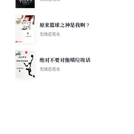
原来篮球之神是我啊？
无情恋苍生
绝对不要对他喷垃圾话
无情恋苍生