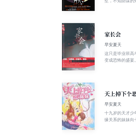
墅，不知阴谋的
插针耍的众人危
家长会
早安夏天
这只是毕业班高
变成恐怖的盛宴
的红线，否则将
一夜之间不翼而
是，她们似乎发
呼啸着掠过校园
在地底学校的人
天上掉下个
早安夏天
十九岁的天才少
缘关系的妹妹向
天空怀疑，终于
款救了他的妹妹