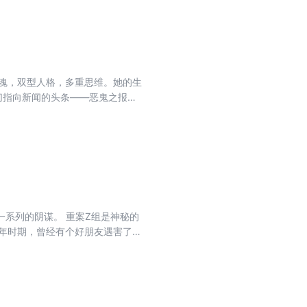
灵魂，双型人格，多重思维。她的生
切指向新闻的头条——恶鬼之报
 重案Z组是神秘的
中，康子文无意中与凶手视像同
照片，而且还有好友当时的笔记
友！好友不是死了吗？更令康子文
康子文步步杀近，拖入一个巨大的