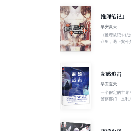
推理笔记1
早安夏天
《推理笔记1·
命里，遇上案件
复。沉睡在她体
超感追击
早安夏天
一个假定的世界里
警察部门，是利用BC技术（
当时抓不到凶手
步，他发现此案
本。然而当康子
吃惊的是，这个
阴谋旋涡之中…