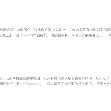
1/2傲娇侦探》内容简介：脱线傲娇美少女高中生，体内竟藏有推理高手的
是再正常不过了——同学被绑架、明星被威胁、离奇失踪的嫌疑人……一
内的推理之王不定期苏醒，给我们带来全新动漫式推理历程。
，以高科技破案的重案组，利用科技入侵大脑而破案的同时，却引发了一系列的阴谋。
Brain Connect），即大脑互联来破案的特殊部门。 康子文少年时期，曾经有个好朋友遇害了，
。长大之后，康子文成为了Z组的一名脑科刑警。在处理一件案子的过程
的凶手很可能就是当年杀死好友的凶手。因为他看到凶手藏有当时好友的
文看到凶手照镜子时，他惊讶了，原来镜子里的凶手居然就是童年时的好
童年的好友也就是凶手，已经意识到有人在入侵它的大脑，而凶手居然向
…