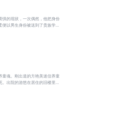
畏惧的现状，一次偶然，他把身份
柔便以男生身份被送到了贵族学
养童魂。刚出道的方艳美迷信养童
死。出院的游悠在居住的旧楼里遇
的小孩……