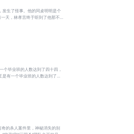
，发生了怪事。他的同桌明明是个
有一天，林孝言终于听到了他那不
友告诉他，他根本没有同桌，是老
有一个毕业班的人数达到了四十四，
正是有一个毕业班的人数达到了四
吗？真的是五个无法毕业的鬼魂在
使那个班的人数达到了四十四个。
离奇的杀人案件里，神秘消失的别