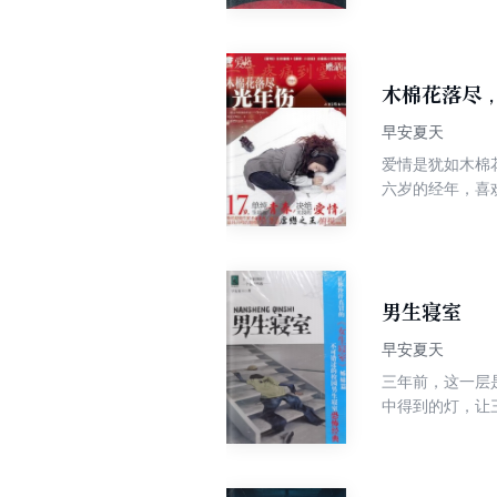
而冤死的亡灵队
的远离…沈丛溪
木棉花落尽
早安夏天
爱情是犹如木棉
六岁的经年，喜
的吉他少年，与
昔草被新转学来
年……青春的故
男生寝室
早安夏天
三年前，这一层
中得到的灯，让