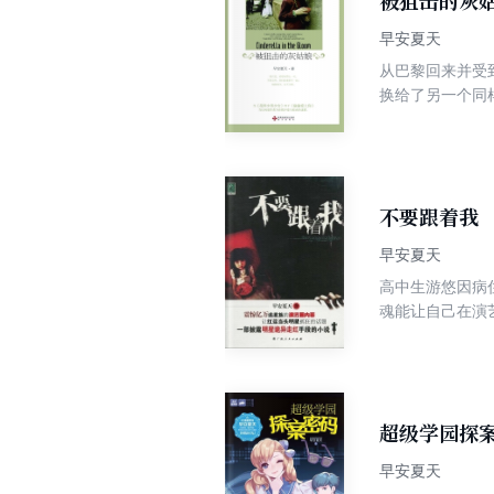
被狙击的灰
早安夏天
从巴黎回来并受
换给了另一个同
校。不料米落柔
不要跟着我
早安夏天
高中生游悠因病
魂能让自己在演
到一个诡异的小
超级学园探
早安夏天