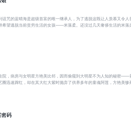
姑娘
到诅咒的蓝晴海是超级首富的唯一继承人，为了逃脱这既让人羡慕又令人
样希望逃脱当前贫穷生活的女孩——米落柔。还没过几天奢侈生活的米落
却把学校的制度改得团团乱……
住院，病房与女明星方艳美比邻，因而偷窥到大明星不为人知的秘密——
艺圈迅速蹿红，却在其大红大紫时抛弃了供养多年的童魂阿莲，方艳美惨
孩，那个小孩，整整纠缠了她一个暑假。那个穿着黄色雨衣，拍着红皮球
案密码