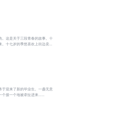
碎的家庭、深爱着的人的烦恼、好友
已经举起烈焰之剑向死神宣战！
伤。这是关于三段青春的故事。十
来。十七岁的季悠喜欢上街边卖唱
悠迈进了新的人生阶段。十八岁的
为了她毁掉一生的少年犯，经
终于迎来了新的毕业生。一盏无意
一个接一个地被牵扯进来……