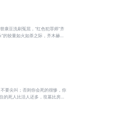
替康豆洗刷冤屈，“红色犯罪师”齐
杀”的较量如火如荼之际，齐木赫然
齐木自有立场。齐木感到，“三国杀”
能否帮康豆洗清冤情？神秘的“幽
住的死人比活人还多，坟墓比房屋