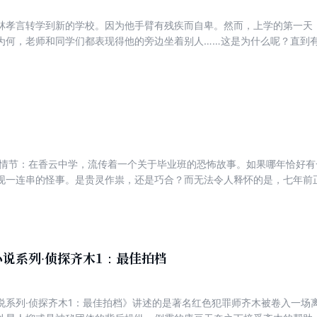
林孝言转学到新的学校。因为他手臂有残疾而自卑。然而，上学的第一天
为何，老师和同学们都表现得他的旁边坐着别人……这是为什么呢？直到
音。她说她叫麦慧筠。两个人成为了好朋友。却不料，那一天，他的好朋
他玩的恶作剧。而麦慧筠，是早已在上个学期跳楼自杀的女生……
事情节：在香云中学，流传着一个关于毕业班的恐怖故事。如果哪年恰好
现一连串的怪事。是贵灵作祟，还是巧合？而无法令人释怀的是，七年前
一年夏天台风季节，五个学生无缘无故地消失了。 真的是受到了诅咒
 七年后，有个叫庄嘉惠的女生转学到了这个学校，而她的到来，恰好
说系列·侦探齐木1：最佳拍档
说系列·侦探齐木1：最佳拍档》讲述的是著名红色犯罪师齐木被卷入一场