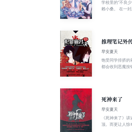
学校里的“不良
赖小桑。 在一
让他们一步步踏
家……每个人都
推理笔记外
早安夏天
饱受同学排挤的
都会收到恶魔按
记”被盗，真的
现在开始！推理
死神来了
早安夏天
《死神来了》讲
顶。而更让人惊
悲痛，因为他惊