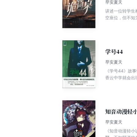
早安夏天
讲述一位转学生
空座位，但不知
存在的同桌的声
师和全班同学跟
学号44
早安夏天
《学号44》故
香云中学就会出
十四个。就在那
寻找替死鬼吗？
知音动漫轻小
早安夏天
《知音动漫轻小