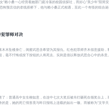
少女”赖小桑一心经营着她那门庭冷落的校园侦探社，而好心“美少年”阳简
封恐怖预言信的牵线搭桥下，他与赖小桑正式相遇，至此一个奇怪的组合诞
进无尽的迷宫——地狱预言师、富豪涂钉歌、当红主持陈淑媛、身居豪宅
在试图隐瞒自己丑陋的欲望。
传犯罪师对决
蒋木木坠楼身亡，闺蜜武思含希望为其报仇。红色犯罪师齐木假意援助，
钮，毫不忏悔或按下按钮的人将死去。实则是借以释放武思合心中的杀意。
有人以策划的方式相继死去！ 真的有按钮恶魔吗？齐木感觉到——一个更
笔记的故事，在此延续。
述了：普通高中女生柳如意，在连中七次大奖后被吊灯砸死在领奖台上，
奇的是，她的死亡情形竟与昨日报纸上连载的如出一辙。而被称为“文学天
诧地发现那小说竟是自己不久前删掉的作品。 星晨惊惧地回想着文章内