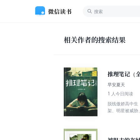
相关作者的搜索结果
推理笔记（
早安夏天
1
人今日阅读
脱线傲娇高中生
架、明星被威胁
来全新动漫式推