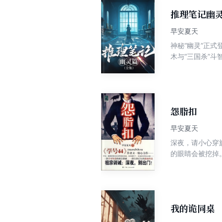
推理笔记幽
早安夏天
神秘“幽灵”正
木与“三国杀”
发现 犯罪师界已
似乎只是小角色
灵”，究竟是何
怨脂扣
早安夏天
深夜，请小心穿旗袍的女鬼。 她有美丽的画皮。她没有爱情，只有怨
的眼睛会被挖掉
还多。在深圳与
我的诡同桌