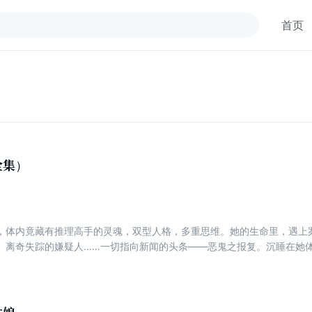
首页
全集）
，体内竟藏有推理高手的灵魂，双型人格，多重思维。她的生命里，遇上
、离奇失踪的嫌疑人……一切指向新闻的头条——恶鬼之报复。沉睡在她
理历程。