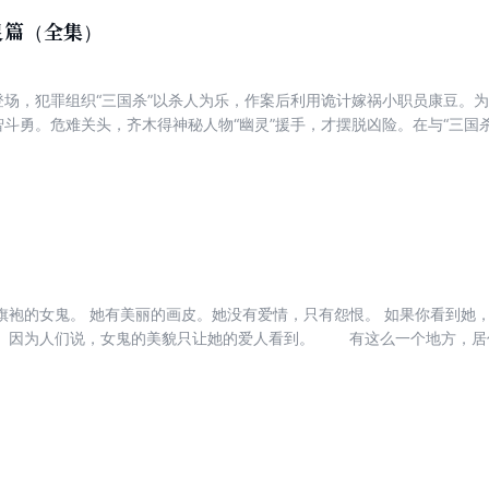
灵篇（全集）
式登场，犯罪组织“三国杀”以杀人为乐，作案后利用诡计嫁祸小职员康豆。为
斗智斗勇。危难关头，齐木得神秘人物“幽灵”援手，才摆脱凶险。在与“三国
经被神秘的“幽灵”控制。此时，“幽灵”怂恿齐木对“三国杀”以暴制暴，但
，幕后的BOSS似乎另有其人……齐木与“三国杀”的较量究竟鹿死谁手？他
方神圣？难道，他才是掩藏在幕后的BOSS？
恨。 如果你看到她，不要尖叫；否则你会死的很惨，你
。因为人们说，女鬼的美貌只让她的爱人看到。 有这么一个地方，居
香港的毗邻处，这个不为人知的地方叫寂静岭。