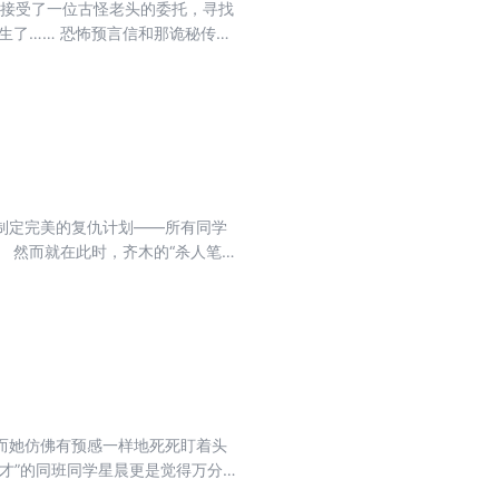
安接受了一位古怪老头的委托，寻找
生了…… 恐怖预言信和那诡秘传说
的贵妇人、潜伏的女仆、古怪的管
制定完美的复仇计划——所有同学
 然而就在此时，齐木的“杀人笔
厉害的杀手出现了！ 犯罪师对决，
而她仿佛有预感一样地死死盯着头
才”的同班同学星晨更是觉得万分
容并与好友沈丛溪一同探寻真相，然