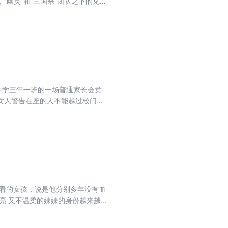
幽灵”和“三国杀”团队之下的见缝
其实才刚刚开始。
中学三年一班的一场普通家长会竟
女人警告在座的人不能越过校门口
恐怖的怪物后都接连惨死。小卖部
毁灭世界的力量。更令人们绝望的
防空警报不停地响起，军用直升机
地底突然出现了剧烈的震动。被困
…
难看的女孩，说是他分别多年没有血
亮 又不温柔的妹妹的身份越来越让
的大明星柳恩有何关系 ？又是谁捐