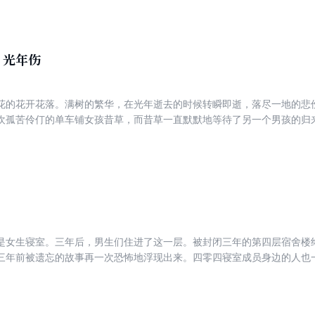
伍仍然在有条不紊地壮大着，迷雾一层叠着一层。 阴魂不散的黑影、破
最终梦归何处？ 是幽灵？是异形？是天变？是阴谋？ 愤怒又愧疚的星晨
，光年伤
花的花开花落。满树的繁华，在光年逝去的时候转瞬即逝，落尽一地的悲
欢孤苦伶仃的单车铺女孩昔草，而昔草一直默默地等待了另一个男孩的归
单方面的暗恋同时进行的是姐姐的坠落，经历了姐姐和吉他少年的死，季
的一名少年犯纠缠，享受着幸福生活的她完全忘记了失忆前的种种，以及
事从木棉花花开开始，亦在此花落时结束。
是女生寝室。三年后，男生们住进了这一层。被封闭三年的第四层宿舍楼
三年前被遗忘的故事再一次恐怖地浮现出来。四零四寝室成员身边的人也