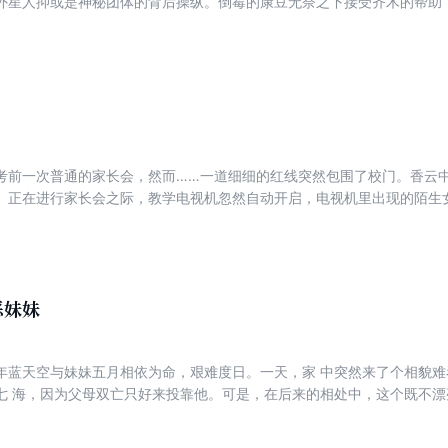
外星人抑或是神秘团体的背后操纵。倒霉的康豆无奈之下接受齐木的帮助，“
机四伏。一次次的陷害，一个个谎言的击破，终究正义压邪犯罪师的旅程
考前一次普通的家长会，然而……一道细细的红线突然包围了校门。香云
。正在进行家长会之际，教学电视机忽然自动开启，电视机里出现的陌生
得到严厉的惩罚。恐怖的事情接连在校园里发生，越过红线的人自称看见
飞，地上突然陷出一个巨大的地洞……各种迹象表明，红线之外的怪物有
现校园外的世界也在遭受前所未有的灾难。城市里的人仿佛人间蒸发了，
上空……到了星期一，没有一人来上学！人们终于找到越过红线的出路。
们历尽千辛万苦逃了出来。然而，她们发现，整个城市，一个人也没有…
恶妹妹
年蓝天空与妹妹五月相依为命，艰难度日。一天，家 中突然来了个相貌
七 海，因为父母双亡只好来投靠他。可是，在后来的相处中，这个既不漂
有一天他得知真正的七海 已经去世，那么这个“七海”究竟是谁？她和失踪
五月？天空和“七海”又有怎样的情感纠葛？