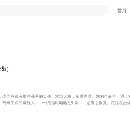
首页
全集）
，体内竟藏有推理高手的灵魂，双型人格，多重思维。她的生命里，遇上
、离奇失踪的嫌疑人……一切指向新闻的头条——恶鬼之报复。沉睡在她
理历程。