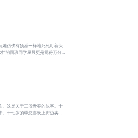
而她仿佛有预感一样地死死盯着头
才”的同班同学星晨更是觉得万分
容并与好友沈丛溪一同探寻真相，然
碎的家庭、深爱着的人的烦恼、好友
已经举起烈焰之剑向死神宣战！
伤。这是关于三段青春的故事。十
来。十七岁的季悠喜欢上街边卖唱
悠迈进了新的人生阶段。十八岁的
为了她毁掉一生的少年犯，经