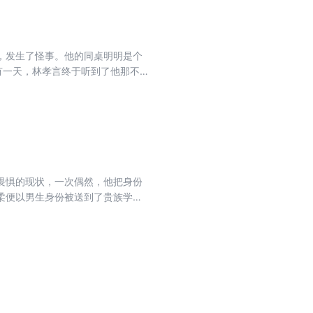
，发生了怪事。他的同桌明明是个
有一天，林孝言终于听到了他那不
友告诉他，他根本没有同桌，是老
畏惧的现状，一次偶然，他把身份
柔便以男生身份被送到了贵族学