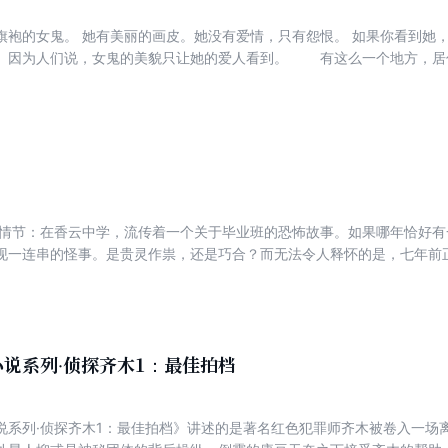
恨。 如果你看到她，不要尖叫；否则你会死的很惨，你
。因为人们说，女鬼的美貌只让她的爱人看到。 有这么一个地方，居
香港的毗邻处，这个不为人知的地方叫寂静岭。
事情节：在香云中学，流传着一个关于毕业班的恐怖故事。如果哪年恰好
现一连串的怪事。是贵灵作祟，还是巧合？而无法令人释怀的是，七年前
一年夏天台风季节，五个学生无缘无故地消失了。 真的是受到了诅咒
 七年后，有个叫庄嘉惠的女生转学到了这个学校，而她的到来，恰好
说系列·侦探齐木1：最佳拍档
说系列·侦探齐木1：最佳拍档》讲述的是著名红色犯罪师齐木被卷入一场