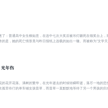
笔记的故事，在此延续。
述了：普通高中女生柳如意，在连中七次大奖后被吊灯砸死在领奖台上，
奇的是，她的死亡情形竟与昨日报纸上连载的如出一辙。而被称为“文学天
诧地发现那小说竟是自己不久前删掉的作品。 星晨惊惧地回想着文章内
伍仍然在有条不紊地壮大着，迷雾一层叠着一层。 阴魂不散的黑影、破
最终梦归何处？ 是幽灵？是异形？是天变？是阴谋？ 愤怒又愧疚的星晨
，光年伤
花的花开花落。满树的繁华，在光年逝去的时候转瞬即逝，落尽一地的悲
欢孤苦伶仃的单车铺女孩昔草，而昔草一直默默地等待了另一个男孩的归
单方面的暗恋同时进行的是姐姐的坠落，经历了姐姐和吉他少年的死，季
的一名少年犯纠缠，享受着幸福生活的她完全忘记了失忆前的种种，以及
事从木棉花花开开始，亦在此花落时结束。