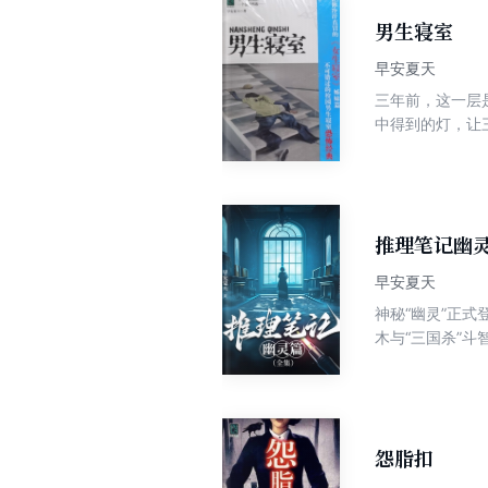
男生寝室
早安夏天
三年前，这一层
中得到的灯，让
推理笔记幽
早安夏天
神秘“幽灵”正
木与“三国杀”
发现 犯罪师界已
似乎只是小角色
灵”，究竟是何
怨脂扣