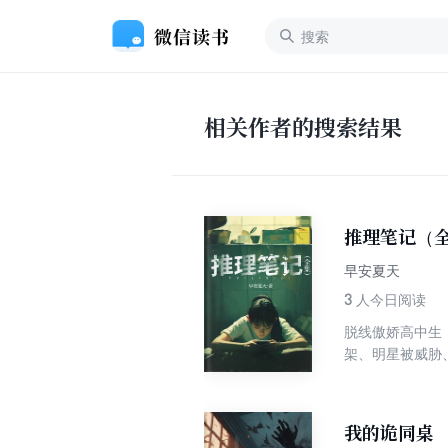
相关作者的搜索结果
推理笔记（
早安夏天
3
人今日阅读
脱线傲娇高中生
架、明星被威胁
来全新动漫式推
我的诡同桌