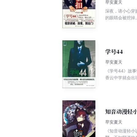
早安夏天
深夜，请小心穿旗袍的女鬼。 她有美丽的画皮。她没有爱情，只有怨
的眼睛会被挖掉
还多。在深圳与
学号44
早安夏天
《学号44》故
香云中学就会出
十四个。就在那
寻找替死鬼吗？
知音动漫轻小
早安夏天
《知音动漫轻小