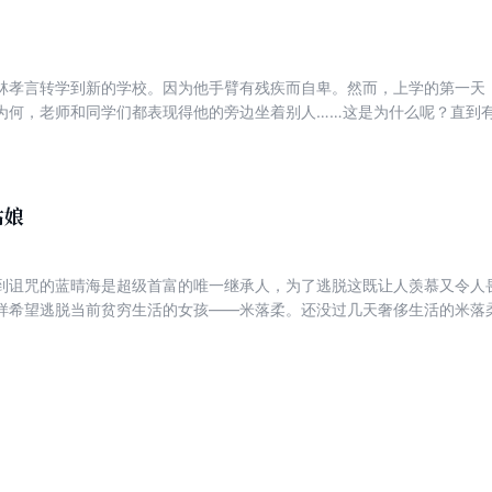
林孝言转学到新的学校。因为他手臂有残疾而自卑。然而，上学的第一天
为何，老师和同学们都表现得他的旁边坐着别人……这是为什么呢？直到
音。她说她叫麦慧筠。两个人成为了好朋友。却不料，那一天，他的好朋
他玩的恶作剧。而麦慧筠，是早已在上个学期跳楼自杀的女生……
姑娘
到诅咒的蓝晴海是超级首富的唯一继承人，为了逃脱这既让人羡慕又令人
样希望逃脱当前贫穷生活的女孩——米落柔。还没过几天奢侈生活的米落
却把学校的制度改得团团乱……