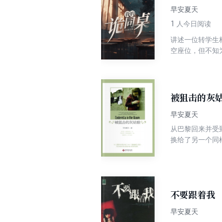
早安夏天
1
人今日阅读
讲述一位转学生
空座位，但不知
存在的同桌的声
师和全班同学跟
被狙击的灰
早安夏天
从巴黎回来并受
换给了另一个同
校。不料米落柔
不要跟着我
早安夏天