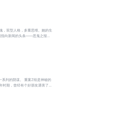
灵魂，双型人格，多重思维。她的生
切指向新闻的头条——恶鬼之报
 重案Z组是神秘的
中，康子文无意中与凶手视像同
照片，而且还有好友当时的笔记
友！好友不是死了吗？更令康子文
康子文步步杀近，拖入一个巨大的