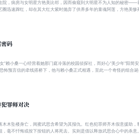
住院，病房与女明星方艳美比邻，因而偷窥到大明星不为人知的秘密——
艺圈迅速蹿红，却在其大红大紫时抛弃了供养多年的童魂阿莲，方艳美惨
孩，那个小孩，整整纠缠了她一个暑假。那个穿着黄色雨衣，拍着红皮球
案密码
少女”赖小桑一心经营着她那门庭冷落的校园侦探社，而好心“美少年”阳简
封恐怖预言信的牵线搭桥下，他与赖小桑正式相遇，至此一个奇怪的组合诞
进无尽的迷宫——地狱预言师、富豪涂钉歌、当红主持陈淑媛、身居豪宅
在试图隐瞒自己丑陋的欲望。
传犯罪师对决
蒋木木坠楼身亡，闺蜜武思含希望为其报仇。红色犯罪师齐木假意援助，
钮，毫不忏悔或按下按钮的人将死去。实则是借以释放武思合心中的杀意。
有人以策划的方式相继死去！ 真的有按钮恶魔吗？齐木感觉到——一个更