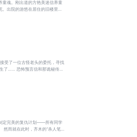
养童魂。刚出道的方艳美迷信养童
死。出院的游悠在居住的旧楼里遇
的小孩……
安接受了一位古怪老头的委托，寻找
生了…… 恐怖预言信和那诡秘传说
的贵妇人、潜伏的女仆、古怪的管
制定完美的复仇计划——所有同学
 然而就在此时，齐木的“杀人笔
厉害的杀手出现了！ 犯罪师对决，