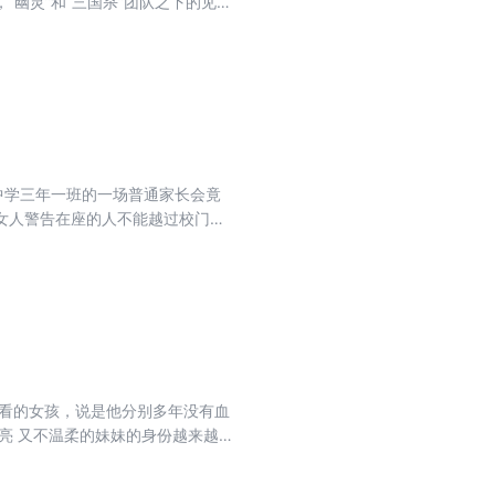
幽灵”和“三国杀”团队之下的见缝
其实才刚刚开始。
中学三年一班的一场普通家长会竟
女人警告在座的人不能越过校门口
恐怖的怪物后都接连惨死。小卖部
毁灭世界的力量。更令人们绝望的
防空警报不停地响起，军用直升机
地底突然出现了剧烈的震动。被困
…
难看的女孩，说是他分别多年没有血
亮 又不温柔的妹妹的身份越来越让
的大明星柳恩有何关系 ？又是谁捐