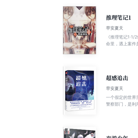
推理笔记1
早安夏天
《推理笔记1·
命里，遇上案件
复。沉睡在她体
超感追击
早安夏天
一个假定的世界里
警察部门，是利用BC技术（
当时抓不到凶手
步，他发现此案
本。然而当康子
吃惊的是，这个
阴谋旋涡之中…