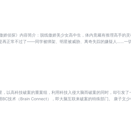
1/2傲娇侦探》内容简介：脱线傲娇美少女高中生，体内竟藏有推理高手的
是再正常不过了——同学被绑架、明星被威胁、离奇失踪的嫌疑人……一
内的推理之王不定期苏醒，给我们带来全新动漫式推理历程。
，以高科技破案的重案组，利用科技入侵大脑而破案的同时，却引发了一系列的阴谋。
Brain Connect），即大脑互联来破案的特殊部门。 康子文少年时期，曾经有个好朋友遇害了，
。长大之后，康子文成为了Z组的一名脑科刑警。在处理一件案子的过程
的凶手很可能就是当年杀死好友的凶手。因为他看到凶手藏有当时好友的
文看到凶手照镜子时，他惊讶了，原来镜子里的凶手居然就是童年时的好
童年的好友也就是凶手，已经意识到有人在入侵它的大脑，而凶手居然向
…