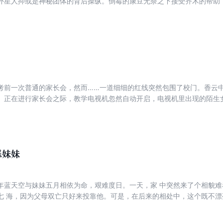
外星人抑或是神秘团体的背后操纵。倒霉的康豆无奈之下接受齐木的帮助，“
机四伏。一次次的陷害，一个个谎言的击破，终究正义压邪犯罪师的旅程
考前一次普通的家长会，然而……一道细细的红线突然包围了校门。香云
。正在进行家长会之际，教学电视机忽然自动开启，电视机里出现的陌生
得到严厉的惩罚。恐怖的事情接连在校园里发生，越过红线的人自称看见
飞，地上突然陷出一个巨大的地洞……各种迹象表明，红线之外的怪物有
现校园外的世界也在遭受前所未有的灾难。城市里的人仿佛人间蒸发了，
上空……到了星期一，没有一人来上学！人们终于找到越过红线的出路。
们历尽千辛万苦逃了出来。然而，她们发现，整个城市，一个人也没有…
恶妹妹
年蓝天空与妹妹五月相依为命，艰难度日。一天，家 中突然来了个相貌
七 海，因为父母双亡只好来投靠他。可是，在后来的相处中，这个既不漂
有一天他得知真正的七海 已经去世，那么这个“七海”究竟是谁？她和失踪
五月？天空和“七海”又有怎样的情感纠葛？