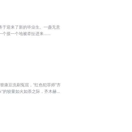
终于迎来了新的毕业生。一盏无意
一个接一个地被牵扯进来……
替康豆洗刷冤屈，“红色犯罪师”齐
杀”的较量如火如荼之际，齐木赫然
齐木自有立场。齐木感到，“三国杀”
能否帮康豆洗清冤情？神秘的“幽