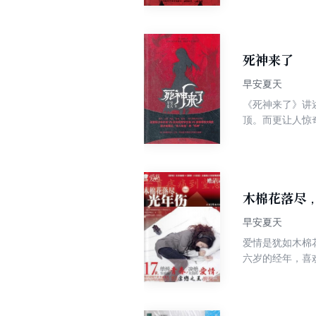
现在开始！推理
死神来了
早安夏天
《死神来了》讲
顶。而更让人惊
悲痛，因为他惊
而冤死的亡灵队
的远离…沈丛溪
木棉花落尽
早安夏天
爱情是犹如木棉
六岁的经年，喜
的吉他少年，与
昔草被新转学来
年……青春的故