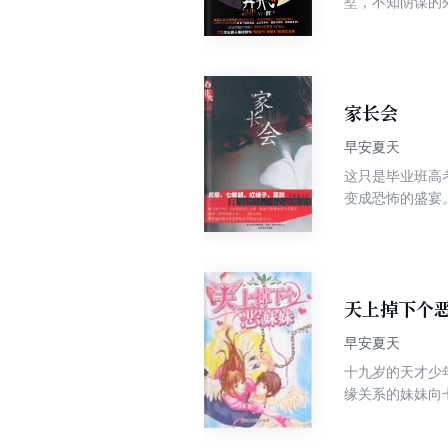
墅，不知阴谋的
插针耍的众人危
家长会
早安夏天
这只是毕业班高
变成恐怖的盛宴
的红线，否则将
一夜之间不翼而
是，她们似乎发
呼啸着掠过校园
在地底学校的人
天上掉下个
早安夏天
十九岁的天才少
缘关系的妹妹向
天空怀疑，终于
款救了他的妹妹