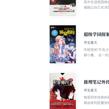
高中生游悠因病
魂能让自己在演
到一个诡异的小
超级学园探
早安夏天
学校里的“不良
赖小桑。 在一
让他们一步步踏
家……每个人都
推理笔记外
早安夏天
饱受同学排挤的
都会收到恶魔按
记”被盗，真的