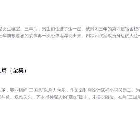
是女生寝室。三年后，男生们住进了这一层。被封闭三年的第四层宿舍楼
三年前被遗忘的故事再一次恐怖地浮现出来。四零四寝室成员身边的人也
灵篇（全集）
式登场，犯罪组织“三国杀”以杀人为乐，作案后利用诡计嫁祸小职员康豆。为
斗智斗勇。危难关头，齐木得神秘人物“幽灵”援手，才摆脱凶险。在与“三国
经被神秘的“幽灵”控制。此时，“幽灵”怂恿齐木对“三国杀”以暴制暴，但
，幕后的BOSS似乎另有其人……齐木与“三国杀”的较量究竟鹿死谁手？他
方神圣？难道，他才是掩藏在幕后的BOSS？