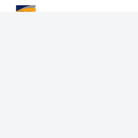
领导干部一本书
晓山
领导戒律要略
晓山
领导思想方法要略
晓山
跨越自己
晓山