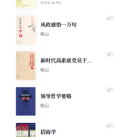
66.5%
推荐值
1
从政感悟一万句
晓山
1
新时代高素质党员干部
修养
晓山
1
领导哲学要略
晓山
1
招商学