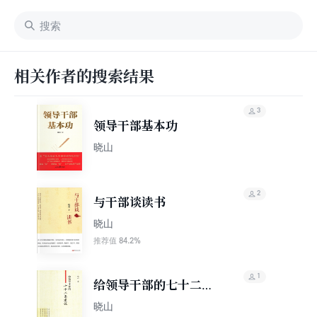
相关作者的搜索结果
3
领导干部基本功
晓山
2
与干部谈读书
晓山
84.2%
推荐值
1
给领导干部的七十二条
建议
晓山