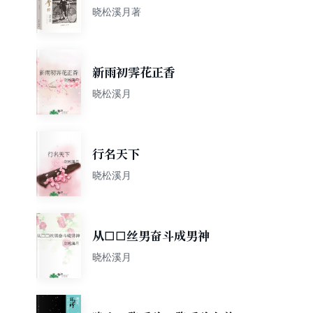
晓松溪月著
新雨初霁花正香
晓松溪月
行名天下
晓松溪月
从□□丝男奋斗成男神
晓松溪月