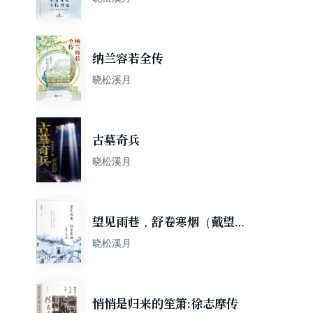
纳兰容若全传
晓松溪月
古墓奇兵
晓松溪月
望见雨巷，舒卷寒烟（戴望舒
传）
晓松溪月
悄悄是归来的笙箫:徐志摩传