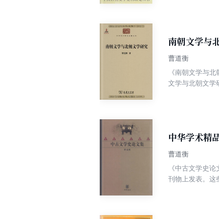
史料问题，因此
作家作品朦胧 
观点和文学史著
套史料书。
南朝文学与北
曹道衡
《南朝文学与北
文学与北朝文学
尤其是北朝文学
学研究》是填补
中华学术精
曹道衡
《中古文学史论
刊物上发表。这
有据，见识不凡