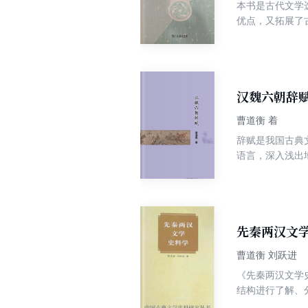
本书是古代文学
优点，又拓展了
篇幅较小，见微
汉魏六朝辞
曹道衡 着
辞赋是我国古典
语言，深入浅出
先秦两汉文
曹道衡 刘跃进
《先秦两汉文学
结构进行了解、
实施是各类专题