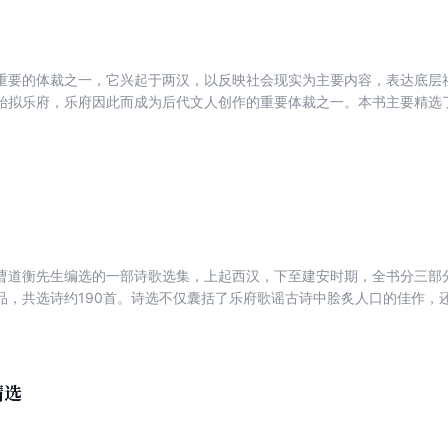
重要的体裁之一，它兴起于两汉，以反映社会现实为主要内容，表达底层
始拟乐府，乐府因此而成为后代文人创作的重要体裁之一。本书主要精选
曹道衡先生编选的一部诗歌选集，上起西汉，下至建安时期，全书分三部
品，共选诗约190首。诗选不仅囊括了乐府歌谣古诗中脍炙人口的佳作，
汉代四百余年诗歌发展的过程和面貌，填补了以往选本对汉代诗歌整体关
释、作者简介等，深入浅出，非常适合现代各层次读者用以了解和学习古
精选