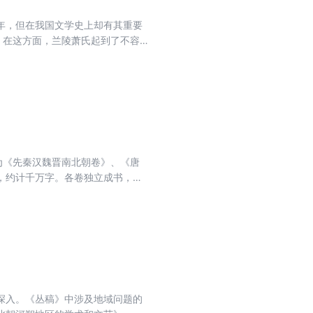
年，但在我国文学史上却有其重要
，在这方面，兰陵萧氏起到了不容
衰，及其对文学发展的重要影响，
为《先秦汉魏晋南北朝卷》、《唐
，约计千万字。各卷独立成书，一
深入。《丛稿》中涉及地域问题的