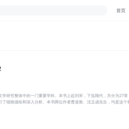
首页
史
文学研究整体中的一门重要学科。本书上起刘宋，下迄隋代，共分为27章
行了细致描绘和深入分析。本书两位作者曹道衡、沈玉成先生，均是这个
在马克思主义的指导下,阐述南北朝各体文学的基本面貌,材料比较丰富翔实
、作品,从而阐明各种文学现象形成的历史过程及其继承和发展关系。