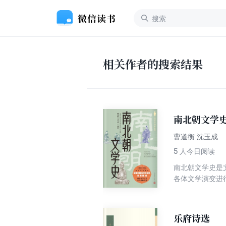
相关作者的搜索结果
南北朝文学
曹道衡 沈玉成
5
人今日阅读
南北朝文学史是
各体文学演变进
海内外。本书是
全面地评价作家
乐府诗选