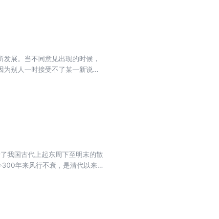
汉魏晋南北朝卷》、《中古文学史料
史》，与傅刚合著《萧统评传》
文》，最后一篇论文是发表在《文
成文存》中的《真诚的合作，难忘的
。从上述研究论著看，曹道衡先生
所发展。当不同意见出现的时候，
成就。进入二十世纪九十年代以
因为别人一时接受不了某一新说就
中对《昭明文选》的研究，已经发
同意见 何况有些新说，还远没有被
说也作了系统的考察；第三，对于
许谈得多了些。
地理情况作更深入系统的考订，试
衡先生孜孜砣砣，敬始慎终，治学
都留下了坚实的脚印，赢得学术界
录了我国古代上起东周下至明末的散
300年来风行不衰，是清代以来
客观地讲，其所选文章大都是高质
《报任安书》《桃花源记》《师
流传广泛的名作，而且体裁有论
映了我国散文发展的概貌和体裁丰