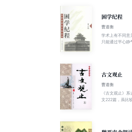
六朝辞赋》、《
丛考》、《南北
等。曹道衡先生
困学纪程
学遗产》200
曹道衡
岁月》。《中国
学术上有不同意
的研究领域主要
只能通过平心静
后，他又进一步
视之犹同。学术
表了十余万字的
大多数人所理解
南北朝文学渊源
图从更广阔的文
以经史为根柢，
古文观止
的高度评价。
曹道衡
《古文观止》系
文222篇，虽
流传广泛影响大的散文选本。 “观止”二字出左传，意谓：读了这些
选编者在选材上
量的，譬如《曹
说》《捕蛇者说
说、传记、抒情