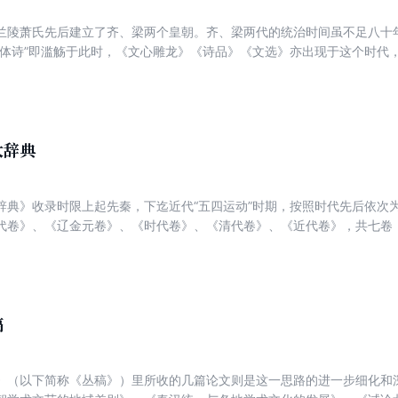
兰陵萧氏先后建立了齐、梁两个皇朝。齐、梁两代的统治时间虽不足八十
近体诗”即滥觞于此时，《文心雕龙》《诗品》《文选》亦出现于这个时代
书即从家族的角度研究南朝文学，剖析了兰陵萧氏在政治上和文坛上的兴
精到，语言平实，为南北朝文学研究提供了新角度和新方法。
大辞典
辞典》收录时限上起先秦，下迄近代“五四运动”时期，按照时代先后依次
代卷》、《辽金元卷》、《时代卷》、《清代卷》、《近代卷》，共七卷
出齐，则可成为有关中国文学家传记资料与著述资料的集大成之作。
稿
》（以下简称《丛稿》）里所收的几篇论文则是这一思路的进一步细化和