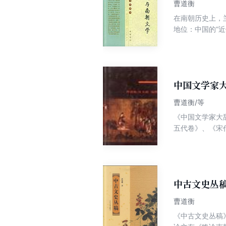
曹道衡
在南朝历史上，
地位：中国的“
低估的作用。本
材料翔实，论述
中国文学家
曹道衡/等
《中国文学家大
五代卷》、《宋
俟七卷全部编成
中古文史丛
曹道衡
《中古文史丛稿