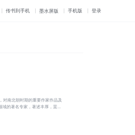
传书到手机
手机版
登录
墨水屏版
，对南北朝时期的重要作家作品及
领域的著名专家，著述丰厚，蜚声
,叙述比较准确充分,力图科学地、