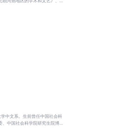
北朝河朔地区的学术和文艺》、
学》、《西魏北周时代的关陇学术
家族学术和文学的关注也贯穿其
系及其对文学的影响》一文里，作
衰对文学的影响。在《南朝文学史上
映。
京大学中文系。生前曾任中国社会科
委、中国社会科学院研究生院博士
集》、《中古文学史论文集续
《兰陵萧氏与南朝文学》、《汉魏