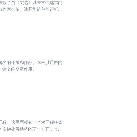
吸收了自《文选》以来古代选本的
有作家小传、注释和简单的评析，
著名的作家和作品。本书以通俗的
与诗文的交互作用。
工程，这里面就有一个对工程整体
础实施处层结构的两个方面，其础
，主要涉及收集、审查、了解、运用