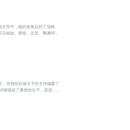
六朝文学中，赋的发展达到了顶峰。
、司马相如、曹植、左思、陶渊明、
转抒情。为了方便今天的读者阅
主，尽量体现出赋文的音韵；评析
律的铿锵。中国的散文从汉代到六
言，但他却在做太子时主持编纂了
书详细描述了萧统的生平、思想、创
，本书对萧衍和萧氏家族在南朝政