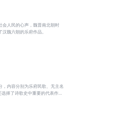
社会人民的心声，魏晋南北朝时
了汉魏六朝的乐府作品。
分，内容分别为乐府民歌、无主名
还选择了诗歌史中重要的代表作
注不足的空白。每首诗依据情况不
代文学作品。