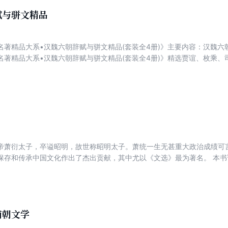
赋与骈文精品
名著精品大系•汉魏六朝辞赋与骈文精品(套装全4册)》主要内容：汉魏
名著精品大系•汉魏六朝辞赋与骈文精品(套装全4册)》精选贾谊、枚乘
作，既展示了大赋的辞藻华美、铺张扬厉，又体现了小赋的清丽婉约、婉
作品均做了注释、翻译、评析。注释翔实准确；译文力求信实，以直译为
文字之美。 《骈文》也称“骈体文”、“骈俪文”或“骈偶文”；因其常用四字、六字句，
”或“骈四俪六”。全篇’以双句（俪句、偶句）为主。讲究对仗的工整和声
、“笔”的对立。所谓“文”，就是专尚辞藻华丽，受字句和声律约柬韵骈文。
帝萧衍太子，卒谥昭明，故世称昭明太子。萧统一生无甚重大政治成绩可
保存和传承中国文化作出了杰出贡献，其中尤以《文选》最为著名。 本
学士编辑诗文集，尤其在编纂《文选》中所起的作用，所作的贡献。同时
用和影响也进行了全面而深入的探讨。
南朝文学