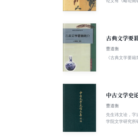
论文有《略论南
《“河表七州”
与文化》，论述
中。此外，曹先
者论述了东晋南
的王谢二族》一
古典文学要
曹道衡
《古典文学要籍
中古文学史
曹道衡
先生讳文诠，字道
学院文学研究所
生导师、中国《
编》、《汉魏六