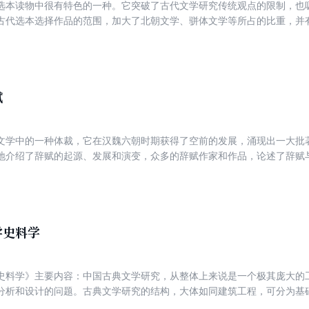
选本读物中很有特色的一种。它突破了古代文学研究传统观点的限制，也
古代选本选择作品的范围，加大了北朝文学、骈体文学等所占的比重，并
知著，非常适合古代文学爱好者阅读。
赋
文学中的一种体裁，它在汉魏六朝时期获得了空前的发展，涌现出一大批
地介绍了辞赋的起源、发展和演变，众多的辞赋作家和作品，论述了辞赋
学史料学
史料学》主要内容：中国古典文学研究，从整体上来说是一个极其庞大的
分析和设计的问题。古典文学研究的结构，大体如同建筑工程，可分为基
研究赖以进行的基本条件帷有相对长期稳定的特点。 古典文学史料研究