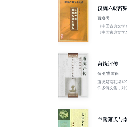
汉魏六朝辞
曹道衡
《中国古典文学
《中国古典文学
庾信等的著名赋
读，我们对每篇
重在赏鉴，让读者充分领略汉魏六朝赋的
故也称“四六文
朝。出现了“文”
萧统评传
傅刚/曹道衡
萧统是南朝梁武
许多诗文集，对
作以及他在组织
治、文化中的作
兰陵萧氏与