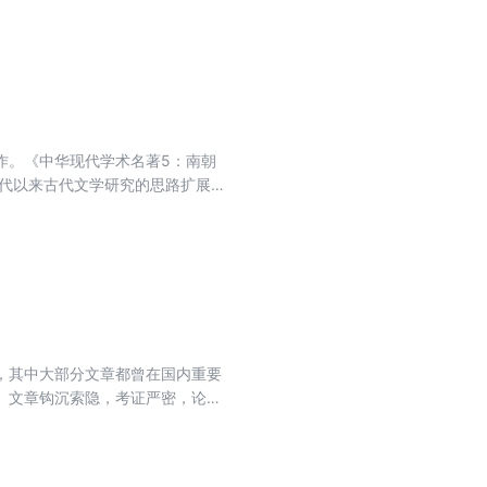
。它的触及面可能还要广，举凡与
。这套史料丛书将是各种体裁、各种
，不管是教师和学生，都将参考这
作。《中华现代学术名著5：南朝
年代以来古代文学研究的思路扩展。
代学术名著5：南朝文学与北朝文
，其中大部分文章都曾在国内重要
。文章钩沉索隐，考证严密，论证