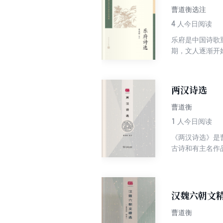
曹道衡选注
4
人今日阅读
乐府是中国诗歌
期，文人逐渐开
两汉诗选
曹道衡
1
人今日阅读
《两汉诗选》是
古诗和有主名作
品，全面反映了
同加以解题、注
汉魏六朝文
曹道衡