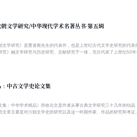
它的主要研究对象是上述的基础实施，但应当说它是涵盖了两方面的内容
关的史书、地理、各种体裁的笔记、社会民情的记载等等，都应有所述及
作所不能替代的，不管写怎样的文学史，不管研究哪一时代的作家和作品
朝文学研究/中华现代学术名著丛书·第五辑
朝文学研究》是曹道衡先生的代表作，也是上世纪古代文学史研究的代表
研究》融文学研究与历史研究、文献研究于一体，充分代表了上世纪50
的研究部分，是曹道衡先生对古代文学研究的开创和独创之处。《中华现
这一领域空白的最高水平的专业著作。
品：中古文学史论文集
文集：中华学术精品》所收论文是作者从事古典文学研究三十几年的结晶
些文章主要是对六朝文学史的研究以及这一时期作家、作品的研究和考证
，弥补了六朝文学史研究的空白，具有重要的学术价值。