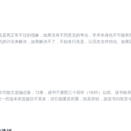
乐府诗选》、《两汉诗选》以及与沈玉成合著《中国文学家大辞典·先秦
朝文学史》，与刘跃进合著《先秦两汉文学史料学》、《南北朝文学编年
的最后一部著作是香港三联书店出版的“中国文史经典讲堂”中的《先秦散
6年第5期上的《东晋文学地理研究》，最后一篇口述文字是收录在《沈玉
典籍与文化论丛》第13辑又刊发若干札记，题日《曹道衡先生读书丛札》
见是再正常不过的现象，如果没有不同意见的争论，学术本身也不可能有
集中在汉魏六朝文史方面，特别是在北朝文学研究方面取得了学界瞩目的
气的讨论来解决，如果解决不了，不妨各行其是，让历史去作结论。如果
扩大自己的研究领域，这主要体现在四个方面：一，在南朝文学方面，集
上有些问题本来是很复杂的，即使多数人有共识，少数人也仍可坚持其不
相关论文；第二，除对传统诗文进行精深的研究之外，对于这个时期的小
和接受呢？这个问题在他思想中存在很久，至今示得解决，所以在书中也
和文化背景做了沿波讨源的工作；第四，对于汉魏六朝的文学编年和文学
化背景，探索中古文学的来龙去脉。在长达半个世纪的学术生涯中，曹道
用清代朴学方法研究集部。部部专著，篇篇论文，都凝聚了他的心血，也
古代散文选编总集，12卷，成书于康熙三十四年（1695）以前。该书收
比较一些选本所选篇目不算多，但它能重其所重，轻其所轻，故该书问世至今
尽美尽善的文章，别的文章就用不着去读了。故此，该书
确实花费了工夫，既要照顾朝代，又要关照体裁，更要照顾思想艺术性。
刿论战》《宫之奇谏假道》《召公谏厉王弭谤》《过秦论》《论贵粟疏》
》《石钟山记》《前赤壁赋》《报刘一丈书》《五人墓碑记》等等，都是
散文、应用杂文、游记、寓言等等，几乎应有尽有。可以说，它大体上反