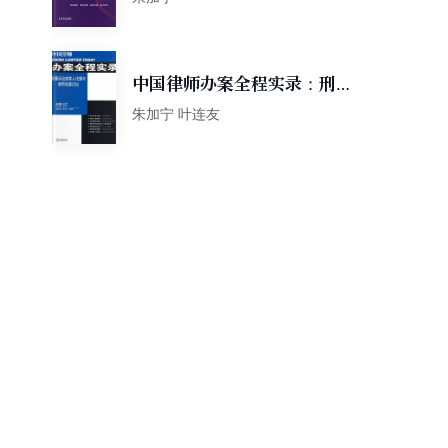
中国律师办案全程实录：刑事
诉讼被害人代理与附带民事诉
朱加宁 叶连友
讼