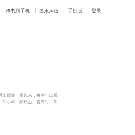
传书到手机
手机版
登录
墨水屏版
1月出版第一集以来，每半年出版一
、许小年、鄢烈山、袁伟时、章立
力求多元、包容、开放、精美，所选
好文章的普通作者，编选原则认文
今，西为中用，全方位、多角度关
种可能，是阅读和馈赠亲友的佳