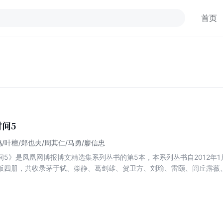
首页
间5
鸣/叶檀/郑也夫/周其仁/马勇/廖信忠
间5》是凤凰网博报博文精选集系列丛书的第5本，本系列丛书自2012年
版四册，共收录茅于轼、柴静、葛剑雄、贺卫方、刘瑜、雷颐、闾丘露薇
维迎、朱大可等近百名各界博主的两百多篇优秀博文。 本套书选编标准
书中入选博文作者既有活跃于互联网上的名人大家，也有一心观察生活写
一篇都经得起时间的考验。书由新星出版社出版，印制精美，内容谈古论
切需要解决的社会问题，为中国人重新寻获精神寄托和灵魂港湾提供另一
少年了解当下，思考未来的启蒙之作。