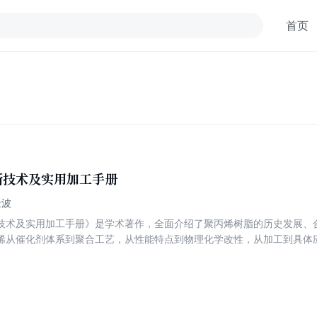
首页
新技术及实用加工手册
仕波
技术及实用加工手册》是学术著作，全面介绍了聚丙烯树脂的历史发展、
烯从催化剂体系到聚合工艺，从性能特点到物理化学改性，从加工到具体
应用与发展，举例介绍了增韧聚丙烯管、喷灌管、喷灌喷头以及玻纤缠绕
，预计聚丙烯树脂在管道领域将会有越来越多的应用。《聚丙烯树脂新技
践，由微观到宏观的总结描述了聚丙烯树脂的发展、应用及前景，让读者