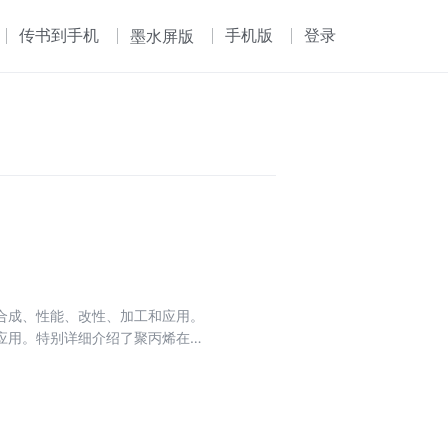
传书到手机
手机版
登录
墨水屏版
合成、性能、改性、加工和应用。
应用。特别详细介绍了聚丙烯在管
聚丙烯管等。后对聚丙烯的发展与
术及实用加工手册》内容由浅入
更清晰直观全面地了解关于聚丙烯