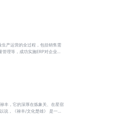
他Jetpack库搭配使用，最后带
业生产运营的全过程，包括销售需
管理等，成功实施ERP对企业而
块进行了详细而全面的介绍，特别
结合了丰富的例子和图表，并附有
和掌握。$$《企业资源计划
务、信息管理与信息系统等专业的
对《企业资源计划（ERP）》内
，禄丰，它的深厚在炼象关、在星宿
以说，《禄丰/文化楚雄》 是一部