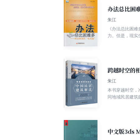
办法总比困
朱江
《办法总比困难
力。但是，现实
践，这是一个不
难多”从一句口
各类企事业单位
跨越时空的
朱江
本书穿越时空，
同地域民居建筑
文化，感受中国
中文版3ds 