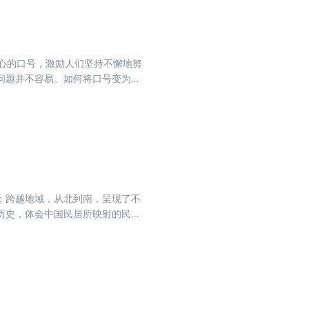
人心的口号，激励人们坚持不懈地努
问题并不容易。如何将口号变为实
列实际有效的办法，将“办法总比困
好、操作简单的实用管理工具，帮助
；跨越地域，从北到南，呈现了不
历史，体会中国民居所映射的民俗