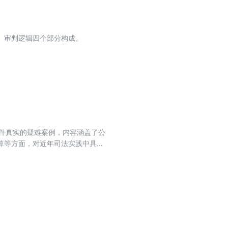
、审判逻辑四个部分构成。
件真实的疑难案例，内容涵盖了公
算等方面，对近年司法实践中具有
了具有事实上约束力的解决问题的