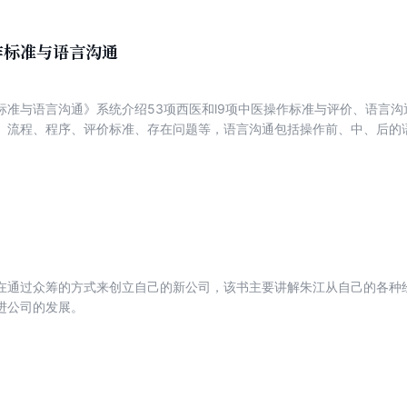
作标准与语言沟通
标准与语言沟通》系统介绍53项西医和l9项中医操作标准与评价、语言
、流程、程序、评价标准、存在问题等，语言沟通包括操作前、中、后的
术操作，并且以表格的形式表达，实用型和操作性强，是中西医护士必备
在通过众筹的方式来创立自己的新公司，该书主要讲解朱江从自己的各种
进公司的发展。