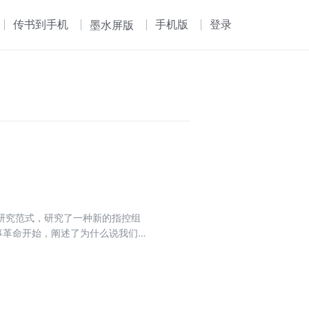
传书到手机
手机版
登录
墨水屏版
研究范式，研究了一种新的指控组
事革命开始，阐述了为什么说我们
要指挥控制解决什么问题；智能时
何支撑、如何应用以及如何验证等