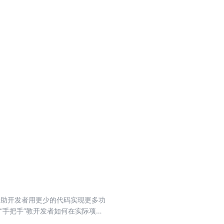
，能够帮助开发者用更少的代码实现更多功
“手把手”教开发者如何在实际项目
ld程序，然后介绍了Compose的各