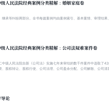
中级人民法院经典案例分类精解：婚姻家庭卷
、继承等纠纷两部分。全书每篇案例均由案例索引、基本案情、审理结果
中级人民法院经典案例分类精解：公司法疑难案件卷
二中级人民法院自新《公司法》实施七年来审结的数千件案件中选取了42
资、股权转让、股权行使、公司法理、公司盈余分配、公司解散、公司清
诉讼疑难案件进行分析研究，梳理了法院处理此类案件的审理思路，探寻
了法官利益衡量的价值判断，展现了法官对法律空白的有益探索。
学导论