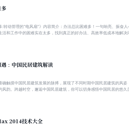
难多
多:转动管理的"电风扇"》内容简介：办法总比困难多！一句响亮、振奋
生活和工作中的困难实在太多，找到真正的好办法、高效率低成本地解决
容易跨过的门槛。《办法总比困难多:转动管理的"电风扇"》通过介绍一系
号变成了现实。作者结合自己的工作实践，总结了七十多个成本低、效果
低成本、高效率地解决管理中的各类难题。
相遇：中国民居建筑解读
准确触摸中国民居建筑发展的脉搏，展现了不同时期中国民居建筑的风姿
的风韵。跨越时空，邂逅中国民居建筑，你可以切身感悟中国民居的悠久
民居所散发的独特魅力。
Max 2014技术大全