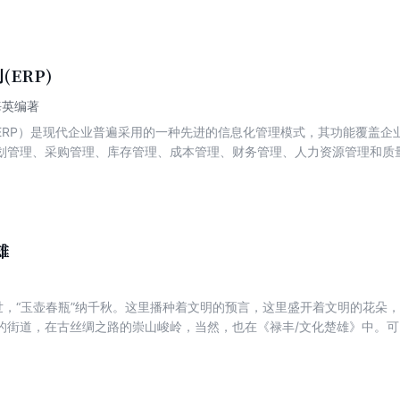
件、布局、视图，接着介绍了Compose中的动画和手势操作以及如何与其
完整地开发一个简单的项目。
ERP)
海英编著
ERP）是现代企业普遍采用的一种先进的信息化管理模式，其功能覆盖企
划管理、采购管理、库存管理、成本管理、财务管理、人力资源管理和质量
。《企业资源计划（ERP）》对ERP系统的基本原理、处理逻辑和功能模
RP计划管理体系中的主生产计划、物料需求计划和能力计划等内容，其中
书的内容系统性与逻辑性强，语言简明易懂，方便读者对ERP原理的学习
合作为高等院校的管理类专业，如工业工程、工商管理、物流管理、电子商
的专业课教材或参考书，也可作为企业相关管理人员的培训参考用书，以及
雄
参考使用。
盛世，“玉壶春瓶”纳千秋。这里播种着文明的预言，这里盛开着文明的花朵
的街道，在古丝绸之路的崇山峻岭，当然，也在《禄丰/文化楚雄》中。可
力的文化大散文作品。