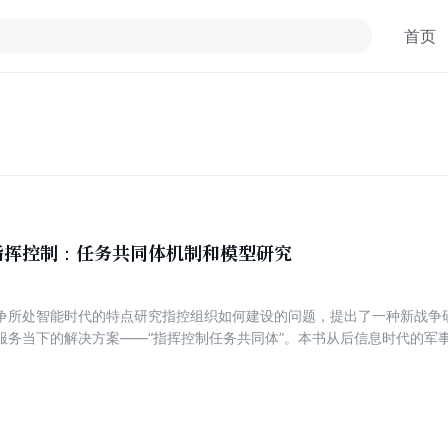
首页
指挥控制：任务共同体机制和模型研究
争所处智能时代的特点研究指控组织如何建设的问题，提出了一种新战争
服务当下的解决方案——“指挥控制任务共同体”。本书从后信息时代的军
智能时代战争的雏形与表现；智能时代制胜机理有什么变化；智能时代需
么不同；适应性指控组织的方案；基于任务共同体的指挥控制；技术上如
理论，也有实践，既有偏军事的议题，也有技术性强的议题。