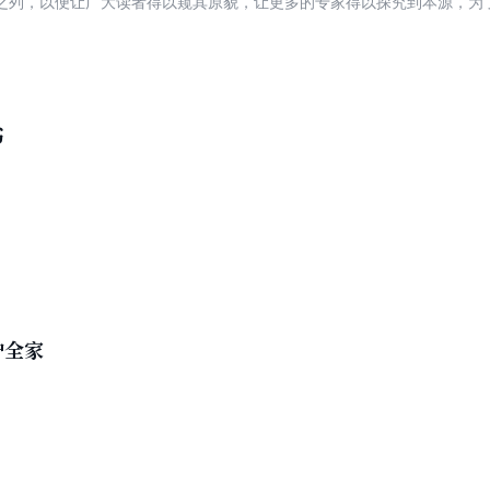
之列，以便让广大读者得以窥其原貌，让更多的专家得以探究到本源，为
取了在括号内加注和浅化的方式，用以增强引文的通俗性，但以无害原意
研究更为有利。
书
护全家