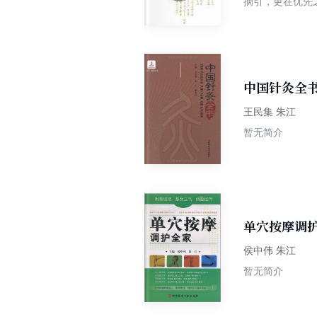
摘引，更在优先
读的困难，还采
文化遗产和阅读
中国针灸全
王民集 朱江
暂无简介
单穴按摩调
侯中伟 朱江
暂无简介