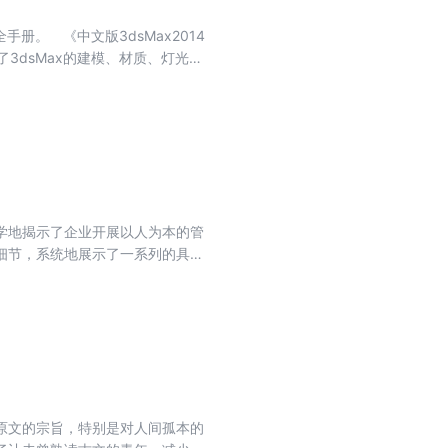
手册。 《中文版3dsMax2014
了3dsMax的建模、材质、灯光、
mentalray进行讲解，向读者
设计、动画制作等领域的渲染表现。
学地揭示了企业开展以人为本的管
细节，系统地展示了一系列的具体
来源于实际的、面向实际的、从战
的借鉴和应用资源。
原文的宗旨，特别是对人间孤本的