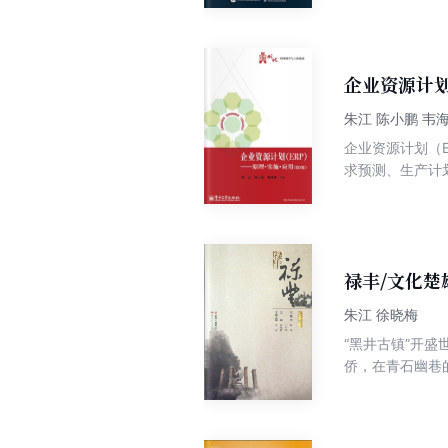
类简单或复杂的控
领读者从头到尾
企业资源计划(
朱江 陈小鹏 韦
企业资源计划（
求预测、生产计
言具有重大意义
是重点介绍了E
例题和习题。全
（ERP）》适
本科生和研究生
禄丰/文化楚
容感兴趣的读者
朱江 徐晓梅
“黑井古镇”开
侨，在青石幽巷
诉说禄丰非凡魅