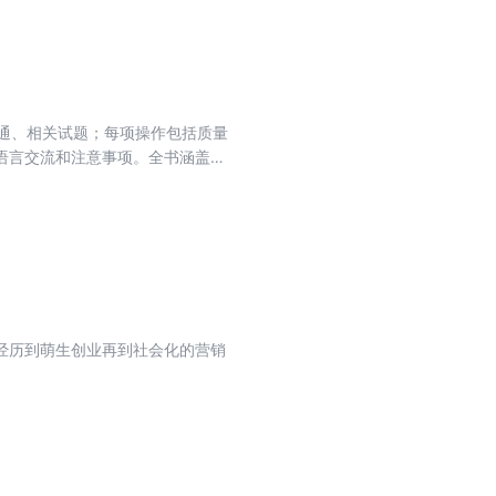
沟通、相关试题；每项操作包括质量
语言交流和注意事项。全书涵盖中
操作和考试指南。
经历到萌生创业再到社会化的营销