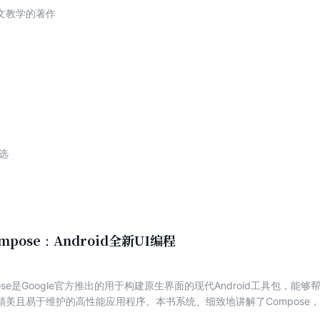
文教学的著作
选
Compose：Android全新UI编程
ompose是Google官方推出的用于构建原生界面的现代Android工具包
精美且易于维护的高性能应用程序。本书系统、细致地讲解了Compose，
e。首先介绍了如何搭建Compose的开发环境，以及编写第一个HelloWor