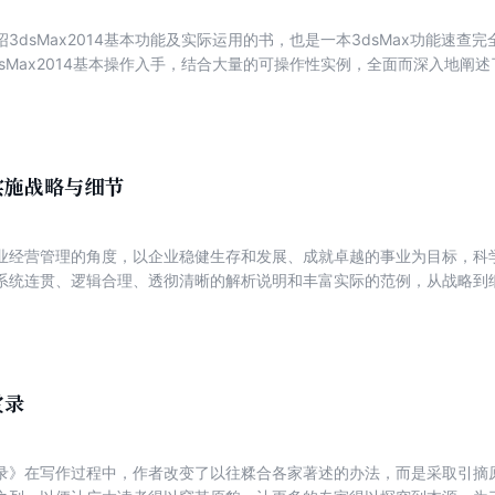
3dsMax2014基本功能及实际运用的书，也是一本3dsMax功能速查完全
sMax2014基本操作入手，结合大量的可操作性实例，全面而深入地阐述
学、毛发和动画等方面的技术。同时，本书还结合当前流行的渲染器VRay和
Ray和mentalray在3dsMax平台上进行室内设计、建筑表现、产品
实施战略与细节
业经营管理的角度，以企业稳健生存和发展、成就卓越的事业为目标，科
系统连贯、逻辑合理、透彻清晰的解析说明和丰富实际的范例，从战略到
不能说全面涵盖了以人为本的管理，也不能说是百分之百的正确，但是，
学适用的以人为本的管理方略，能够给国内企业界的朋友带来充足而有效
赏录
录》在写作过程中，作者改变了以往糅合各家著述的办法，而是采取引摘