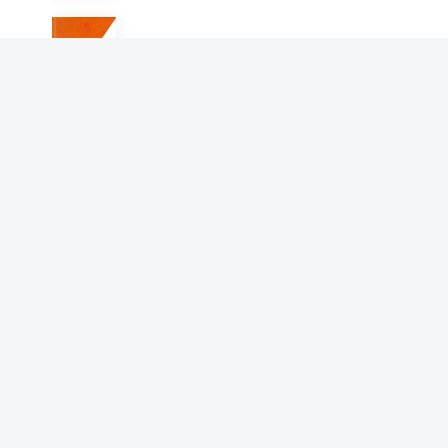
大学生就业创业指导
朱江
涉众型经济犯罪剖析与治理
朱江
房屋买卖合同卷
朱江
基于醋酸纤维素的生物可降解
材料的合成与性能研究
朱江