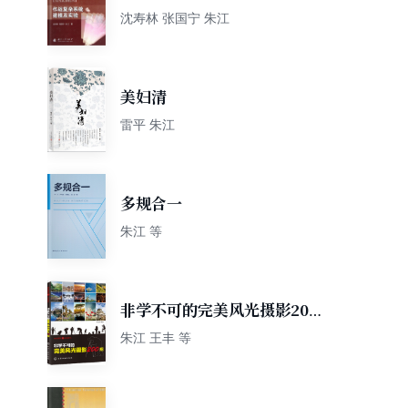
沈寿林 张国宁 朱江
美妇清
雷平 朱江
多规合一
朱江 等
非学不可的完美风光摄影200
招
朱江 王丰 等