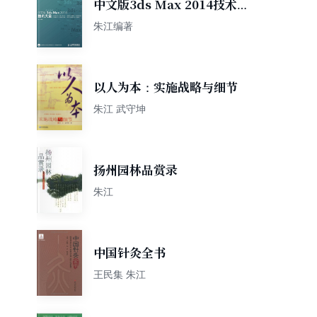
中文版3ds Max 2014技术大
全
朱江编著
以人为本：实施战略与细节
朱江 武守坤
扬州园林品赏录
朱江
中国针灸全书
王民集 朱江