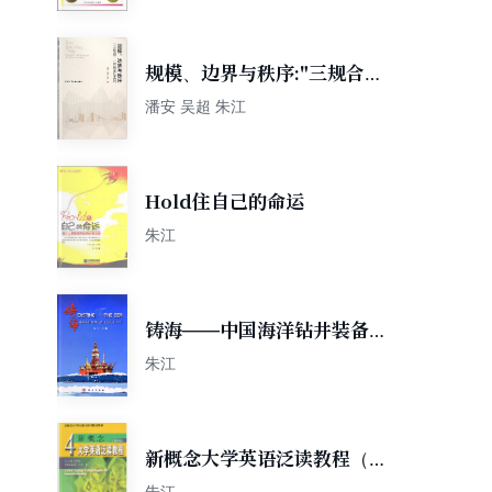
规模、边界与秩序:"三规合
一"的探索与实践
潘安 吴超 朱江
Hold住自己的命运
朱江
铸海——中国海洋钻井装备飞
跃发展30年
朱江
新概念大学英语泛读教程（第
四册）修订版
朱江