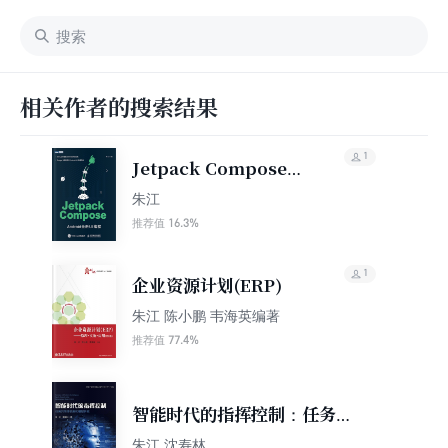
相关作者的搜索结果
1
Jetpack Compose：
Android全新UI编程
朱江
16.3%
推荐值
1
企业资源计划(ERP)
朱江 陈小鹏 韦海英编著
77.4%
推荐值
智能时代的指挥控制：任务共
同体机制和模型研究
朱江 沈寿林