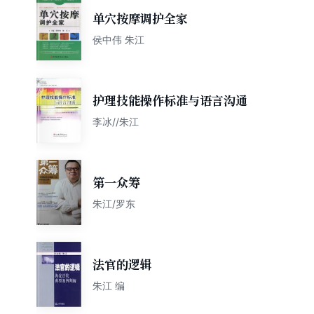
单穴按摩调护全家
侯中伟 朱江
护理技能操作标准与语言沟通
李冰//朱江
第一众筹
朱江/罗东
法官的逻辑
朱江 编