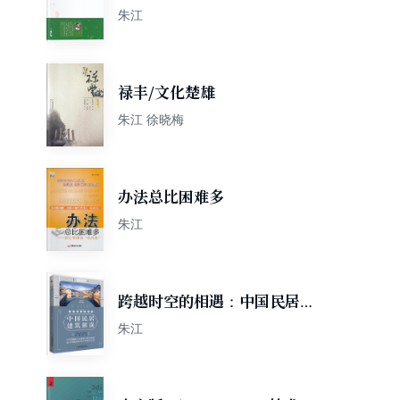
朱江
禄丰/文化楚雄
朱江 徐晓梅
办法总比困难多
朱江
跨越时空的相遇：中国民居建
筑解读
朱江