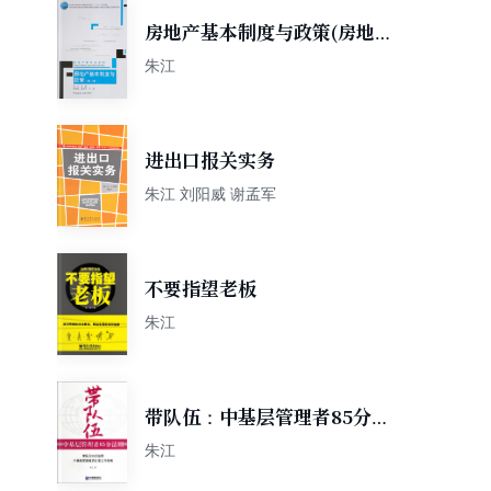
房地产基本制度与政策(房地产
类专业适用第2版住房城乡建
朱江
设部土建类学科专业十三五规
划教材)
进出口报关实务
朱江 刘阳威 谢孟军
不要指望老板
朱江
带队伍：中基层管理者85分法
则
朱江