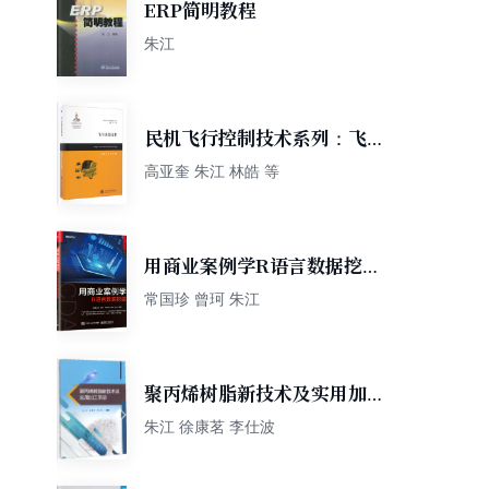
ERP简明教程
朱江
民机飞行控制技术系列：飞行
仿真技术
高亚奎 朱江 林皓 等
用商业案例学R语言数据挖掘
(博文视点出品)
常国珍 曾珂 朱江
聚丙烯树脂新技术及实用加工
手册
朱江 徐康茗 李仕波