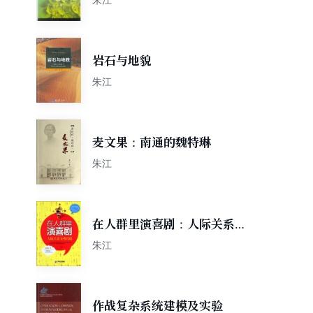
岩石与地貌
朱江
麦文果：南通的魏特琳
朱江
在人群里演喜剧：人际关系全
程攻略
朱江
作战复杂系统建模及实验