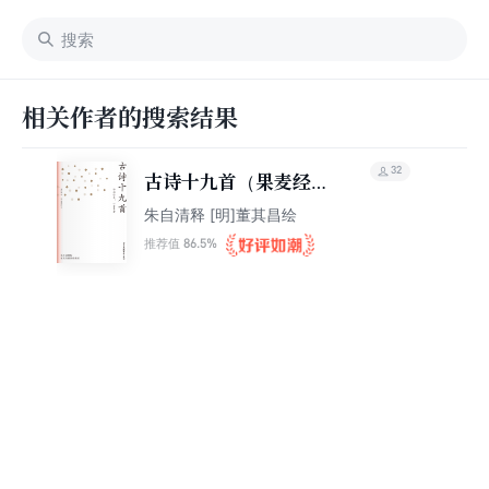
相关作者的搜索结果
32
古诗十九首（果麦经
典）
朱自清释 [明]董其昌绘
86.5%
推荐值