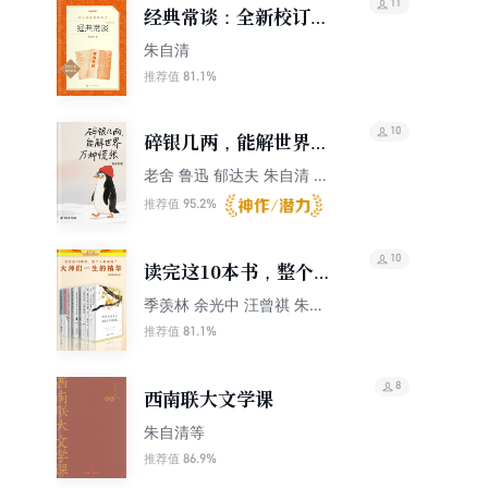
11
经典常谈：全新校订版
（语文阅读推荐丛书）
朱自清
81.1%
推荐值
10
碎银几两，能解世界万
种慌张
老舍 鲁迅 郁达夫 朱自清 萧
红等
95.2%
推荐值
10
读完这10本书，整个人
都通透了（全10册）
季羡林 余光中 汪曾祺 朱光
潜 老舍 朱自清 鲁迅
81.1%
推荐值
8
西南联大文学课
朱自清等
86.9%
推荐值