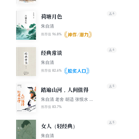
6
荷塘月色
朱自清
96.8%
推荐值
6
经典常谈
朱自清
82.6%
推荐值
5
踏遍山河，人间值得
朱自清 老舍 胡适 张恨水 郁
达夫等
83.7%
推荐值
5
女人（轻经典）
朱自清