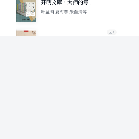
开明文库：大师的写作
方法和阅读诀窍（套装
叶圣陶 夏丏尊 朱自清等
共10册）
4
精美散文（彩图精装）
朱自清 琢言
3
西南联大美学通识课
朱光潜 朱自清
3
笑的历史（轻经典）
朱自清
87.7%
推荐值