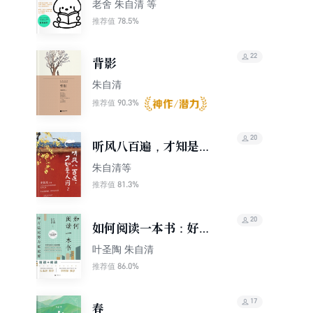
老舍 朱自清 等
78.5%
推荐值
22
背影
朱自清
90.3%
推荐值
20
听风八百遍，才知是人
间2
朱自清等
81.3%
推荐值
20
如何阅读一本书：好方
法比努力更重要
叶圣陶 朱自清
（2021版）
86.0%
推荐值
17
春