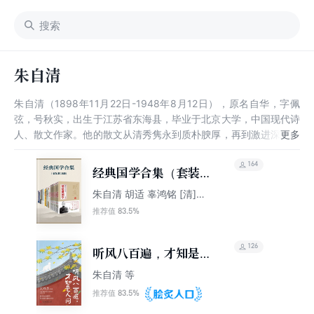
朱自清
朱自清（1898年11月22日-1948年8月12日），原名自华，字佩
弦，号秋实，出生于江苏省东海县，毕业于北京大学，中国现代诗
人、散文作家。他的散文从清秀隽永到质朴腴厚，再到激进深邃，
字里行间贮满一种诗意，显示了独特的艺术风格和审美旨趣，为开
拓新诗的道路付出了辛勤的劳动。他在1920年毕业后从事教学和
164
经典国学合集（套装共
文学创作；1922年与俞平伯、叶圣陶等创办《诗》月刊；1932年
18册）
朱自清 胡适 辜鸿铭 [清]梁
后参与编辑《文学季刊》《太白》《新文学大系》等；其代表作有
启超
《背影》《荷塘月色》《春》等，其中《背影》被誉为“白话美文
83.5%
推荐值
的典范”；1948年8月12日，因胃穿孔病逝于北平，年仅50岁。
126
听风八百遍，才知是人
间
朱自清 等
83.5%
推荐值