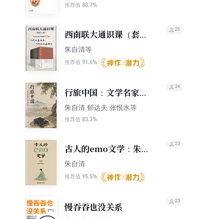
80.7%
推荐值
25
西南联大通识课（套装
全七册）
朱自清等
91.6%
推荐值
24
行旅中国：文学名家笔
下的大城小镇
朱自清 郁达夫 张恨水等
83.3%
推荐值
23
古人的emo文学：朱自
清讲《古诗十九首》
朱自清
95.5%
推荐值
23
慢吞吞也没关系