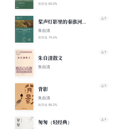
84.0%
推荐值
5
桨声灯影里的秦淮河：
朱自清散文选
朱自清
74.6%
推荐值
4
朱自清散文
朱自清
4
背影
朱自清
88.2%
推荐值
4
匆匆（轻经典）