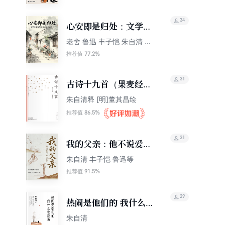
34
心安即是归处：文学大
家写给后来者的生命之
老舍 鲁迅 丰子恺 朱自清 庐
隐 萧红 胡适
书|总有一句话触动了你
77.2%
推荐值
31
古诗十九首（果麦经
典）
朱自清释 [明]董其昌绘
86.5%
推荐值
31
我的父亲：他不说爱，
却全是爱
朱自清 丰子恺 鲁迅等
91.5%
推荐值
29
热闹是他们的 我什么也
没有
朱自清