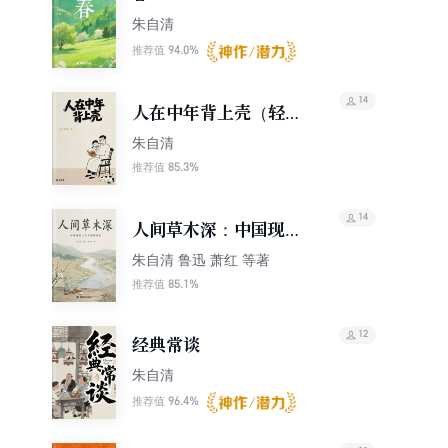
朱自清
94.0%
推荐值
14
人在中年背上壳（轻经
典）
朱自清
85.3%
推荐值
14
人间草木深：中国现代
文学名篇精选集
朱自清 鲁迅 萧红 等著
85.1%
推荐值
12
经典常谈
朱自清
96.4%
推荐值