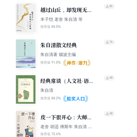
86
越过山丘，却发现无人
等候
丰子恺 老舍 朱自清 等
84.5%
推荐值
76
朱自清散文经典
朱自清著 烟波主编
91.0%
推荐值
48
经典常谈（人文社·语文
阅读推荐丛书）
朱自清
84.2%
推荐值
48
皮一下很开心：大师式
幽默
老舍 胡适 傅斯年 朱自清 周
作人等
72.6%
推荐值