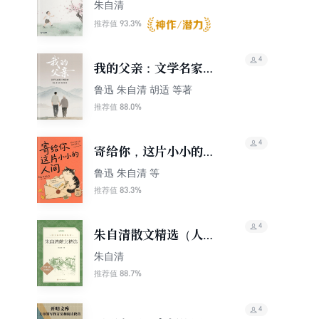
朱自清
93.3%
推荐值
4
我的父亲：文学名家笔
下的父亲
鲁迅 朱自清 胡适 等著
88.0%
推荐值
4
寄给你，这片小小的人
间
鲁迅 朱自清 等
83.3%
推荐值
4
朱自清散文精选（人文
社·语文阅读推荐丛书）
朱自清
88.7%
推荐值
4