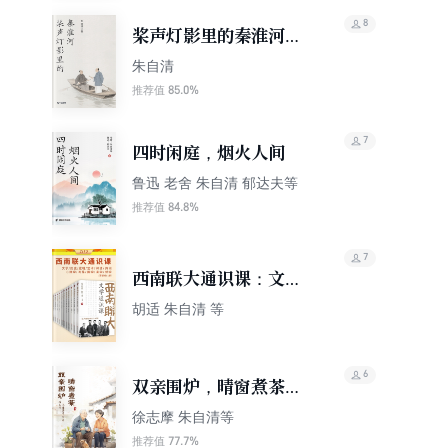
8
桨声灯影里的秦淮河
（轻经典）
朱自清
85.0%
推荐值
7
四时闲庭，烟火人间
鲁迅 老舍 朱自清 郁达夫等
84.8%
推荐值
7
西南联大通识课：文学
+历史+逻辑+艺术+神话
胡适 朱自清 等
+诗词+心理+写作+国学
+美学+哲学（全11册）
6
双亲围炉，晴窗煮茶
（微信读书出品）
徐志摩 朱自清等
77.7%
推荐值