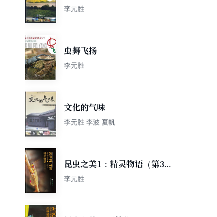
李元胜
虫舞飞扬
李元胜
文化的气味
李元胜 李波 夏帆
昆虫之美1：精灵物语（第3
版）
李元胜