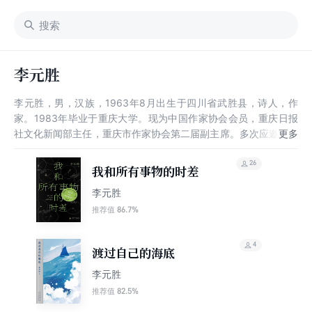
李元胜
李元胜，男，汉族，1963年8月出生于四川省武胜县，诗人，作
家。1983年毕业于重庆大学。现为中国作家协会会员，重庆日报
社文化新闻部主任，重庆市作家协会第二届副主席。多次应邀参加
中国作家协会，四川省作协，云南省作协，《诗刊》，《星星》诗
刊社等单位举办的诗会笔会。《李元胜诗选》和长篇小说《城市玩
26
我和所有事物的时差
笑》均由重庆出版社出版。其作品曾获首届重庆文学奖，人民文学
李元胜
奖。 2018年11月，凭借《无限事》荣获第六届“扬子江诗学奖•诗
歌奖”。
86.7%
推荐值
4
渡过自己的海底
李元胜
82.5%
推荐值