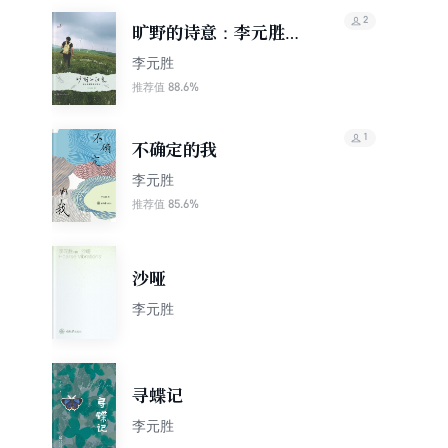
2
旷野的诗意：李元胜博
物旅行笔记
李元胜
88.6%
推荐值
1
不确定的我
李元胜
85.6%
推荐值
沙哑
李元胜
寻蝶记
李元胜