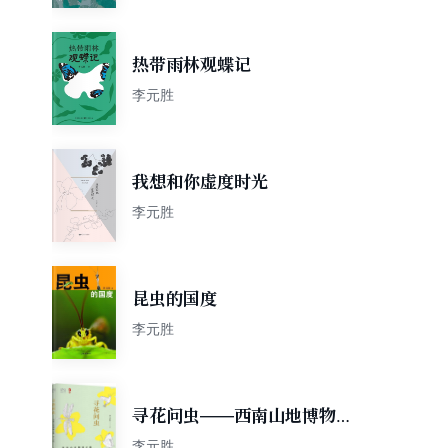
热带雨林观蝶记
李元胜
我想和你虚度时光
李元胜
昆虫的国度
李元胜
寻花问虫——西南山地博物之
旅
李元胜