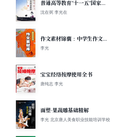
普通高等教育“十一五”国家级
规划教材：韩国语阅读教程1
沈在弼 李光在
作文素材锦囊：中学生作文素
材库
李光
宝宝经络按摩使用全书
唐纯志 李光
面塑·果蔬雕基础精解
李光 北京唐人美食职业技能培训学校