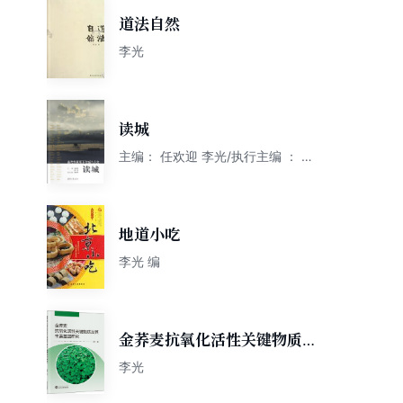
道法自然
李光
读城
主编： 任欢迎 李光/执行主编 ： 孙
小宁
地道小吃
李光 编
金荞麦抗氧化活性关键物质及
其主要基因研究
李光