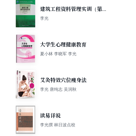
建筑工程资料管理实训（第三
版）（土建类专业适用）
李光
大学生心理健康教育
夏小林 李晓军 李光
艾灸特效穴位瘦身法
李光 唐纯志 吴润秋
读易详说
李光撰 林日波点校