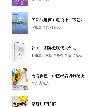
天然气地面工程设计（下卷）
宋世昌 李光 杜丽民
韩国—朝鲜近现代文学史
朴银淑 丁凤熙 李春梅 李浩 李光在
宠爱自己，中医产后调养秘诀
李光 方光光
家庭烘焙精解