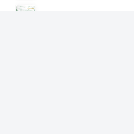
使命与治理：一家基金会理事
会的故事
李光 黄英男
19世纪美国风景画
李光编
五笔打字图解指法与编码速查
李光 李光
PowerPoint2003中文版入门
与提高
李光 辛再甫