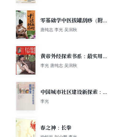
零基础学中医拔罐刮痧（附
DVD光盘1张）
唐纯志 李光 吴润秋
黄帝外经探索书系：最实用的
特效穴位保健书
李光 唐纯志 吴润秋
中国城市社区建设新探索：百
步亭花园社区研究
李光
春之神：长拳
徐恒振 刘少鹏 李光