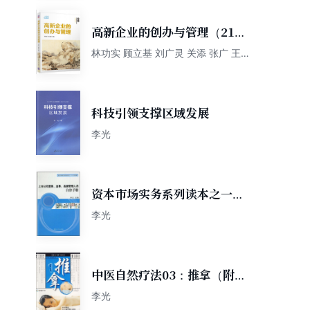
高新企业的创办与管理（21世
纪经济管理精品教材·工商管理
林功实 顾立基 刘广灵 关添 张广 王
滨 李光
系列）
科技引领支撑区域发展
李光
资本市场实务系列读本之一
（法规篇）：上市公司董事、
李光
监事、高级管理人员自律手册
中医自然疗法03：推拿（附光
盘）
李光