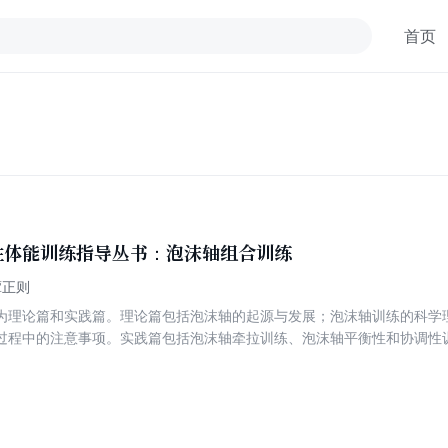
首页
性体能训练指导丛书：泡沫轴组合训练
谭正则
为理论篇和实践篇。理论篇包括泡沫轴的起源与发展；泡沫轴训练的科学
过程中的注意事项。实践篇包括泡沫轴牵拉训练、泡沫轴平衡性和协调性
沫轴与其他训练器材相结合、泡沫轴游戏组合训练等内容。